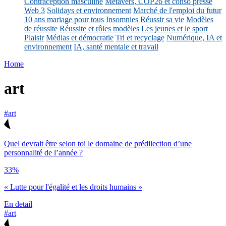
Contraception masculine
Métavers, COP26 et conso presse
Web 3
Solidays et environnement
Marché de l'emploi du futur
10 ans mariage pour tous
Insomnies
Réussir sa vie
Modèles
de réussite
Réussite et rôles modèles
Les jeunes et le sport
Plaisir
Médias et démocratie
Tri et recyclage
Numérique, IA et
environnement
IA, santé mentale et travail
Home
art
#art
Quel devrait être selon toi le domaine de prédilection d’une
personnalité de l’année ?
33%
« Lutte pour l'égalité et les droits humains »
En detail
#art