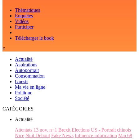
Thématiques
Enquêtes
Vidéos
Participer
Télécharger le book
#
Actualité
Aspirations
Autoportrait
Consommation
Guests
Ma vie en ligne
Politique
Société
CATÉGORIES
Actualité
Attentats 13 nov. n+1
Brexit
Elections US - Portrait chinois
Nice
Nuit Debout
Fake News
Influence information
Mai 68