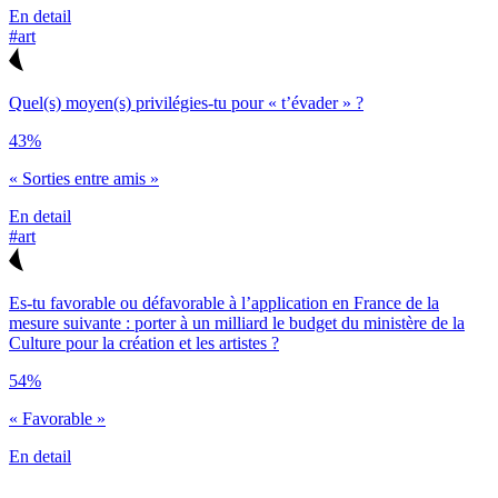
En detail
#art
Quel(s) moyen(s) privilégies-tu pour « t’évader » ?
43%
« Sorties entre amis »
En detail
#art
Es-tu favorable ou défavorable à l’application en France de la
mesure suivante : porter à un milliard le budget du ministère de la
Culture pour la création et les artistes ?
54%
« Favorable »
En detail