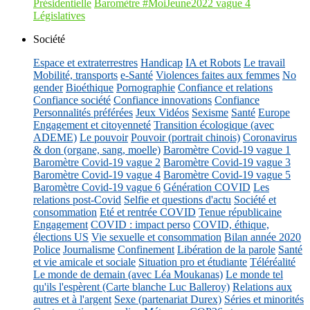
Présidentielle
Baromètre #MoiJeune2022 vague 4
Législatives
Société
Espace et extraterrestres
Handicap
IA et Robots
Le travail
Mobilité, transports
e-Santé
Violences faites aux femmes
No
gender
Bioéthique
Pornographie
Confiance et relations
Confiance société
Confiance innovations
Confiance
Personnalités préférées
Jeux Vidéos
Sexisme
Santé
Europe
Engagement et citoyenneté
Transition écologique (avec
ADEME)
Le pouvoir
Pouvoir (portrait chinois)
Coronavirus
& don (organe, sang, moelle)
Baromètre Covid-19 vague 1
Baromètre Covid-19 vague 2
Baromètre Covid-19 vague 3
Baromètre Covid-19 vague 4
Baromètre Covid-19 vague 5
Baromètre Covid-19 vague 6
Génération COVID
Les
relations post-Covid
Selfie et questions d'actu
Société et
consommation
Eté et rentrée COVID
Tenue républicaine
Engagement
COVID : impact perso
COVID, éthique,
élections US
Vie sexuelle et consommation
Bilan année 2020
Police
Journalisme
Confinement
Libération de la parole
Santé
et vie amicale et sociale
Situation pro et étudiante
Téléréalité
Le monde de demain (avec Léa Moukanas)
Le monde tel
qu'ils l'espèrent (Carte blanche Luc Balleroy)
Relations aux
autres et à l'argent
Sexe (partenariat Durex)
Séries et minorités