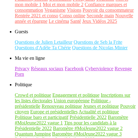
mon mobile 1
Moi et mon mobile 2
Confiance marques et
consommation
Veganisme
Visions
Pouvoir du consommateur
Rentrée 2021 et conso
Conso online
Seconde main
Nouvelle
année et épargne
Le cinéma
Santé
Jeux Vidéos 2025
Guests
Questions de Julien Letailleur
Questions de Seb la Frite
Questions d'Adèle Ta Chérie
Questions de Nicolas Minier
Ma vie en ligne
Privacy
Réseaux sociaux
Facebook
Cyberviolence
Revenge
Porn
Politique
Crowd et politique
Engagement et politique
Inscriptions sur
les listes électorales
Union européenne
Politique -
présidentielle
Renouveau politique
Jeunes et politique
Pouvoir
citoyen
Europe et présidentielles
Actualité et politique
Politique baro et participatif
Présidentielle 2022
Baromètre
#MoiJeune2022 vague 1
Tips pour les candidats à la
Présidentielle 2022
Baromètre #MoiJeune2022 vague 2
Quantum Jumping
Baromètre #MoiJeune2022 vague 3