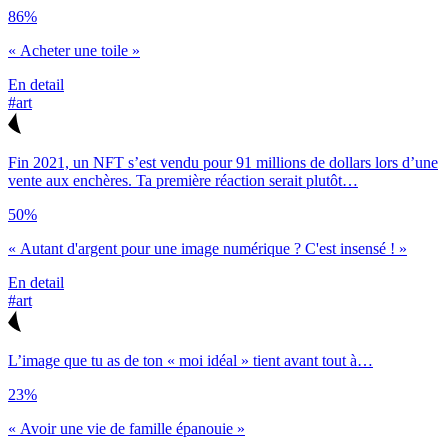
86%
« Acheter une toile »
En detail
#art
Fin 2021, un NFT s’est vendu pour 91 millions de dollars lors d’une
vente aux enchères. Ta première réaction serait plutôt…
50%
« Autant d'argent pour une image numérique ? C'est insensé ! »
En detail
#art
L’image que tu as de ton « moi idéal » tient avant tout à…
23%
« Avoir une vie de famille épanouie »