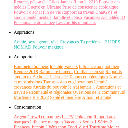
Rentrée, pêle-mêle
Gilets Jaunes
Rentrée 2019
Pouvoir des
médias
Guerre en Ukraine
Prise de conscience écologique
Pouvoir d'achat
Fin de vie
Rapport au travail
ChatGPT et
amour
Santé mentale, famille et conso
Vacances
Actualités
JO
Personnalité de l'année
Les conflits mondiaux
Aspirations
Amitié, sexe, genre, rêve
Croyances
Tu préfères... ?
UDES
NOMAD
Pouvoir magique
Autoportrait
Baromètre bonheur
Identité
Valeurs
Influence au quotidien
Rentrée 2018
Baromètre humeur
Confiance en soi
Rapports
amoureux
A choisir
Pêle-mêle
Tabous et polémiques
Normes
et transmissions
Transmission et générations
Identité
croyances
Attraits du pouvoir
Je n'ai jamais...
Aspirations et
travail
Personnalité et régionales
Questions de la communauté
MoiJeune
Été 2022
Santé et bien-être
Amour et amitié
Consommation
Argent
Crowd et marques
La TV
Pokemon
Rapport aux
marques
Influence marques
Vacances
Séries 1
Séries 2
Finances, bitcoin
Ubérisation
Food, distri
Tourisme
Moi et