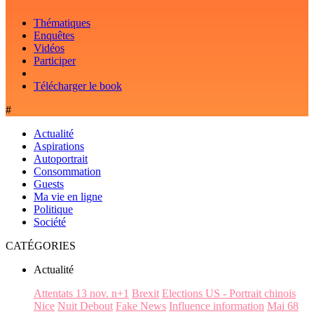
Thématiques
Enquêtes
Vidéos
Participer
Télécharger le book
#
Actualité
Aspirations
Autoportrait
Consommation
Guests
Ma vie en ligne
Politique
Société
CATÉGORIES
Actualité
Attentats 13 nov. n+1
Brexit
Elections US - Portrait chinois
Nice
Nuit Debout
Fake News
Influence information
Mai 68