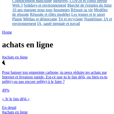
Contraception masculine
Métavers, COP26 et conso presse
Web 3
Solidays et environnement
Marché de l'emploi du futur
10 ans mariage pour tous
Insomnies
Réussir sa vie
Modèles
de réussite
Réussite et rôles modèles
Les jeunes et le sport
Plaisir
Médias et démocratie
Tri et recyclage
Numérique, IA et
environnement
IA, santé mentale et travail
Home
achats en ligne
#achats en ligne
Pour baisser ton empreinte carbone, tu peux réduire tes achats par
Internet et livraison rapide. Est-ce que tu le fais déjà, ou bien es-tu
prêt(e) ou pas encore prêt(e) à le faire ?
49%
« Je le fais déjà »
En detail
#achats en ligne