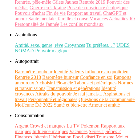
Rentrée, pêle-mêle
Gilets Jaunes
Rentrée 2019
Pouvoir des
médias
Guerre en Ukraine
Prise de conscience écologique
Pouvoir d'achat
Fin de vie
Rapport au travail
ChatGPT et
amour
Santé mentale, famille et conso
Vacances
Actualités
JO
Personnalité de l'année
Les conflits mondiaux
Aspirations
Amitié, sexe, genre, rêve
Croyances
Tu préfères... ?
UDES
NOMAD
Pouvoir magique
Autoportrait
Baromètre bonheur
Identité
Valeurs
Influence au quotidien
Rentrée 2018
Baromètre humeur
Confiance en soi
Rapports
amoureux
A choisir
Pêle-mêle
Tabous et polémiques
Normes
et transmissions
Transmission et générations
Identité
croyances
Attraits du pouvoir
Je n'ai jamais...
Aspirations et
travail
Personnalité et régionales
Questions de la communauté
MoiJeune
Été 2022
Santé et bien-être
Amour et amitié
Consommation
Argent
Crowd et marques
La TV
Pokemon
Rapport aux
marques
Influence marques
Vacances
Séries 1
Séries 2
Finances, bitcoin
Ubérisation
Food, distri
Tourisme
Moi et