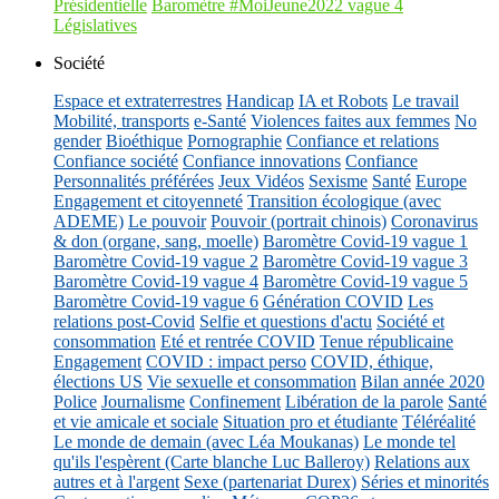
Présidentielle
Baromètre #MoiJeune2022 vague 4
Législatives
Société
Espace et extraterrestres
Handicap
IA et Robots
Le travail
Mobilité, transports
e-Santé
Violences faites aux femmes
No
gender
Bioéthique
Pornographie
Confiance et relations
Confiance société
Confiance innovations
Confiance
Personnalités préférées
Jeux Vidéos
Sexisme
Santé
Europe
Engagement et citoyenneté
Transition écologique (avec
ADEME)
Le pouvoir
Pouvoir (portrait chinois)
Coronavirus
& don (organe, sang, moelle)
Baromètre Covid-19 vague 1
Baromètre Covid-19 vague 2
Baromètre Covid-19 vague 3
Baromètre Covid-19 vague 4
Baromètre Covid-19 vague 5
Baromètre Covid-19 vague 6
Génération COVID
Les
relations post-Covid
Selfie et questions d'actu
Société et
consommation
Eté et rentrée COVID
Tenue républicaine
Engagement
COVID : impact perso
COVID, éthique,
élections US
Vie sexuelle et consommation
Bilan année 2020
Police
Journalisme
Confinement
Libération de la parole
Santé
et vie amicale et sociale
Situation pro et étudiante
Téléréalité
Le monde de demain (avec Léa Moukanas)
Le monde tel
qu'ils l'espèrent (Carte blanche Luc Balleroy)
Relations aux
autres et à l'argent
Sexe (partenariat Durex)
Séries et minorités