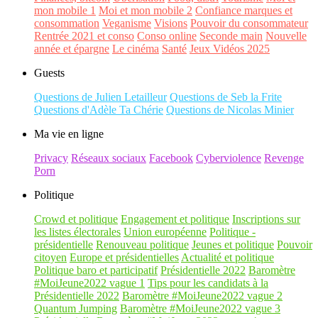
mon mobile 1
Moi et mon mobile 2
Confiance marques et
consommation
Veganisme
Visions
Pouvoir du consommateur
Rentrée 2021 et conso
Conso online
Seconde main
Nouvelle
année et épargne
Le cinéma
Santé
Jeux Vidéos 2025
Guests
Questions de Julien Letailleur
Questions de Seb la Frite
Questions d'Adèle Ta Chérie
Questions de Nicolas Minier
Ma vie en ligne
Privacy
Réseaux sociaux
Facebook
Cyberviolence
Revenge
Porn
Politique
Crowd et politique
Engagement et politique
Inscriptions sur
les listes électorales
Union européenne
Politique -
présidentielle
Renouveau politique
Jeunes et politique
Pouvoir
citoyen
Europe et présidentielles
Actualité et politique
Politique baro et participatif
Présidentielle 2022
Baromètre
#MoiJeune2022 vague 1
Tips pour les candidats à la
Présidentielle 2022
Baromètre #MoiJeune2022 vague 2
Quantum Jumping
Baromètre #MoiJeune2022 vague 3