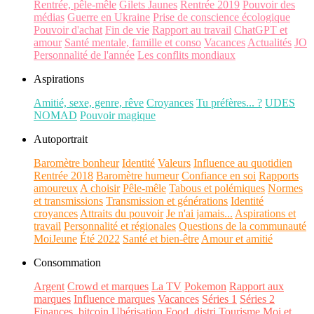
Rentrée, pêle-mêle
Gilets Jaunes
Rentrée 2019
Pouvoir des
médias
Guerre en Ukraine
Prise de conscience écologique
Pouvoir d'achat
Fin de vie
Rapport au travail
ChatGPT et
amour
Santé mentale, famille et conso
Vacances
Actualités
JO
Personnalité de l'année
Les conflits mondiaux
Aspirations
Amitié, sexe, genre, rêve
Croyances
Tu préfères... ?
UDES
NOMAD
Pouvoir magique
Autoportrait
Baromètre bonheur
Identité
Valeurs
Influence au quotidien
Rentrée 2018
Baromètre humeur
Confiance en soi
Rapports
amoureux
A choisir
Pêle-mêle
Tabous et polémiques
Normes
et transmissions
Transmission et générations
Identité
croyances
Attraits du pouvoir
Je n'ai jamais...
Aspirations et
travail
Personnalité et régionales
Questions de la communauté
MoiJeune
Été 2022
Santé et bien-être
Amour et amitié
Consommation
Argent
Crowd et marques
La TV
Pokemon
Rapport aux
marques
Influence marques
Vacances
Séries 1
Séries 2
Finances, bitcoin
Ubérisation
Food, distri
Tourisme
Moi et