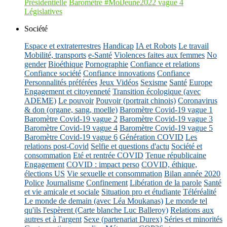
Présidentielle
Baromètre #MoiJeune2022 vague 4
Législatives
Société
Espace et extraterrestres
Handicap
IA et Robots
Le travail
Mobilité, transports
e-Santé
Violences faites aux femmes
No
gender
Bioéthique
Pornographie
Confiance et relations
Confiance société
Confiance innovations
Confiance
Personnalités préférées
Jeux Vidéos
Sexisme
Santé
Europe
Engagement et citoyenneté
Transition écologique (avec
ADEME)
Le pouvoir
Pouvoir (portrait chinois)
Coronavirus
& don (organe, sang, moelle)
Baromètre Covid-19 vague 1
Baromètre Covid-19 vague 2
Baromètre Covid-19 vague 3
Baromètre Covid-19 vague 4
Baromètre Covid-19 vague 5
Baromètre Covid-19 vague 6
Génération COVID
Les
relations post-Covid
Selfie et questions d'actu
Société et
consommation
Eté et rentrée COVID
Tenue républicaine
Engagement
COVID : impact perso
COVID, éthique,
élections US
Vie sexuelle et consommation
Bilan année 2020
Police
Journalisme
Confinement
Libération de la parole
Santé
et vie amicale et sociale
Situation pro et étudiante
Téléréalité
Le monde de demain (avec Léa Moukanas)
Le monde tel
qu'ils l'espèrent (Carte blanche Luc Balleroy)
Relations aux
autres et à l'argent
Sexe (partenariat Durex)
Séries et minorités