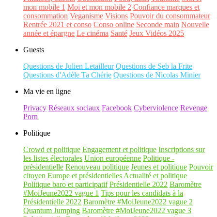
mon mobile 1
Moi et mon mobile 2
Confiance marques et
consommation
Veganisme
Visions
Pouvoir du consommateur
Rentrée 2021 et conso
Conso online
Seconde main
Nouvelle
année et épargne
Le cinéma
Santé
Jeux Vidéos 2025
Guests
Questions de Julien Letailleur
Questions de Seb la Frite
Questions d'Adèle Ta Chérie
Questions de Nicolas Minier
Ma vie en ligne
Privacy
Réseaux sociaux
Facebook
Cyberviolence
Revenge
Porn
Politique
Crowd et politique
Engagement et politique
Inscriptions sur
les listes électorales
Union européenne
Politique -
présidentielle
Renouveau politique
Jeunes et politique
Pouvoir
citoyen
Europe et présidentielles
Actualité et politique
Politique baro et participatif
Présidentielle 2022
Baromètre
#MoiJeune2022 vague 1
Tips pour les candidats à la
Présidentielle 2022
Baromètre #MoiJeune2022 vague 2
Quantum Jumping
Baromètre #MoiJeune2022 vague 3