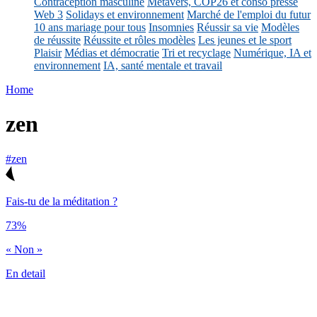
Contraception masculine
Métavers, COP26 et conso presse
Web 3
Solidays et environnement
Marché de l'emploi du futur
10 ans mariage pour tous
Insomnies
Réussir sa vie
Modèles
de réussite
Réussite et rôles modèles
Les jeunes et le sport
Plaisir
Médias et démocratie
Tri et recyclage
Numérique, IA et
environnement
IA, santé mentale et travail
Home
zen
#zen
Fais-tu de la méditation ?
73%
« Non »
En detail