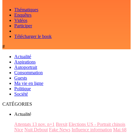
Thématiques
Enquêtes
Vidéos
Participer
Télécharger le book
#
Actualité
Aspirations
Autoportrait
Consommation
Guests
Ma vie en ligne
Politique
Société
CATÉGORIES
Actualité
Attentats 13 nov. n+1
Brexit
Elections US - Portrait chinois
Nice
Nuit Debout
Fake News
Influence information
Mai 68