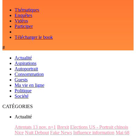
Thématiques
Enquêtes
Vidéos
Participer
Télécharger le book
#
Actualité
Aspirations
Autoportrait
Consommation
Guests
Ma vie en ligne
Politique
Société
CATÉGORIES
Actualité
Attentats 13 nov. n+1
Brexit
Elections US - Portrait chinois
Nice
Nuit Debout
Fake News
Influence information
Mai 68