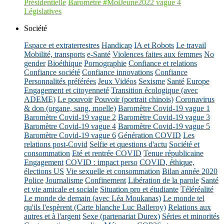
Présidentielle
Baromètre #MoiJeune2022 vague 4
Législatives
Société
Espace et extraterrestres
Handicap
IA et Robots
Le travail
Mobilité, transports
e-Santé
Violences faites aux femmes
No
gender
Bioéthique
Pornographie
Confiance et relations
Confiance société
Confiance innovations
Confiance
Personnalités préférées
Jeux Vidéos
Sexisme
Santé
Europe
Engagement et citoyenneté
Transition écologique (avec
ADEME)
Le pouvoir
Pouvoir (portrait chinois)
Coronavirus
& don (organe, sang, moelle)
Baromètre Covid-19 vague 1
Baromètre Covid-19 vague 2
Baromètre Covid-19 vague 3
Baromètre Covid-19 vague 4
Baromètre Covid-19 vague 5
Baromètre Covid-19 vague 6
Génération COVID
Les
relations post-Covid
Selfie et questions d'actu
Société et
consommation
Eté et rentrée COVID
Tenue républicaine
Engagement
COVID : impact perso
COVID, éthique,
élections US
Vie sexuelle et consommation
Bilan année 2020
Police
Journalisme
Confinement
Libération de la parole
Santé
et vie amicale et sociale
Situation pro et étudiante
Téléréalité
Le monde de demain (avec Léa Moukanas)
Le monde tel
qu'ils l'espèrent (Carte blanche Luc Balleroy)
Relations aux
autres et à l'argent
Sexe (partenariat Durex)
Séries et minorités