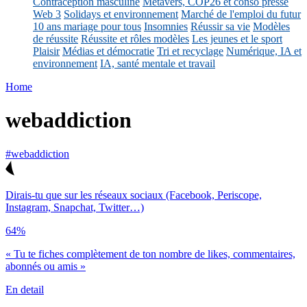
Contraception masculine
Métavers, COP26 et conso presse
Web 3
Solidays et environnement
Marché de l'emploi du futur
10 ans mariage pour tous
Insomnies
Réussir sa vie
Modèles
de réussite
Réussite et rôles modèles
Les jeunes et le sport
Plaisir
Médias et démocratie
Tri et recyclage
Numérique, IA et
environnement
IA, santé mentale et travail
Home
webaddiction
#webaddiction
Dirais-tu que sur les réseaux sociaux (Facebook, Periscope,
Instagram, Snapchat, Twitter…)
64%
« Tu te fiches complètement de ton nombre de likes, commentaires,
abonnés ou amis »
En detail