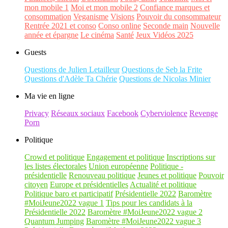
mon mobile 1
Moi et mon mobile 2
Confiance marques et
consommation
Veganisme
Visions
Pouvoir du consommateur
Rentrée 2021 et conso
Conso online
Seconde main
Nouvelle
année et épargne
Le cinéma
Santé
Jeux Vidéos 2025
Guests
Questions de Julien Letailleur
Questions de Seb la Frite
Questions d'Adèle Ta Chérie
Questions de Nicolas Minier
Ma vie en ligne
Privacy
Réseaux sociaux
Facebook
Cyberviolence
Revenge
Porn
Politique
Crowd et politique
Engagement et politique
Inscriptions sur
les listes électorales
Union européenne
Politique -
présidentielle
Renouveau politique
Jeunes et politique
Pouvoir
citoyen
Europe et présidentielles
Actualité et politique
Politique baro et participatif
Présidentielle 2022
Baromètre
#MoiJeune2022 vague 1
Tips pour les candidats à la
Présidentielle 2022
Baromètre #MoiJeune2022 vague 2
Quantum Jumping
Baromètre #MoiJeune2022 vague 3