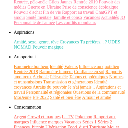
Rentrée, pêle-mêle
Gilets Jaunes
Rentrée 2019
Pouvoir des
médias
Guerre en Ukraine
Prise de conscience écologique
Pouvoir d'achat
Fin de vie
Rapport au travail
ChatGPT et
amour
Santé mentale, famille et conso
Vacances
Actualités
JO
Personnalité de l'année
Les conflits mondiaux
Aspirations
Amitié, sexe, genre, rêve
Croyances
Tu préfères... ?
UDES
NOMAD
Pouvoir magique
Autoportrait
Baromètre bonheur
Identité
Valeurs
Influence au quotidien
Rentrée 2018
Baromètre humeur
Confiance en soi
Rapports
amoureux
A choisir
Pêle-mêle
Tabous et polémiques
Normes
et transmissions
Transmission et générations
Identité
croyances
Attraits du pouvoir
Je n'ai jamais...
Aspirations et
travail
Personnalité et régionales
Questions de la communauté
MoiJeune
Été 2022
Santé et bien-être
Amour et amitié
Consommation
Argent
Crowd et marques
La TV
Pokemon
Rapport aux
marques
Influence marques
Vacances
Séries 1
Séries 2
Finances, bitcoin
Ubérisation
Food, distri
Tourisme
Moi et