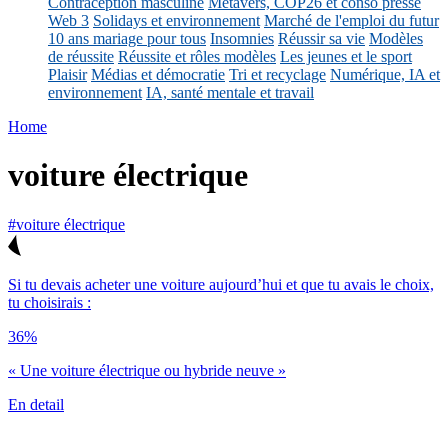
Contraception masculine
Métavers, COP26 et conso presse
Web 3
Solidays et environnement
Marché de l'emploi du futur
10 ans mariage pour tous
Insomnies
Réussir sa vie
Modèles
de réussite
Réussite et rôles modèles
Les jeunes et le sport
Plaisir
Médias et démocratie
Tri et recyclage
Numérique, IA et
environnement
IA, santé mentale et travail
Home
voiture électrique
#voiture électrique
Si tu devais acheter une voiture aujourd’hui et que tu avais le choix,
tu choisirais :
36%
« Une voiture électrique ou hybride neuve »
En detail