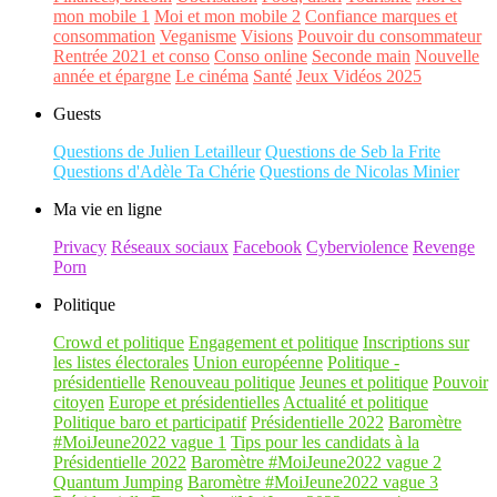
mon mobile 1
Moi et mon mobile 2
Confiance marques et
consommation
Veganisme
Visions
Pouvoir du consommateur
Rentrée 2021 et conso
Conso online
Seconde main
Nouvelle
année et épargne
Le cinéma
Santé
Jeux Vidéos 2025
Guests
Questions de Julien Letailleur
Questions de Seb la Frite
Questions d'Adèle Ta Chérie
Questions de Nicolas Minier
Ma vie en ligne
Privacy
Réseaux sociaux
Facebook
Cyberviolence
Revenge
Porn
Politique
Crowd et politique
Engagement et politique
Inscriptions sur
les listes électorales
Union européenne
Politique -
présidentielle
Renouveau politique
Jeunes et politique
Pouvoir
citoyen
Europe et présidentielles
Actualité et politique
Politique baro et participatif
Présidentielle 2022
Baromètre
#MoiJeune2022 vague 1
Tips pour les candidats à la
Présidentielle 2022
Baromètre #MoiJeune2022 vague 2
Quantum Jumping
Baromètre #MoiJeune2022 vague 3