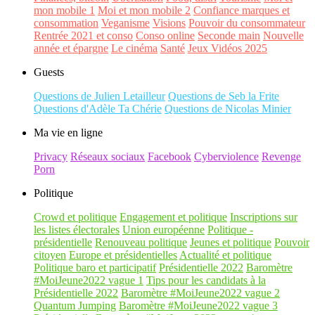
mon mobile 1
Moi et mon mobile 2
Confiance marques et
consommation
Veganisme
Visions
Pouvoir du consommateur
Rentrée 2021 et conso
Conso online
Seconde main
Nouvelle
année et épargne
Le cinéma
Santé
Jeux Vidéos 2025
Guests
Questions de Julien Letailleur
Questions de Seb la Frite
Questions d'Adèle Ta Chérie
Questions de Nicolas Minier
Ma vie en ligne
Privacy
Réseaux sociaux
Facebook
Cyberviolence
Revenge
Porn
Politique
Crowd et politique
Engagement et politique
Inscriptions sur
les listes électorales
Union européenne
Politique -
présidentielle
Renouveau politique
Jeunes et politique
Pouvoir
citoyen
Europe et présidentielles
Actualité et politique
Politique baro et participatif
Présidentielle 2022
Baromètre
#MoiJeune2022 vague 1
Tips pour les candidats à la
Présidentielle 2022
Baromètre #MoiJeune2022 vague 2
Quantum Jumping
Baromètre #MoiJeune2022 vague 3