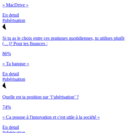
« MacDrive »
En detail
#ubérisation
Si tu as le choix entre ces pratiques quotidiennes, tu utilises plutôt
(…)? Pour tes finances :
86%
« Ta banque »
En detail
#ubérisation
Quelle est ta position sur ‘l’ubérisation’ ?
74%
« Ça pousse à l'innovation et c'est utile à la société »
En detail
#ubérisation