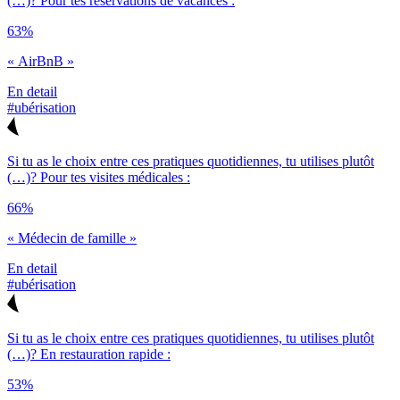
(…)? Pour tes réservations de vacances :
63%
« AirBnB »
En detail
#ubérisation
Si tu as le choix entre ces pratiques quotidiennes, tu utilises plutôt
(…)? Pour tes visites médicales :
66%
« Médecin de famille »
En detail
#ubérisation
Si tu as le choix entre ces pratiques quotidiennes, tu utilises plutôt
(…)? En restauration rapide :
53%