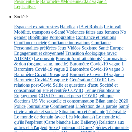
Présidentielle
Baromètre #MoiJeune2022 vague 4
Législatives
Société
Espace et extraterrestres
Handicap
IA et Robots
Le travail
Mobilité, transports
e-Santé
Violences faites aux femmes
No
gender
Bioéthique
Pornographie
Confiance et relations
Confiance société
Confiance innovations
Confiance
Personnalités préférées
Jeux Vidéos
Sexisme
Santé
Europe
Engagement et citoyenneté
Transition écologique (avec
ADEME)
Le pouvoir
Pouvoir (portrait chinois)
Coronavirus
& don (organe, sang, moelle)
Baromètre Covid-19 vague 1
Baromètre Covid-19 vague 2
Baromètre Covid-19 vague 3
Baromètre Covid-19 vague 4
Baromètre Covid-19 vague 5
Baromètre Covid-19 vague 6
Génération COVID
Les
relations post-Covid
Selfie et questions d'actu
Société et
consommation
Eté et rentrée COVID
Tenue républicaine
Engagement
COVID : impact perso
COVID, éthique,
élections US
Vie sexuelle et consommation
Bilan année 2020
Police
Journalisme
Confinement
Libération de la parole
Santé
et vie amicale et sociale
Situation pro et étudiante
Téléréalité
Le monde de demain (avec Léa Moukanas)
Le monde tel
qu'ils l'espèrent (Carte blanche Luc Balleroy)
Relations aux
autres et à l'argent
Sexe (partenariat Durex)
Séries et minorités