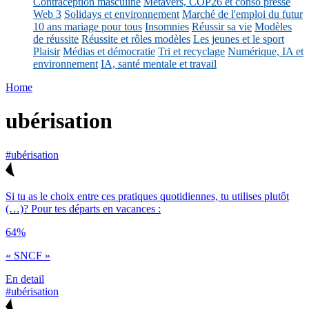
Contraception masculine
Métavers, COP26 et conso presse
Web 3
Solidays et environnement
Marché de l'emploi du futur
10 ans mariage pour tous
Insomnies
Réussir sa vie
Modèles
de réussite
Réussite et rôles modèles
Les jeunes et le sport
Plaisir
Médias et démocratie
Tri et recyclage
Numérique, IA et
environnement
IA, santé mentale et travail
Home
ubérisation
#ubérisation
Si tu as le choix entre ces pratiques quotidiennes, tu utilises plutôt
(…)? Pour tes départs en vacances :
64%
« SNCF »
En detail
#ubérisation