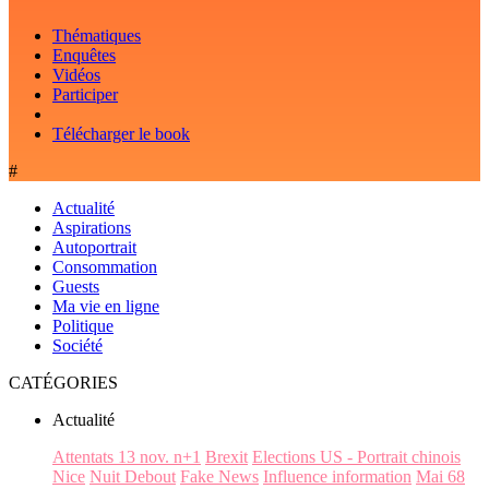
Thématiques
Enquêtes
Vidéos
Participer
Télécharger le book
#
Actualité
Aspirations
Autoportrait
Consommation
Guests
Ma vie en ligne
Politique
Société
CATÉGORIES
Actualité
Attentats 13 nov. n+1
Brexit
Elections US - Portrait chinois
Nice
Nuit Debout
Fake News
Influence information
Mai 68