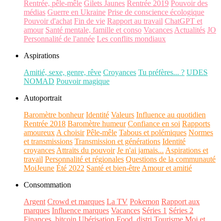
Rentrée, pêle-mêle
Gilets Jaunes
Rentrée 2019
Pouvoir des
médias
Guerre en Ukraine
Prise de conscience écologique
Pouvoir d'achat
Fin de vie
Rapport au travail
ChatGPT et
amour
Santé mentale, famille et conso
Vacances
Actualités
JO
Personnalité de l'année
Les conflits mondiaux
Aspirations
Amitié, sexe, genre, rêve
Croyances
Tu préfères... ?
UDES
NOMAD
Pouvoir magique
Autoportrait
Baromètre bonheur
Identité
Valeurs
Influence au quotidien
Rentrée 2018
Baromètre humeur
Confiance en soi
Rapports
amoureux
A choisir
Pêle-mêle
Tabous et polémiques
Normes
et transmissions
Transmission et générations
Identité
croyances
Attraits du pouvoir
Je n'ai jamais...
Aspirations et
travail
Personnalité et régionales
Questions de la communauté
MoiJeune
Été 2022
Santé et bien-être
Amour et amitié
Consommation
Argent
Crowd et marques
La TV
Pokemon
Rapport aux
marques
Influence marques
Vacances
Séries 1
Séries 2
Finances, bitcoin
Ubérisation
Food, distri
Tourisme
Moi et