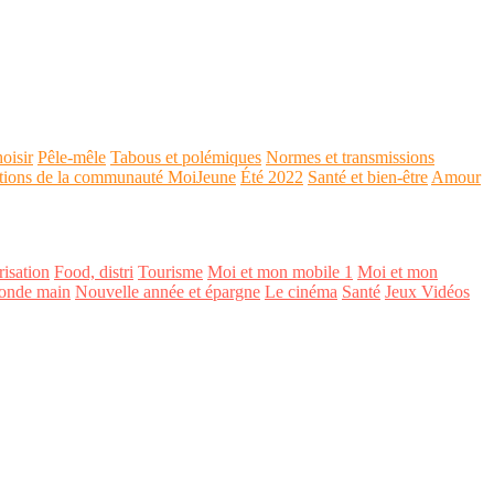
oisir
Pêle-mêle
Tabous et polémiques
Normes et transmissions
tions de la communauté MoiJeune
Été 2022
Santé et bien-être
Amour
isation
Food, distri
Tourisme
Moi et mon mobile 1
Moi et mon
onde main
Nouvelle année et épargne
Le cinéma
Santé
Jeux Vidéos