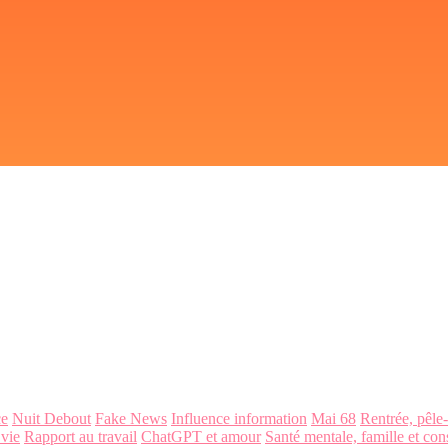
ce
Nuit Debout
Fake News
Influence information
Mai 68
Rentrée, pêle
 vie
Rapport au travail
ChatGPT et amour
Santé mentale, famille et con