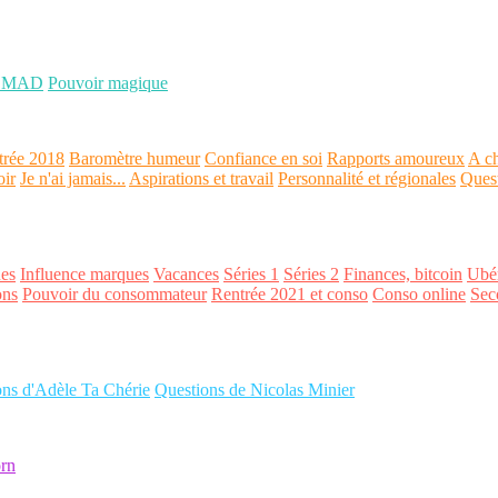
OMAD
Pouvoir magique
trée 2018
Baromètre humeur
Confiance en soi
Rapports amoureux
A ch
oir
Je n'ai jamais...
Aspirations et travail
Personnalité et régionales
Ques
es
Influence marques
Vacances
Séries 1
Séries 2
Finances, bitcoin
Ubér
ons
Pouvoir du consommateur
Rentrée 2021 et conso
Conso online
Sec
ons d'Adèle Ta Chérie
Questions de Nicolas Minier
rn