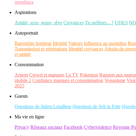
mondiaux
Aspirations
Amitié, sexe, genre, rêve
Croyances
Tu préfères... ?
UDES
N
Autoportrait
Baromètre bonheur
Identité
Valeurs
Influence au quotidien
Ren
Transmission et générations
Identité croyances
Attraits du pouv
et amitié
Consommation
Argent
Crowd et marques
La TV
Pokemon
Rapport aux marqu
mobile 2
Confiance marques et consommation
Veganisme
Visi
2025
Guests
Questions de Julien Letailleur
Questions de Seb la Frite
Questi
Ma vie en ligne
Privacy
Réseaux sociaux
Facebook
Cyberviolence
Revenge Po