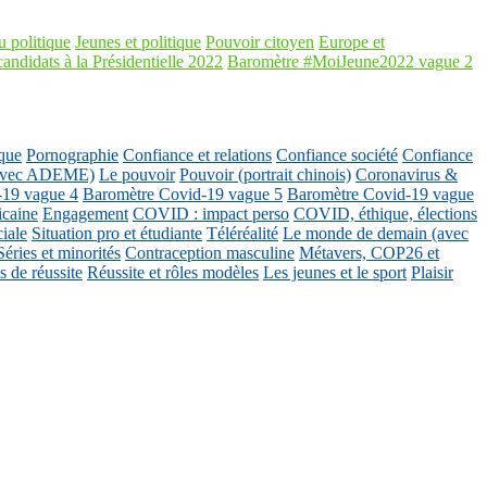
 politique
Jeunes et politique
Pouvoir citoyen
Europe et
candidats à la Présidentielle 2022
Baromètre #MoiJeune2022 vague 2
que
Pornographie
Confiance et relations
Confiance société
Confiance
 (avec ADEME)
Le pouvoir
Pouvoir (portrait chinois)
Coronavirus &
-19 vague 4
Baromètre Covid-19 vague 5
Baromètre Covid-19 vague
icaine
Engagement
COVID : impact perso
COVID, éthique, élections
ciale
Situation pro et étudiante
Téléréalité
Le monde de demain (avec
Séries et minorités
Contraception masculine
Métavers, COP26 et
 de réussite
Réussite et rôles modèles
Les jeunes et le sport
Plaisir