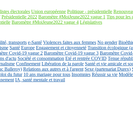
listes électorales
Union européenne
Politique - présidentielle
Renouveau
f
Présidentielle 2022
Baromètre #MoiJeune2022 vague 1
Tips pour les 
tielle
Baromètre #MoiJeune2022 vague 4
Législatives
ité, transports
e-Santé
Violences faites aux femmes
No gender
Bioéthi
isme
Santé
Europe
Engagement et citoyenneté
Transition écologique
ètre Covid-19 vague 2
Baromètre Covid-19 vague 3
Baromètre Covid
ons d'actu
Société et consommation
Eté et rentrée COVID
Tenue républ
rnalisme
Confinement
Libération de la parole
Santé et vie amicale et so
uc Balleroy)
Relations aux autres et à l'argent
Sexe (partenariat Durex)
loi du futur
10 ans mariage pour tous
Insomnies
Réussir sa vie
Modèles
nnement
IA, santé mentale et travail