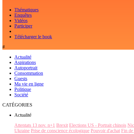
Thématiques
Enquêtes
Vidéos
Participer
Télécharger le book
#
Actualité
Aspirations
Autoportrait
Consommation
Guests
Ma vie en ligne
Politique
Société
CATÉGORIES
Actualité
Attentats 13 nov. n+1
Brexit
Elections US - Portrait chinois
Ni
Ukraine
Prise de conscience écologique
Pouvoir d'achat
Fin de