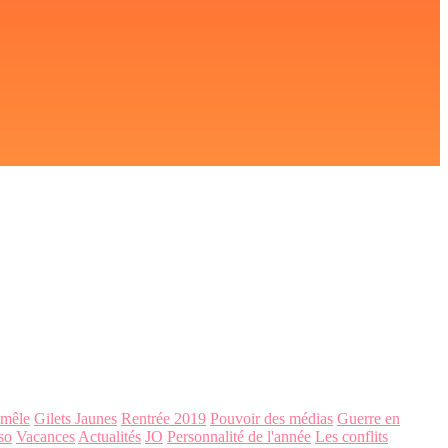
-mêle
Gilets Jaunes
Rentrée 2019
Pouvoir des médias
Guerre en
so
Vacances
Actualités
JO
Personnalité de l'année
Les conflits