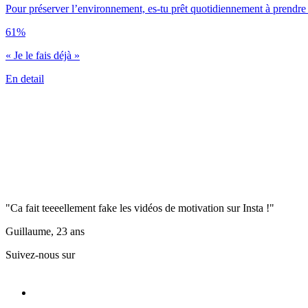
Pour préserver l’environnement, es-tu prêt quotidiennement à prendre 
61%
« Je le fais déjà »
En detail
"Ca fait teeeellement fake les vidéos de motivation sur Insta !"
Guillaume, 23 ans
Suivez-nous sur