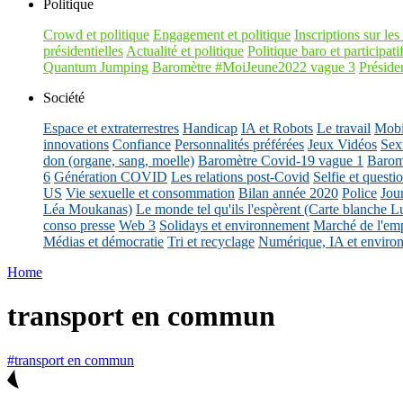
Politique
Crowd et politique
Engagement et politique
Inscriptions sur les 
présidentielles
Actualité et politique
Politique baro et participati
Quantum Jumping
Baromètre #MoiJeune2022 vague 3
Présiden
Société
Espace et extraterrestres
Handicap
IA et Robots
Le travail
Mobil
innovations
Confiance
Personnalités préférées
Jeux Vidéos
Sex
don (organe, sang, moelle)
Baromètre Covid-19 vague 1
Barom
6
Génération COVID
Les relations post-Covid
Selfie et questi
US
Vie sexuelle et consommation
Bilan année 2020
Police
Jou
Léa Moukanas)
Le monde tel qu'ils l'espèrent (Carte blanche L
conso presse
Web 3
Solidays et environnement
Marché de l'emp
Médias et démocratie
Tri et recyclage
Numérique, IA et enviro
Home
transport en commun
#transport en commun