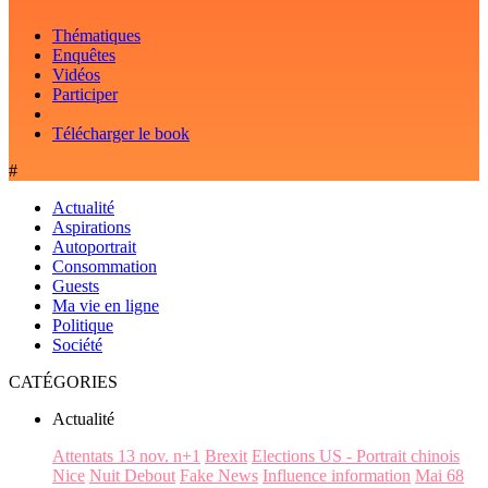
Thématiques
Enquêtes
Vidéos
Participer
Télécharger le book
#
Actualité
Aspirations
Autoportrait
Consommation
Guests
Ma vie en ligne
Politique
Société
CATÉGORIES
Actualité
Attentats 13 nov. n+1
Brexit
Elections US - Portrait chinois
Nice
Nuit Debout
Fake News
Influence information
Mai 68