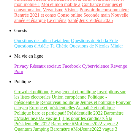
mon mobile 1
Moi et mon mobile 2
Confiance marques et
consommation
Veganisme
Visions
Pouvoir du consommateur
Rentrée 2021 et conso
Conso online
Seconde main
Nouvelle
année et épargne
Le cinéma
Santé
Jeux Vidéos 2025
Guests
Questions de Julien Letailleur
Questions de Seb la Frite
Questions d'Adèle Ta Chérie
Questions de Nicolas Minier
Ma vie en ligne
Privacy
Réseaux sociaux
Facebook
Cyberviolence
Revenge
Porn
Politique
Crowd et politique
Engagement et politique
Inscriptions sur
les listes électorales
Union européenne
Politique -
présidentielle
Renouveau politique
Jeunes et politique
Pouvoir
citoyen
Europe et présidentielles
Actualité et politique
Politique baro et participatif
Présidentielle 2022
Baromètre
#MoiJeune2022 vague 1
Tips pour les candidats à la
Présidentielle 2022
Baromètre #MoiJeune2022 vague 2
Quantum Jumping
Baromètre #MoiJeune2022 vague 3