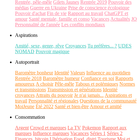
Rentrée, pêle-mêle
Gilets Jaunes
Rentrée 2019
Pouvoir des
médias
Guerre en Ukraine
Prise de conscience écologique
Pouvoir d'achat
Fin de vie
Rapport au travail
ChatGPT et
amour
Santé mentale, famille et conso
Vacances
Actualités
JO
Personnalité de l'année
Les conflits mondiaux
Aspirations
Amitié, sexe, genre, rêve
Croyances
Tu préfères... ?
UDES
NOMAD
Pouvoir magique
Autoportrait
Baromètre bonheur
Identité
Valeurs
Influence au quotidien
Rentrée 2018
Baromètre humeur
Confiance en soi
Rapports
amoureux
A choisir
Pêle-mêle
Tabous et polémiques
Normes
et transmissions
Transmission et générations
Identité
croyances
Attraits du pouvoir
Je n'ai jamais...
Aspirations et
travail
Personnalité et régionales
Questions de la communauté
MoiJeune
Été 2022
Santé et bien-être
Amour et amitié
Consommation
Argent
Crowd et marques
La TV
Pokemon
Rapport aux
marques
Influence marques
Vacances
Séries 1
Séries 2
Finances, bitcoin
Ubérisation
Food, distri
Tourisme
Moi et