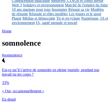
Contraception masculine
Métavers, COP26 et conso presse
Web 3
Solidays et environnement
Marché de l'emploi du futur
10 ans mariage pour tous
Insomnies
Réussir sa vie
Modèles
de réussite
Réussite et rôles modèles
Les jeunes et le sport
Plaisir
Médias et démocratie
Tri et recyclage
Numérique, IA et
environnement
IA, santé mentale et travail
Home
somnolence
#somnolence
Est-ce qu’il t’arrive de somnoler en pleine journée, pendant ton
travail ou tes cours ?
33%
« Oui, occasionnellement »
En detail