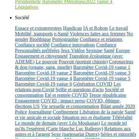
Présidentielle
Baromètre #MoiJeune2022 vague 4
Législatives
Société
Espace et extraterrestres
Handicap
IA et Robots
Le travail
Mobilité, transports
e-Santé
Violences faites aux femmes
No
gender
Bioéthique
Pornographie
Confiance et relations
Confiance société
Confiance innovations
Confiance
Personnalités préférées
Jeux Vidéos
Sexisme
Santé
Europe
Engagement et citoyenneté
Transition écologique (avec
ADEME)
Le pouvoir
Pouvoir (portrait chinois)
Coronavirus
& don (organe, sang, moelle)
Baromètre Covid-19 vague 1
Baromètre Covid-19 vague 2
Baromètre Covid-19 vague 3
Baromètre Covid-19 vague 4
Baromètre Covid-19 vague 5
Baromètre Covid-19 vague 6
Génération COVID
Les
relations post-Covid
Selfie et questions d'actu
Société et
consommation
Eté et rentrée COVID
Tenue républicaine
Engagement
COVID : impact perso
COVID, éthique,
élections US
Vie sexuelle et consommation
Bilan année 2020
Police
Journalisme
Confinement
Libération de la parole
Santé
et vie amicale et sociale
Situation pro et étudiante
Téléréalité
Le monde de demain (avec Léa Moukanas)
Le monde tel
qu'ils l'espèrent (Carte blanche Luc Balleroy)
Relations aux
autres et à l'argent
Sexe (partenariat Durex)
Séries et minorités