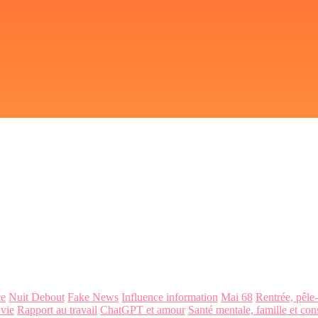
ce
Nuit Debout
Fake News
Influence information
Mai 68
Rentrée, pêle
 vie
Rapport au travail
ChatGPT et amour
Santé mentale, famille et con