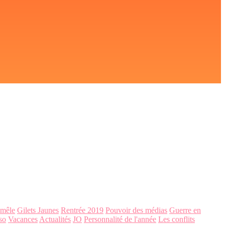
-mêle
Gilets Jaunes
Rentrée 2019
Pouvoir des médias
Guerre en
so
Vacances
Actualités
JO
Personnalité de l'année
Les conflits