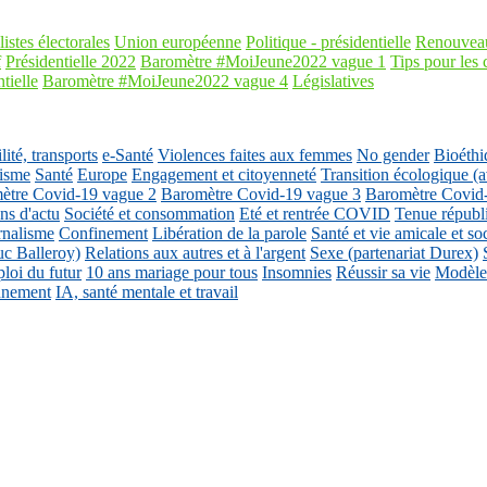
listes électorales
Union européenne
Politique - présidentielle
Renouveau
f
Présidentielle 2022
Baromètre #MoiJeune2022 vague 1
Tips pour les 
tielle
Baromètre #MoiJeune2022 vague 4
Législatives
ité, transports
e-Santé
Violences faites aux femmes
No gender
Bioéthi
isme
Santé
Europe
Engagement et citoyenneté
Transition écologique
ètre Covid-19 vague 2
Baromètre Covid-19 vague 3
Baromètre Covid
ons d'actu
Société et consommation
Eté et rentrée COVID
Tenue républ
rnalisme
Confinement
Libération de la parole
Santé et vie amicale et so
uc Balleroy)
Relations aux autres et à l'argent
Sexe (partenariat Durex)
loi du futur
10 ans mariage pour tous
Insomnies
Réussir sa vie
Modèles
nnement
IA, santé mentale et travail