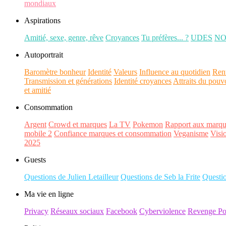
mondiaux
Aspirations
Amitié, sexe, genre, rêve
Croyances
Tu préfères... ?
UDES
N
Autoportrait
Baromètre bonheur
Identité
Valeurs
Influence au quotidien
Ren
Transmission et générations
Identité croyances
Attraits du pouv
et amitié
Consommation
Argent
Crowd et marques
La TV
Pokemon
Rapport aux marqu
mobile 2
Confiance marques et consommation
Veganisme
Visi
2025
Guests
Questions de Julien Letailleur
Questions de Seb la Frite
Questi
Ma vie en ligne
Privacy
Réseaux sociaux
Facebook
Cyberviolence
Revenge Po