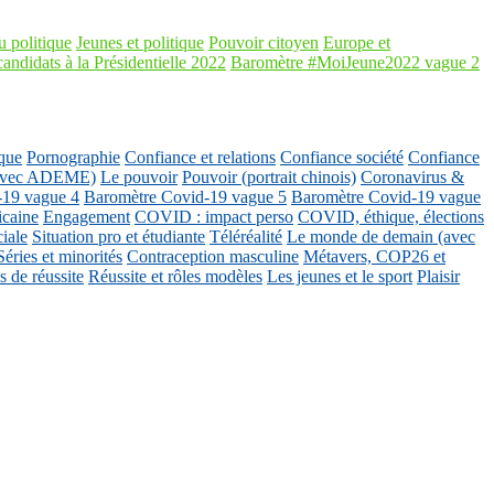
 politique
Jeunes et politique
Pouvoir citoyen
Europe et
candidats à la Présidentielle 2022
Baromètre #MoiJeune2022 vague 2
que
Pornographie
Confiance et relations
Confiance société
Confiance
 (avec ADEME)
Le pouvoir
Pouvoir (portrait chinois)
Coronavirus &
-19 vague 4
Baromètre Covid-19 vague 5
Baromètre Covid-19 vague
icaine
Engagement
COVID : impact perso
COVID, éthique, élections
ciale
Situation pro et étudiante
Téléréalité
Le monde de demain (avec
Séries et minorités
Contraception masculine
Métavers, COP26 et
 de réussite
Réussite et rôles modèles
Les jeunes et le sport
Plaisir