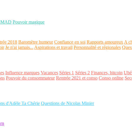
OMAD
Pouvoir magique
trée 2018
Baromètre humeur
Confiance en soi
Rapports amoureux
A ch
oir
Je n'ai jamais...
Aspirations et travail
Personnalité et régionales
Ques
es
Influence marques
Vacances
Séries 1
Séries 2
Finances, bitcoin
Ubér
ons
Pouvoir du consommateur
Rentrée 2021 et conso
Conso online
Sec
ons d'Adèle Ta Chérie
Questions de Nicolas Minier
rn