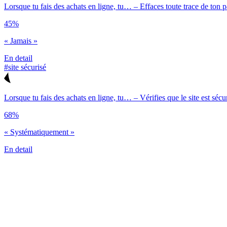
Lorsque tu fais des achats en ligne, tu… – Effaces toute trace de ton 
45%
« Jamais »
En detail
#site sécurisé
Lorsque tu fais des achats en ligne, tu… – Vérifies que le site est sécu
68%
« Systématiquement »
En detail