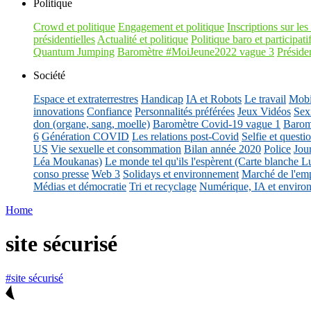
Politique
Crowd et politique
Engagement et politique
Inscriptions sur les 
présidentielles
Actualité et politique
Politique baro et participati
Quantum Jumping
Baromètre #MoiJeune2022 vague 3
Présiden
Société
Espace et extraterrestres
Handicap
IA et Robots
Le travail
Mobil
innovations
Confiance
Personnalités préférées
Jeux Vidéos
Sex
don (organe, sang, moelle)
Baromètre Covid-19 vague 1
Barom
6
Génération COVID
Les relations post-Covid
Selfie et questi
US
Vie sexuelle et consommation
Bilan année 2020
Police
Jou
Léa Moukanas)
Le monde tel qu'ils l'espèrent (Carte blanche L
conso presse
Web 3
Solidays et environnement
Marché de l'emp
Médias et démocratie
Tri et recyclage
Numérique, IA et enviro
Home
site sécurisé
#site sécurisé