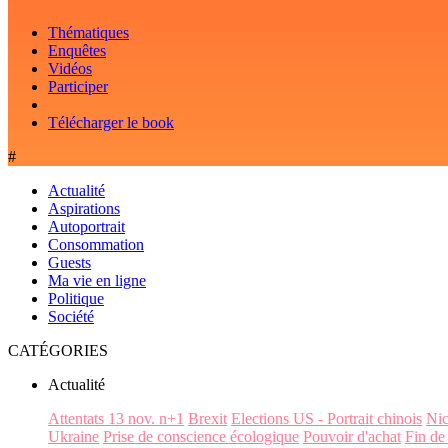
Thématiques
Enquêtes
Vidéos
Participer
Télécharger le book
#
Actualité
Aspirations
Autoportrait
Consommation
Guests
Ma vie en ligne
Politique
Société
CATÉGORIES
Actualité
Attentats 13 nov. n+1
Brexit
Elections US - Portrait chinois
Ni
Ukraine
Prise de conscience écologique
Pouvoir d'achat
Fin de