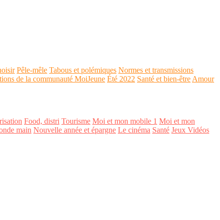
oisir
Pêle-mêle
Tabous et polémiques
Normes et transmissions
tions de la communauté MoiJeune
Été 2022
Santé et bien-être
Amour
isation
Food, distri
Tourisme
Moi et mon mobile 1
Moi et mon
onde main
Nouvelle année et épargne
Le cinéma
Santé
Jeux Vidéos