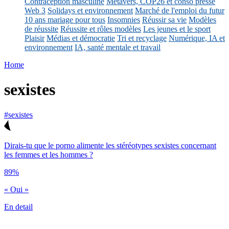
Contraception masculine
Métavers, COP26 et conso presse
Web 3
Solidays et environnement
Marché de l'emploi du futur
10 ans mariage pour tous
Insomnies
Réussir sa vie
Modèles
de réussite
Réussite et rôles modèles
Les jeunes et le sport
Plaisir
Médias et démocratie
Tri et recyclage
Numérique, IA et
environnement
IA, santé mentale et travail
Home
sexistes
#sexistes
Dirais-tu que le porno alimente les stéréotypes sexistes concernant
les femmes et les hommes ?
89%
« Oui »
En detail