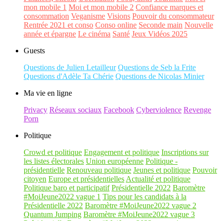
mon mobile 1
Moi et mon mobile 2
Confiance marques et
consommation
Veganisme
Visions
Pouvoir du consommateur
Rentrée 2021 et conso
Conso online
Seconde main
Nouvelle
année et épargne
Le cinéma
Santé
Jeux Vidéos 2025
Guests
Questions de Julien Letailleur
Questions de Seb la Frite
Questions d'Adèle Ta Chérie
Questions de Nicolas Minier
Ma vie en ligne
Privacy
Réseaux sociaux
Facebook
Cyberviolence
Revenge
Porn
Politique
Crowd et politique
Engagement et politique
Inscriptions sur
les listes électorales
Union européenne
Politique -
présidentielle
Renouveau politique
Jeunes et politique
Pouvoir
citoyen
Europe et présidentielles
Actualité et politique
Politique baro et participatif
Présidentielle 2022
Baromètre
#MoiJeune2022 vague 1
Tips pour les candidats à la
Présidentielle 2022
Baromètre #MoiJeune2022 vague 2
Quantum Jumping
Baromètre #MoiJeune2022 vague 3