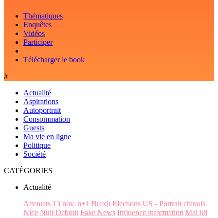
Thématiques
Enquêtes
Vidéos
Participer
Télécharger le book
#
Actualité
Aspirations
Autoportrait
Consommation
Guests
Ma vie en ligne
Politique
Société
CATÉGORIES
Actualité
Attentats 13 nov. n+1
Brexit
Elections US - Portrait chinois
Nice
Nuit Debout
Fake News
Influence information
Mai 68