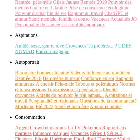
Rentrée, pêle-mêle
Gilets Jaunes
Rentrée 2019
Pouvoir des
médias
Guerre en Ukraine
Prise de conscience écologique
Pouvoir d'achat
Fin de vie
Rapport au travail
ChatGPT et
amour
Santé mentale, famille et conso
Vacances
Actualités
JO
Personnalité de l'année
Les conflits mondiaux
Aspirations
Amitié, sexe, genre, rêve
Croyances
Tu préfères... ?
UDES
NOMAD
Pouvoir magique
Autoportrait
Baromètre bonheur
Identité
Valeurs
Influence au quotidien
Rentrée 2018
Baromètre humeur
Confiance en soi
Rapports
amoureux
A choisir
Pêle-mêle
Tabous et polémiques
Normes
et transmissions
Transmission et générations
Identité
croyances
Attraits du pouvoir
Je n'ai jamais...
Aspirations et
travail
Personnalité et régionales
Questions de la communauté
MoiJeune
Été 2022
Santé et bien-être
Amour et amitié
Consommation
Argent
Crowd et marques
La TV
Pokemon
Rapport aux
marques
Influence marques
Vacances
Séries 1
Séries 2
Finances, bitcoin
Ubérisation
Food, distri
Tourisme
Moi et