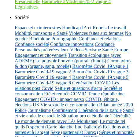
Présidentielle
Baromètre #MoiJeune2022 vague 4
Législatives
Société
Espace et extraterrestres
Handicap
IA et Robots
Le travail
Mobilité, transports
e-Santé
Violences faites aux femmes
No
gender
Bioéthique
Pornographie
Confiance et relations
Confiance société
Confiance innovations
Confiance
Personnalités préférées
Jeux Vidéos
Sexisme
Santé
Europe
Engagement et citoyenneté
Transition écologique (avec
ADEME)
Le pouvoir
Pouvoir (portrait chinois)
Coronavirus
& don (organe, sang, moelle)
Baromètre Covid-19 vague 1
Baromètre Covid-19 vague 2
Baromètre Covid-19 vague 3
Baromètre Covid-19 vague 4
Baromètre Covid-19 vague 5
Baromètre Covid-19 vague 6
Génération COVID
Les
relations post-Covid
Selfie et questions d'actu
Société et
consommation
Eté et rentrée COVID
Tenue républicaine
Engagement
COVID : impact perso
COVID, éthique,
élections US
Vie sexuelle et consommation
Bilan année 2020
Police
Journalisme
Confinement
Libération de la parole
Santé
et vie amicale et sociale
Situation pro et étudiante
Téléréalité
Le monde de demain (avec Léa Moukanas)
Le monde tel
qu'ils l'espèrent (Carte blanche Luc Balleroy)
Relations aux
autres et à l'argent
Sexe (partenariat Durex)
Séries et minorités