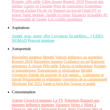
Rentrée, pêle-mêle
Gilets Jaunes
Rentrée 2019
Pouvoir des
médias
Guerre en Ukraine
Prise de conscience écologique
Pouvoir d'achat
Fin de vie
Rapport au travail
ChatGPT et
amour
Santé mentale, famille et conso
Vacances
Actualités
JO
Personnalité de l'année
Les conflits mondiaux
Aspirations
Amitié, sexe, genre, rêve
Croyances
Tu préfères... ?
UDES
NOMAD
Pouvoir magique
Autoportrait
Baromètre bonheur
Identité
Valeurs
Influence au quotidien
Rentrée 2018
Baromètre humeur
Confiance en soi
Rapports
amoureux
A choisir
Pêle-mêle
Tabous et polémiques
Normes
et transmissions
Transmission et générations
Identité
croyances
Attraits du pouvoir
Je n'ai jamais...
Aspirations et
travail
Personnalité et régionales
Questions de la communauté
MoiJeune
Été 2022
Santé et bien-être
Amour et amitié
Consommation
Argent
Crowd et marques
La TV
Pokemon
Rapport aux
marques
Influence marques
Vacances
Séries 1
Séries 2
Finances, bitcoin
Ubérisation
Food, distri
Tourisme
Moi et