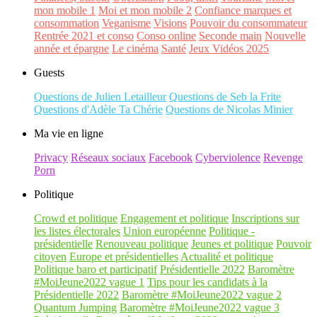
mon mobile 1
Moi et mon mobile 2
Confiance marques et
consommation
Veganisme
Visions
Pouvoir du consommateur
Rentrée 2021 et conso
Conso online
Seconde main
Nouvelle
année et épargne
Le cinéma
Santé
Jeux Vidéos 2025
Guests
Questions de Julien Letailleur
Questions de Seb la Frite
Questions d'Adèle Ta Chérie
Questions de Nicolas Minier
Ma vie en ligne
Privacy
Réseaux sociaux
Facebook
Cyberviolence
Revenge
Porn
Politique
Crowd et politique
Engagement et politique
Inscriptions sur
les listes électorales
Union européenne
Politique -
présidentielle
Renouveau politique
Jeunes et politique
Pouvoir
citoyen
Europe et présidentielles
Actualité et politique
Politique baro et participatif
Présidentielle 2022
Baromètre
#MoiJeune2022 vague 1
Tips pour les candidats à la
Présidentielle 2022
Baromètre #MoiJeune2022 vague 2
Quantum Jumping
Baromètre #MoiJeune2022 vague 3