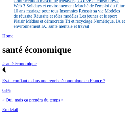
Contraception masculine
Métavers, COP26 et conso presse
Web 3
Solidays et environnement
Marché de l'emploi du futur
10 ans mariage pour tous
Insomnies
Réussir sa vie
Modèles
de réussite
Réussite et rôles modèles
Les jeunes et le sport
Plaisir
Médias et démocratie
Tri et recyclage
Numérique, IA et
environnement
IA, santé mentale et travail
Home
santé économique
#santé économique
Es-tu confiant.e dans une reprise économique en France ?
63%
« Oui, mais ça prendra du temps »
En detail