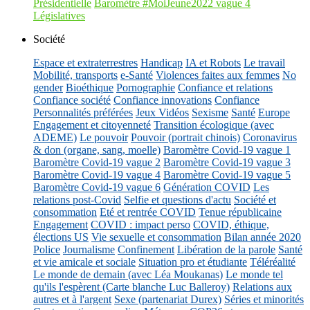
Présidentielle
Baromètre #MoiJeune2022 vague 4
Législatives
Société
Espace et extraterrestres
Handicap
IA et Robots
Le travail
Mobilité, transports
e-Santé
Violences faites aux femmes
No
gender
Bioéthique
Pornographie
Confiance et relations
Confiance société
Confiance innovations
Confiance
Personnalités préférées
Jeux Vidéos
Sexisme
Santé
Europe
Engagement et citoyenneté
Transition écologique (avec
ADEME)
Le pouvoir
Pouvoir (portrait chinois)
Coronavirus
& don (organe, sang, moelle)
Baromètre Covid-19 vague 1
Baromètre Covid-19 vague 2
Baromètre Covid-19 vague 3
Baromètre Covid-19 vague 4
Baromètre Covid-19 vague 5
Baromètre Covid-19 vague 6
Génération COVID
Les
relations post-Covid
Selfie et questions d'actu
Société et
consommation
Eté et rentrée COVID
Tenue républicaine
Engagement
COVID : impact perso
COVID, éthique,
élections US
Vie sexuelle et consommation
Bilan année 2020
Police
Journalisme
Confinement
Libération de la parole
Santé
et vie amicale et sociale
Situation pro et étudiante
Téléréalité
Le monde de demain (avec Léa Moukanas)
Le monde tel
qu'ils l'espèrent (Carte blanche Luc Balleroy)
Relations aux
autres et à l'argent
Sexe (partenariat Durex)
Séries et minorités