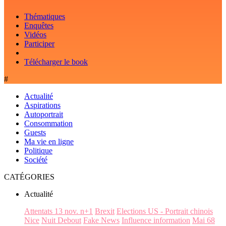
Thématiques
Enquêtes
Vidéos
Participer
Télécharger le book
#
Actualité
Aspirations
Autoportrait
Consommation
Guests
Ma vie en ligne
Politique
Société
CATÉGORIES
Actualité
Attentats 13 nov. n+1
Brexit
Elections US - Portrait chinois
Nice
Nuit Debout
Fake News
Influence information
Mai 68