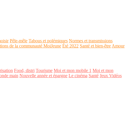
oisir
Pêle-mêle
Tabous et polémiques
Normes et transmissions
tions de la communauté MoiJeune
Été 2022
Santé et bien-être
Amour
isation
Food, distri
Tourisme
Moi et mon mobile 1
Moi et mon
onde main
Nouvelle année et épargne
Le cinéma
Santé
Jeux Vidéos