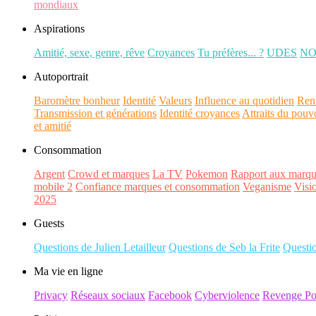
mondiaux
Aspirations
Amitié, sexe, genre, rêve
Croyances
Tu préfères... ?
UDES
N
Autoportrait
Baromètre bonheur
Identité
Valeurs
Influence au quotidien
Ren
Transmission et générations
Identité croyances
Attraits du pouv
et amitié
Consommation
Argent
Crowd et marques
La TV
Pokemon
Rapport aux marqu
mobile 2
Confiance marques et consommation
Veganisme
Visi
2025
Guests
Questions de Julien Letailleur
Questions de Seb la Frite
Questi
Ma vie en ligne
Privacy
Réseaux sociaux
Facebook
Cyberviolence
Revenge Po