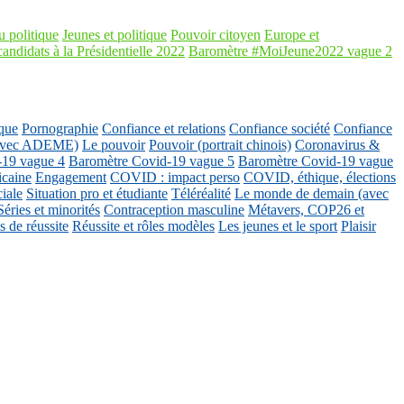
 politique
Jeunes et politique
Pouvoir citoyen
Europe et
candidats à la Présidentielle 2022
Baromètre #MoiJeune2022 vague 2
que
Pornographie
Confiance et relations
Confiance société
Confiance
 (avec ADEME)
Le pouvoir
Pouvoir (portrait chinois)
Coronavirus &
-19 vague 4
Baromètre Covid-19 vague 5
Baromètre Covid-19 vague
icaine
Engagement
COVID : impact perso
COVID, éthique, élections
ciale
Situation pro et étudiante
Téléréalité
Le monde de demain (avec
Séries et minorités
Contraception masculine
Métavers, COP26 et
 de réussite
Réussite et rôles modèles
Les jeunes et le sport
Plaisir