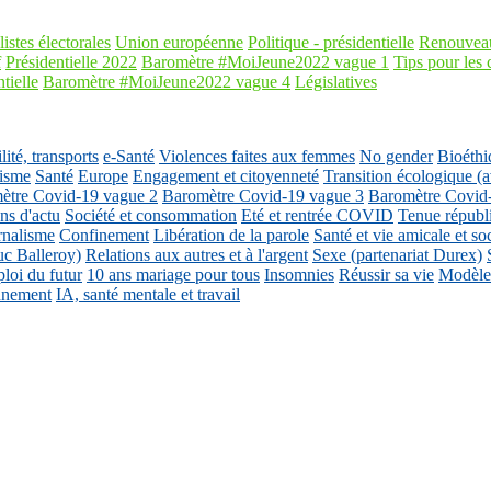
listes électorales
Union européenne
Politique - présidentielle
Renouveau
f
Présidentielle 2022
Baromètre #MoiJeune2022 vague 1
Tips pour les 
tielle
Baromètre #MoiJeune2022 vague 4
Législatives
ité, transports
e-Santé
Violences faites aux femmes
No gender
Bioéthi
isme
Santé
Europe
Engagement et citoyenneté
Transition écologique
ètre Covid-19 vague 2
Baromètre Covid-19 vague 3
Baromètre Covid
ons d'actu
Société et consommation
Eté et rentrée COVID
Tenue républ
rnalisme
Confinement
Libération de la parole
Santé et vie amicale et so
uc Balleroy)
Relations aux autres et à l'argent
Sexe (partenariat Durex)
loi du futur
10 ans mariage pour tous
Insomnies
Réussir sa vie
Modèles
nnement
IA, santé mentale et travail