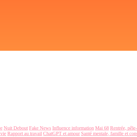
ce
Nuit Debout
Fake News
Influence information
Mai 68
Rentrée, pêle
 vie
Rapport au travail
ChatGPT et amour
Santé mentale, famille et con