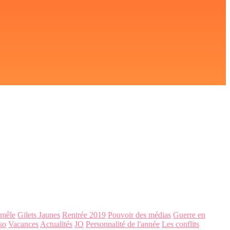
-mêle
Gilets Jaunes
Rentrée 2019
Pouvoir des médias
Guerre en
so
Vacances
Actualités
JO
Personnalité de l'année
Les conflits