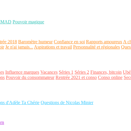
OMAD
Pouvoir magique
trée 2018
Baromètre humeur
Confiance en soi
Rapports amoureux
A ch
oir
Je n'ai jamais...
Aspirations et travail
Personnalité et régionales
Ques
es
Influence marques
Vacances
Séries 1
Séries 2
Finances, bitcoin
Ubér
ons
Pouvoir du consommateur
Rentrée 2021 et conso
Conso online
Sec
ons d'Adèle Ta Chérie
Questions de Nicolas Minier
rn