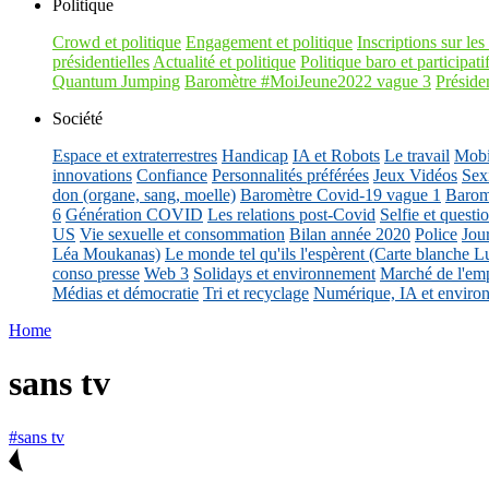
Politique
Crowd et politique
Engagement et politique
Inscriptions sur les 
présidentielles
Actualité et politique
Politique baro et participati
Quantum Jumping
Baromètre #MoiJeune2022 vague 3
Présiden
Société
Espace et extraterrestres
Handicap
IA et Robots
Le travail
Mobil
innovations
Confiance
Personnalités préférées
Jeux Vidéos
Sex
don (organe, sang, moelle)
Baromètre Covid-19 vague 1
Barom
6
Génération COVID
Les relations post-Covid
Selfie et questi
US
Vie sexuelle et consommation
Bilan année 2020
Police
Jou
Léa Moukanas)
Le monde tel qu'ils l'espèrent (Carte blanche L
conso presse
Web 3
Solidays et environnement
Marché de l'emp
Médias et démocratie
Tri et recyclage
Numérique, IA et enviro
Home
sans tv
#sans tv