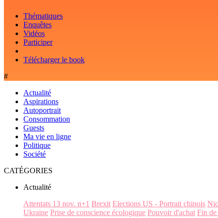
Thématiques
Enquêtes
Vidéos
Participer
Télécharger le book
#
Actualité
Aspirations
Autoportrait
Consommation
Guests
Ma vie en ligne
Politique
Société
CATÉGORIES
Actualité
Attentats 13 nov. n+1
Brexit
Elections US - Portrait chinois
Ni
Ukraine
Prise de conscience écologique
Pouvoir d'achat
Fin de