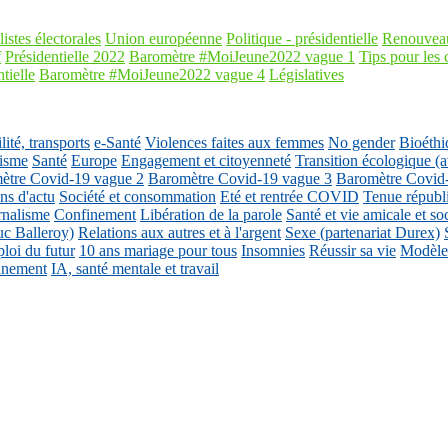
listes électorales
Union européenne
Politique - présidentielle
Renouveau
f
Présidentielle 2022
Baromètre #MoiJeune2022 vague 1
Tips pour les 
tielle
Baromètre #MoiJeune2022 vague 4
Législatives
ité, transports
e-Santé
Violences faites aux femmes
No gender
Bioéthi
isme
Santé
Europe
Engagement et citoyenneté
Transition écologique
ètre Covid-19 vague 2
Baromètre Covid-19 vague 3
Baromètre Covid
ons d'actu
Société et consommation
Eté et rentrée COVID
Tenue républ
rnalisme
Confinement
Libération de la parole
Santé et vie amicale et so
uc Balleroy)
Relations aux autres et à l'argent
Sexe (partenariat Durex)
loi du futur
10 ans mariage pour tous
Insomnies
Réussir sa vie
Modèles
nnement
IA, santé mentale et travail