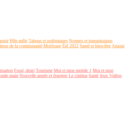
oisir
Pêle-mêle
Tabous et polémiques
Normes et transmissions
tions de la communauté MoiJeune
Été 2022
Santé et bien-être
Amour
isation
Food, distri
Tourisme
Moi et mon mobile 1
Moi et mon
onde main
Nouvelle année et épargne
Le cinéma
Santé
Jeux Vidéos