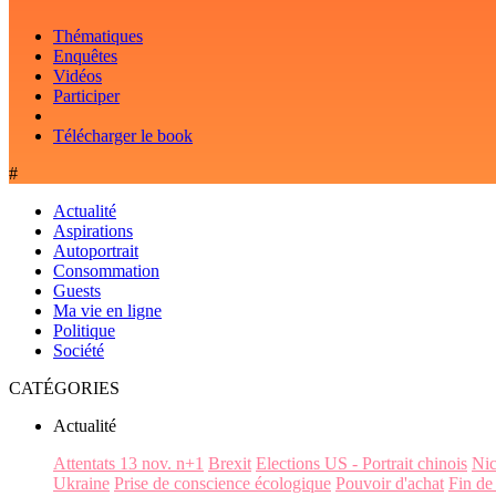
Thématiques
Enquêtes
Vidéos
Participer
Télécharger le book
#
Actualité
Aspirations
Autoportrait
Consommation
Guests
Ma vie en ligne
Politique
Société
CATÉGORIES
Actualité
Attentats 13 nov. n+1
Brexit
Elections US - Portrait chinois
Ni
Ukraine
Prise de conscience écologique
Pouvoir d'achat
Fin de