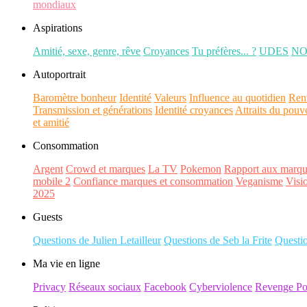
mondiaux
Aspirations
Amitié, sexe, genre, rêve
Croyances
Tu préfères... ?
UDES
N
Autoportrait
Baromètre bonheur
Identité
Valeurs
Influence au quotidien
Ren
Transmission et générations
Identité croyances
Attraits du pouv
et amitié
Consommation
Argent
Crowd et marques
La TV
Pokemon
Rapport aux marqu
mobile 2
Confiance marques et consommation
Veganisme
Visi
2025
Guests
Questions de Julien Letailleur
Questions de Seb la Frite
Questi
Ma vie en ligne
Privacy
Réseaux sociaux
Facebook
Cyberviolence
Revenge Po