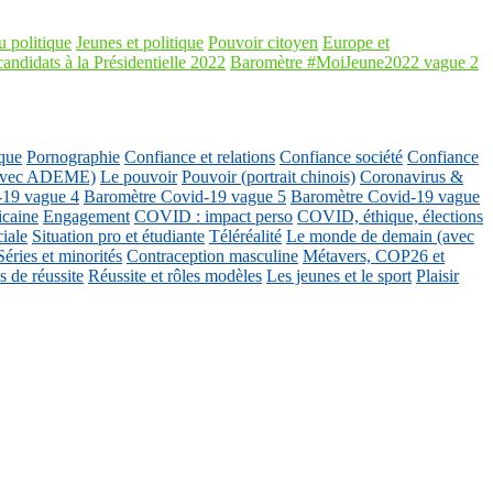
 politique
Jeunes et politique
Pouvoir citoyen
Europe et
candidats à la Présidentielle 2022
Baromètre #MoiJeune2022 vague 2
que
Pornographie
Confiance et relations
Confiance société
Confiance
 (avec ADEME)
Le pouvoir
Pouvoir (portrait chinois)
Coronavirus &
-19 vague 4
Baromètre Covid-19 vague 5
Baromètre Covid-19 vague
icaine
Engagement
COVID : impact perso
COVID, éthique, élections
ciale
Situation pro et étudiante
Téléréalité
Le monde de demain (avec
Séries et minorités
Contraception masculine
Métavers, COP26 et
 de réussite
Réussite et rôles modèles
Les jeunes et le sport
Plaisir