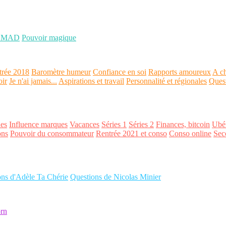
OMAD
Pouvoir magique
trée 2018
Baromètre humeur
Confiance en soi
Rapports amoureux
A ch
oir
Je n'ai jamais...
Aspirations et travail
Personnalité et régionales
Ques
es
Influence marques
Vacances
Séries 1
Séries 2
Finances, bitcoin
Ubér
ons
Pouvoir du consommateur
Rentrée 2021 et conso
Conso online
Sec
ons d'Adèle Ta Chérie
Questions de Nicolas Minier
rn