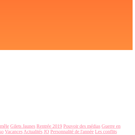
-mêle
Gilets Jaunes
Rentrée 2019
Pouvoir des médias
Guerre en
so
Vacances
Actualités
JO
Personnalité de l'année
Les conflits