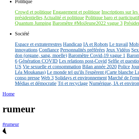
Politique
Crowd et politique
Engagement et politique
Inscriptions sur les 
présidentielles
Actualité et politique
Politique baro et participati
Quantum Jumping
Baromètre #MoiJeune2022 vague 3
Présiden
Société
Espace et extraterrestres
Handicap
IA et Robots
Le travail
Mobil
innovations
Confiance
Personnalités préférées
Jeux Vidéos
Sex
don (organe, sang, moelle)
Baromètre Covid-19 vague 1
Barom
6
Génération COVID
Les relations post-Covid
Selfie et questi
US
Vie sexuelle et consommation
Bilan année 2020
Police
Jou
Léa Moukanas)
Le monde tel qu'ils l'espèrent (Carte blanche L
conso presse
Web 3
Solidays et environnement
Marché de l'emp
Médias et démocratie
Tri et recyclage
Numérique, IA et enviro
Home
rumeur
#rumeur