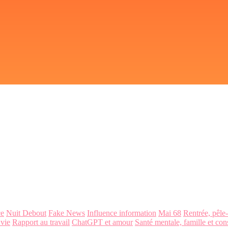
ce
Nuit Debout
Fake News
Influence information
Mai 68
Rentrée, pêle
 vie
Rapport au travail
ChatGPT et amour
Santé mentale, famille et con