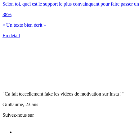
Selon toi, quel est le support le plus convainquant pour faire passer u
38%
« Un texte bien écrit »
En detail
"Ca fait teeeellement fake les vidéos de motivation sur Insta !"
Guillaume, 23 ans
Suivez-nous sur