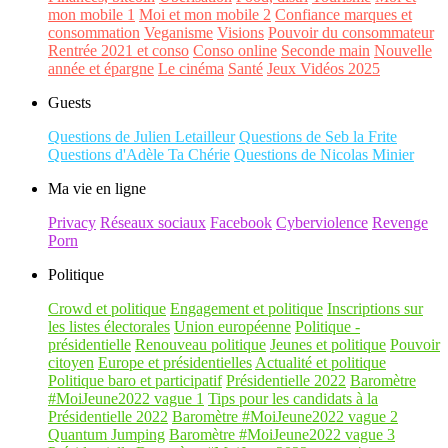
mon mobile 1
Moi et mon mobile 2
Confiance marques et
consommation
Veganisme
Visions
Pouvoir du consommateur
Rentrée 2021 et conso
Conso online
Seconde main
Nouvelle
année et épargne
Le cinéma
Santé
Jeux Vidéos 2025
Guests
Questions de Julien Letailleur
Questions de Seb la Frite
Questions d'Adèle Ta Chérie
Questions de Nicolas Minier
Ma vie en ligne
Privacy
Réseaux sociaux
Facebook
Cyberviolence
Revenge
Porn
Politique
Crowd et politique
Engagement et politique
Inscriptions sur
les listes électorales
Union européenne
Politique -
présidentielle
Renouveau politique
Jeunes et politique
Pouvoir
citoyen
Europe et présidentielles
Actualité et politique
Politique baro et participatif
Présidentielle 2022
Baromètre
#MoiJeune2022 vague 1
Tips pour les candidats à la
Présidentielle 2022
Baromètre #MoiJeune2022 vague 2
Quantum Jumping
Baromètre #MoiJeune2022 vague 3