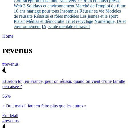
Contraception masculine
Métavers, COP26 et conso presse
Web 3
Solidays et environnement
Marché de l'emploi du futur
10 ans mariage pour tous
Insomnies
Réussir sa vie
Modèles
de réussite
Réussite et rôles modèles
Les jeunes et le sport
Plaisir
Médias et démocratie
Tri et recyclage
Numérique, IA et
environnement
IA, santé mentale et travail
Home
revenus
#revenus
Et selon toi, en France, peut-on réussir, quand on vient d’une famille
peu aisée ?
56%
« Oui, mais il faut en faire plus que les autres »
En detail
#revenus