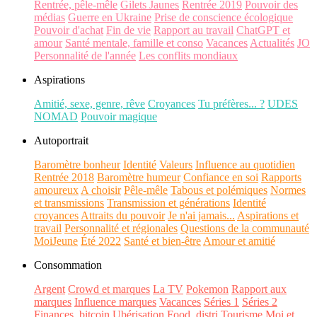
Rentrée, pêle-mêle
Gilets Jaunes
Rentrée 2019
Pouvoir des
médias
Guerre en Ukraine
Prise de conscience écologique
Pouvoir d'achat
Fin de vie
Rapport au travail
ChatGPT et
amour
Santé mentale, famille et conso
Vacances
Actualités
JO
Personnalité de l'année
Les conflits mondiaux
Aspirations
Amitié, sexe, genre, rêve
Croyances
Tu préfères... ?
UDES
NOMAD
Pouvoir magique
Autoportrait
Baromètre bonheur
Identité
Valeurs
Influence au quotidien
Rentrée 2018
Baromètre humeur
Confiance en soi
Rapports
amoureux
A choisir
Pêle-mêle
Tabous et polémiques
Normes
et transmissions
Transmission et générations
Identité
croyances
Attraits du pouvoir
Je n'ai jamais...
Aspirations et
travail
Personnalité et régionales
Questions de la communauté
MoiJeune
Été 2022
Santé et bien-être
Amour et amitié
Consommation
Argent
Crowd et marques
La TV
Pokemon
Rapport aux
marques
Influence marques
Vacances
Séries 1
Séries 2
Finances, bitcoin
Ubérisation
Food, distri
Tourisme
Moi et