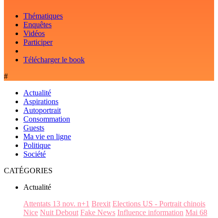
Thématiques
Enquêtes
Vidéos
Participer
Télécharger le book
#
Actualité
Aspirations
Autoportrait
Consommation
Guests
Ma vie en ligne
Politique
Société
CATÉGORIES
Actualité
Attentats 13 nov. n+1
Brexit
Elections US - Portrait chinois
Nice
Nuit Debout
Fake News
Influence information
Mai 68