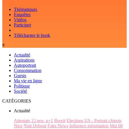
Thématiques
Enquêtes
Vidéos
Participer
Télécharger le book
#
Actualité
Aspirations
Autoportrait
Consommation
Guests
Ma vie en ligne
Politique
Société
CATÉGORIES
Actualité
Attentats 13 nov. n+1
Brexit
Elections US - Portrait chinois
Nice
Nuit Debout
Fake News
Influence information
Mai 68