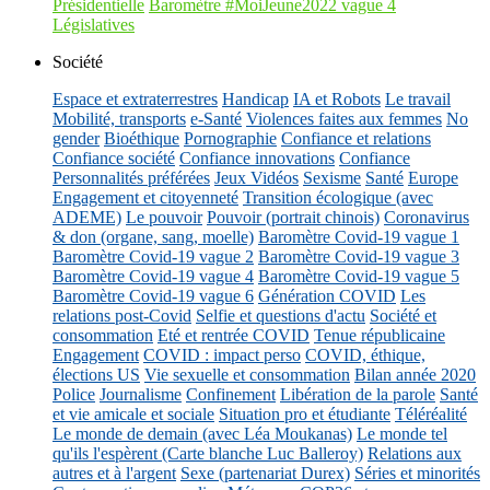
Présidentielle
Baromètre #MoiJeune2022 vague 4
Législatives
Société
Espace et extraterrestres
Handicap
IA et Robots
Le travail
Mobilité, transports
e-Santé
Violences faites aux femmes
No
gender
Bioéthique
Pornographie
Confiance et relations
Confiance société
Confiance innovations
Confiance
Personnalités préférées
Jeux Vidéos
Sexisme
Santé
Europe
Engagement et citoyenneté
Transition écologique (avec
ADEME)
Le pouvoir
Pouvoir (portrait chinois)
Coronavirus
& don (organe, sang, moelle)
Baromètre Covid-19 vague 1
Baromètre Covid-19 vague 2
Baromètre Covid-19 vague 3
Baromètre Covid-19 vague 4
Baromètre Covid-19 vague 5
Baromètre Covid-19 vague 6
Génération COVID
Les
relations post-Covid
Selfie et questions d'actu
Société et
consommation
Eté et rentrée COVID
Tenue républicaine
Engagement
COVID : impact perso
COVID, éthique,
élections US
Vie sexuelle et consommation
Bilan année 2020
Police
Journalisme
Confinement
Libération de la parole
Santé
et vie amicale et sociale
Situation pro et étudiante
Téléréalité
Le monde de demain (avec Léa Moukanas)
Le monde tel
qu'ils l'espèrent (Carte blanche Luc Balleroy)
Relations aux
autres et à l'argent
Sexe (partenariat Durex)
Séries et minorités