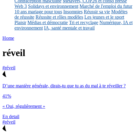
Contraception masculine
Métavers, COP26 et conso presse
Web 3
Solidays et environnement
Marché de l'emploi du futur
10 ans mariage pour tous
Insomnies
Réussir sa vie
Modèles
de réussite
Réussite et rôles modèles
Les jeunes et le sport
Plaisir
Médias et démocratie
Tri et recyclage
Numérique, IA et
environnement
IA, santé mentale et travail
Home
réveil
#réveil
D’une manière générale, dirais-tu que tu as du mal à te réveiller ?
41%
« Oui, régulièrement »
En detail
#réveil