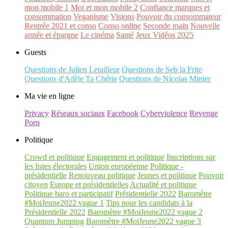
mon mobile 1
Moi et mon mobile 2
Confiance marques et
consommation
Veganisme
Visions
Pouvoir du consommateur
Rentrée 2021 et conso
Conso online
Seconde main
Nouvelle
année et épargne
Le cinéma
Santé
Jeux Vidéos 2025
Guests
Questions de Julien Letailleur
Questions de Seb la Frite
Questions d'Adèle Ta Chérie
Questions de Nicolas Minier
Ma vie en ligne
Privacy
Réseaux sociaux
Facebook
Cyberviolence
Revenge
Porn
Politique
Crowd et politique
Engagement et politique
Inscriptions sur
les listes électorales
Union européenne
Politique -
présidentielle
Renouveau politique
Jeunes et politique
Pouvoir
citoyen
Europe et présidentielles
Actualité et politique
Politique baro et participatif
Présidentielle 2022
Baromètre
#MoiJeune2022 vague 1
Tips pour les candidats à la
Présidentielle 2022
Baromètre #MoiJeune2022 vague 2
Quantum Jumping
Baromètre #MoiJeune2022 vague 3