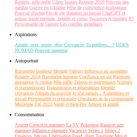
Rentrée, pêle-mêle
Gilets Jaunes
Rentrée 2019
Pouvoir des
médias
Guerre en Ukraine
Prise de conscience écologique
Pouvoir d'achat
Fin de vie
Rapport au travail
ChatGPT et
amour
Santé mentale, famille et conso
Vacances
Actualités
JO
Personnalité de l'année
Les conflits mondiaux
Aspirations
Amitié, sexe, genre, rêve
Croyances
Tu préfères... ?
UDES
NOMAD
Pouvoir magique
Autoportrait
Baromètre bonheur
Identité
Valeurs
Influence au quotidien
Rentrée 2018
Baromètre humeur
Confiance en soi
Rapports
amoureux
A choisir
Pêle-mêle
Tabous et polémiques
Normes
et transmissions
Transmission et générations
Identité
croyances
Attraits du pouvoir
Je n'ai jamais...
Aspirations et
travail
Personnalité et régionales
Questions de la communauté
MoiJeune
Été 2022
Santé et bien-être
Amour et amitié
Consommation
Argent
Crowd et marques
La TV
Pokemon
Rapport aux
marques
Influence marques
Vacances
Séries 1
Séries 2
Finances, bitcoin
Ubérisation
Food, distri
Tourisme
Moi et