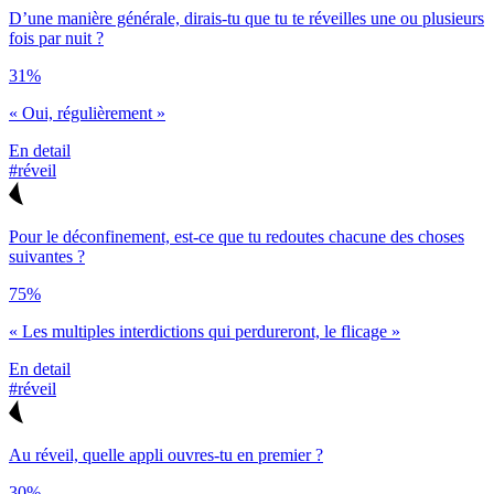
D’une manière générale, dirais-tu que tu te réveilles une ou plusieurs
fois par nuit ?
31%
« Oui, régulièrement »
En detail
#réveil
Pour le déconfinement, est-ce que tu redoutes chacune des choses
suivantes ?
75%
« Les multiples interdictions qui perdureront, le flicage »
En detail
#réveil
Au réveil, quelle appli ouvres-tu en premier ?
30%