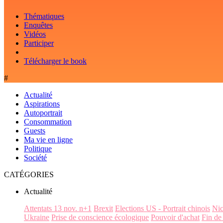
Thématiques
Enquêtes
Vidéos
Participer
Télécharger le book
#
Actualité
Aspirations
Autoportrait
Consommation
Guests
Ma vie en ligne
Politique
Société
CATÉGORIES
Actualité
Attentats 13 nov. n+1
Brexit
Elections US - Portrait chinois
Ni
Ukraine
Prise de conscience écologique
Pouvoir d'achat
Fin de