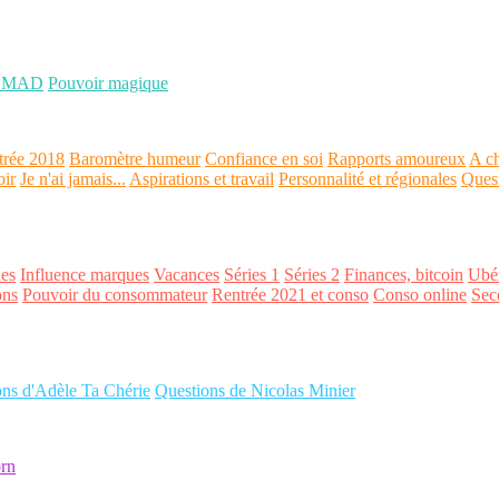
OMAD
Pouvoir magique
trée 2018
Baromètre humeur
Confiance en soi
Rapports amoureux
A ch
oir
Je n'ai jamais...
Aspirations et travail
Personnalité et régionales
Ques
es
Influence marques
Vacances
Séries 1
Séries 2
Finances, bitcoin
Ubér
ons
Pouvoir du consommateur
Rentrée 2021 et conso
Conso online
Sec
ons d'Adèle Ta Chérie
Questions de Nicolas Minier
rn