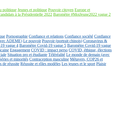
 politique
Jeunes et politique
Pouvoir citoyen
Europe et
candidats à la Présidentielle 2022
Baromètre #MoiJeune2022 vague 2
que
Pornographie
Confiance et relations
Confiance société
Confiance
 (avec ADEME)
Le pouvoir
Pouvoir (portrait chinois)
Coronavirus &
-19 vague 4
Baromètre Covid-19 vague 5
Baromètre Covid-19 vague
icaine
Engagement
COVID : impact perso
COVID, éthique, élections
ciale
Situation pro et étudiante
Téléréalité
Le monde de demain (avec
Séries et minorités
Contraception masculine
Métavers, COP26 et
 de réussite
Réussite et rôles modèles
Les jeunes et le sport
Plaisir