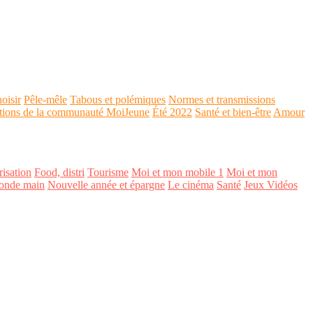
oisir
Pêle-mêle
Tabous et polémiques
Normes et transmissions
tions de la communauté MoiJeune
Été 2022
Santé et bien-être
Amour
isation
Food, distri
Tourisme
Moi et mon mobile 1
Moi et mon
onde main
Nouvelle année et épargne
Le cinéma
Santé
Jeux Vidéos