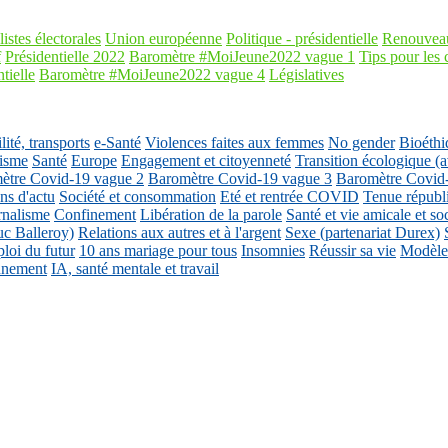
listes électorales
Union européenne
Politique - présidentielle
Renouveau
f
Présidentielle 2022
Baromètre #MoiJeune2022 vague 1
Tips pour les 
tielle
Baromètre #MoiJeune2022 vague 4
Législatives
ité, transports
e-Santé
Violences faites aux femmes
No gender
Bioéthi
isme
Santé
Europe
Engagement et citoyenneté
Transition écologique
ètre Covid-19 vague 2
Baromètre Covid-19 vague 3
Baromètre Covid
ons d'actu
Société et consommation
Eté et rentrée COVID
Tenue républ
rnalisme
Confinement
Libération de la parole
Santé et vie amicale et so
uc Balleroy)
Relations aux autres et à l'argent
Sexe (partenariat Durex)
loi du futur
10 ans mariage pour tous
Insomnies
Réussir sa vie
Modèles
nnement
IA, santé mentale et travail