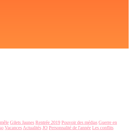
-mêle
Gilets Jaunes
Rentrée 2019
Pouvoir des médias
Guerre en
so
Vacances
Actualités
JO
Personnalité de l'année
Les conflits