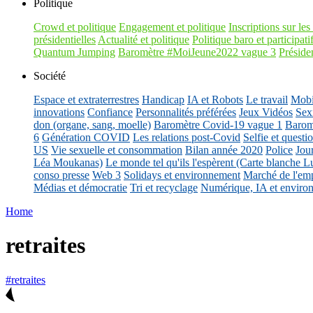
Politique
Crowd et politique
Engagement et politique
Inscriptions sur les 
présidentielles
Actualité et politique
Politique baro et participati
Quantum Jumping
Baromètre #MoiJeune2022 vague 3
Présiden
Société
Espace et extraterrestres
Handicap
IA et Robots
Le travail
Mobil
innovations
Confiance
Personnalités préférées
Jeux Vidéos
Sex
don (organe, sang, moelle)
Baromètre Covid-19 vague 1
Barom
6
Génération COVID
Les relations post-Covid
Selfie et questi
US
Vie sexuelle et consommation
Bilan année 2020
Police
Jou
Léa Moukanas)
Le monde tel qu'ils l'espèrent (Carte blanche L
conso presse
Web 3
Solidays et environnement
Marché de l'emp
Médias et démocratie
Tri et recyclage
Numérique, IA et enviro
Home
retraites
#retraites