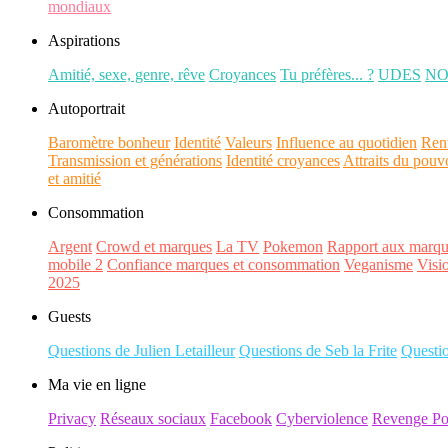
mondiaux
Aspirations
Amitié, sexe, genre, rêve
Croyances
Tu préfères... ?
UDES
N
Autoportrait
Baromètre bonheur
Identité
Valeurs
Influence au quotidien
Ren
Transmission et générations
Identité croyances
Attraits du pouv
et amitié
Consommation
Argent
Crowd et marques
La TV
Pokemon
Rapport aux marqu
mobile 2
Confiance marques et consommation
Veganisme
Visi
2025
Guests
Questions de Julien Letailleur
Questions de Seb la Frite
Questi
Ma vie en ligne
Privacy
Réseaux sociaux
Facebook
Cyberviolence
Revenge Po