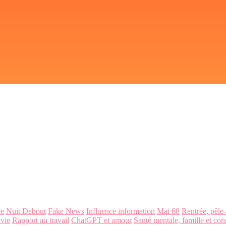
ce
Nuit Debout
Fake News
Influence information
Mai 68
Rentrée, pêle
 vie
Rapport au travail
ChatGPT et amour
Santé mentale, famille et con