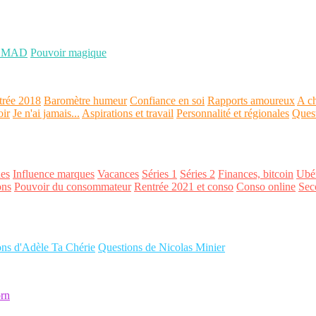
OMAD
Pouvoir magique
trée 2018
Baromètre humeur
Confiance en soi
Rapports amoureux
A ch
oir
Je n'ai jamais...
Aspirations et travail
Personnalité et régionales
Ques
es
Influence marques
Vacances
Séries 1
Séries 2
Finances, bitcoin
Ubér
ons
Pouvoir du consommateur
Rentrée 2021 et conso
Conso online
Sec
ons d'Adèle Ta Chérie
Questions de Nicolas Minier
rn