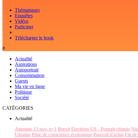
Thématiques
Enquêtes
Vidéos
Participer
Télécharger le book
#
Actualité
Aspirations
Autoportrait
Consommation
Guests
Ma vie en ligne
Politique
Société
CATÉGORIES
Actualité
Attentats 13 nov. n+1
Brexit
Elections US - Portrait chinois
Ni
Ukraine
Prise de conscience écologique
Pouvoir d'achat
Fin de