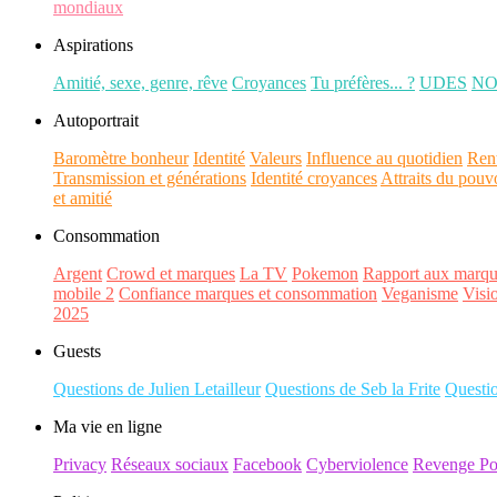
mondiaux
Aspirations
Amitié, sexe, genre, rêve
Croyances
Tu préfères... ?
UDES
N
Autoportrait
Baromètre bonheur
Identité
Valeurs
Influence au quotidien
Ren
Transmission et générations
Identité croyances
Attraits du pouv
et amitié
Consommation
Argent
Crowd et marques
La TV
Pokemon
Rapport aux marqu
mobile 2
Confiance marques et consommation
Veganisme
Visi
2025
Guests
Questions de Julien Letailleur
Questions de Seb la Frite
Questi
Ma vie en ligne
Privacy
Réseaux sociaux
Facebook
Cyberviolence
Revenge Po