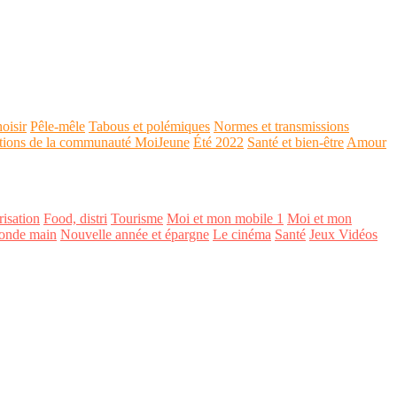
oisir
Pêle-mêle
Tabous et polémiques
Normes et transmissions
tions de la communauté MoiJeune
Été 2022
Santé et bien-être
Amour
isation
Food, distri
Tourisme
Moi et mon mobile 1
Moi et mon
onde main
Nouvelle année et épargne
Le cinéma
Santé
Jeux Vidéos