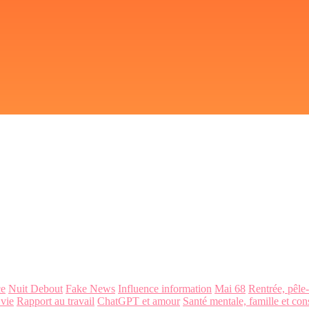
ce
Nuit Debout
Fake News
Influence information
Mai 68
Rentrée, pêle
 vie
Rapport au travail
ChatGPT et amour
Santé mentale, famille et con