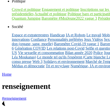
Politique
Crowd et politique
Engagement et politique
Inscriptions sur les 
présidentielles
Actualité et politique
Politique baro et participati
Quantum Jumping
Baromètre #MoiJeune2022 vague 3
Présiden
Société
Espace et extraterrestres
Handicap
IA et Robots
Le travail
Mobil
innovations
Confiance
Personnalités préférées
Jeux Vidéos
Sex
don (organe, sang, moelle)
Baromètre Covid-19 vague 1
Barom
6
Génération COVID
Les relations post-Covid
Selfie et questi
US
Vie sexuelle et consommation
Bilan année 2020
Police
Jou
Léa Moukanas)
Le monde tel qu'ils l'espèrent (Carte blanche L
conso presse
Web 3
Solidays et environnement
Marché de l'emp
Médias et démocratie
Tri et recyclage
Numérique, IA et enviro
Home
renseignement
#renseignement