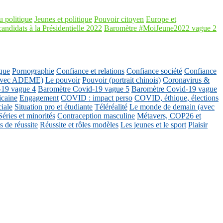
 politique
Jeunes et politique
Pouvoir citoyen
Europe et
candidats à la Présidentielle 2022
Baromètre #MoiJeune2022 vague 2
que
Pornographie
Confiance et relations
Confiance société
Confiance
 (avec ADEME)
Le pouvoir
Pouvoir (portrait chinois)
Coronavirus &
-19 vague 4
Baromètre Covid-19 vague 5
Baromètre Covid-19 vague
icaine
Engagement
COVID : impact perso
COVID, éthique, élections
ciale
Situation pro et étudiante
Téléréalité
Le monde de demain (avec
Séries et minorités
Contraception masculine
Métavers, COP26 et
 de réussite
Réussite et rôles modèles
Les jeunes et le sport
Plaisir