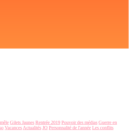
-mêle
Gilets Jaunes
Rentrée 2019
Pouvoir des médias
Guerre en
so
Vacances
Actualités
JO
Personnalité de l'année
Les conflits