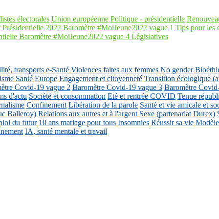
listes électorales
Union européenne
Politique - présidentielle
Renouveau
f
Présidentielle 2022
Baromètre #MoiJeune2022 vague 1
Tips pour les 
tielle
Baromètre #MoiJeune2022 vague 4
Législatives
ité, transports
e-Santé
Violences faites aux femmes
No gender
Bioéthi
isme
Santé
Europe
Engagement et citoyenneté
Transition écologique
ètre Covid-19 vague 2
Baromètre Covid-19 vague 3
Baromètre Covid
ons d'actu
Société et consommation
Eté et rentrée COVID
Tenue républ
rnalisme
Confinement
Libération de la parole
Santé et vie amicale et so
uc Balleroy)
Relations aux autres et à l'argent
Sexe (partenariat Durex)
loi du futur
10 ans mariage pour tous
Insomnies
Réussir sa vie
Modèles
nnement
IA, santé mentale et travail