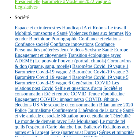
Présidentielle
Baromètre #MoiJeune2022 vague 4
Législatives
Société
Espace et extraterrestres
Handicap
IA et Robots
Le travail
Mobilité, transports
e-Santé
Violences faites aux femmes
No
gender
Bioéthique
Pornographie
Confiance et relations
Confiance société
Confiance innovations
Confiance
Personnalités préférées
Jeux Vidéos
Sexisme
Santé
Europe
Engagement et citoyenneté
Transition écologique (avec
ADEME)
Le pouvoir
Pouvoir (portrait chinois)
Coronavirus
& don (organe, sang, moelle)
Baromètre Covid-19 vague 1
Baromètre Covid-19 vague 2
Baromètre Covid-19 vague 3
Baromètre Covid-19 vague 4
Baromètre Covid-19 vague 5
Baromètre Covid-19 vague 6
Génération COVID
Les
relations post-Covid
Selfie et questions d'actu
Société et
consommation
Eté et rentrée COVID
Tenue républicaine
Engagement
COVID : impact perso
COVID, éthique,
élections US
Vie sexuelle et consommation
Bilan année 2020
Police
Journalisme
Confinement
Libération de la parole
Santé
et vie amicale et sociale
Situation pro et étudiante
Téléréalité
Le monde de demain (avec Léa Moukanas)
Le monde tel
qu'ils l'espèrent (Carte blanche Luc Balleroy)
Relations aux
autres et à l'argent
Sexe (partenariat Durex)
Séries et minorités