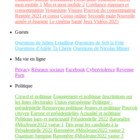
mon mobile 1
Moi et mon mobile 2
Confiance marques et
consommation
Veganisme
Visions
Pouvoir du consommateur
Rentrée 2021 et conso
Conso online
Seconde main
Nouvelle
année et épargne
Le cinéma
Santé
Jeux Vidéos 2025
Guests
Questions de Julien Letailleur
Questions de Seb la Frite
Questions d'Adèle Ta Chérie
Questions de Nicolas Minier
Ma vie en ligne
Privacy
Réseaux sociaux
Facebook
Cyberviolence
Revenge
Porn
Politique
Crowd et politique
Engagement et politique
Inscriptions sur
les listes électorales
Union européenne
Politique -
présidentielle
Renouveau politique
Jeunes et politique
Pouvoir
citoyen
Europe et présidentielles
Actualité et politique
Politique baro et participatif
Présidentielle 2022
Baromètre
#MoiJeune2022 vague 1
Tips pour les candidats à la
Présidentielle 2022
Baromètre #MoiJeune2022 vague 2
Quantum Jumping
Baromètre #MoiJeune2022 vague 3