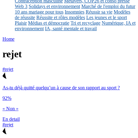
Contraception masculine
Métavers, COP26 et conso presse
Web 3
Solidays et environnement
Marché de l'emploi du futur
10 ans mariage pour tous
Insomnies
Réussir sa vie
Modèles
de réussite
Réussite et rôles modèles
Les jeunes et le sport
Plaisir
Médias et démocratie
Tri et recyclage
Numérique, IA et
environnement
IA, santé mentale et travail
Home
rejet
#rejet
As-tu déjà quitté quelqu’un à cause de son rapport au sport ?
92%
« Non »
En detail
#rejet