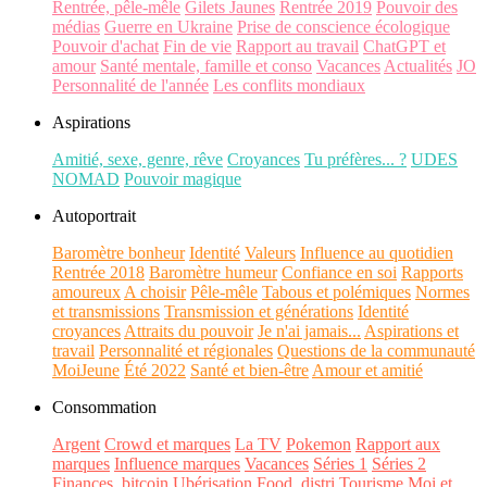
Rentrée, pêle-mêle
Gilets Jaunes
Rentrée 2019
Pouvoir des
médias
Guerre en Ukraine
Prise de conscience écologique
Pouvoir d'achat
Fin de vie
Rapport au travail
ChatGPT et
amour
Santé mentale, famille et conso
Vacances
Actualités
JO
Personnalité de l'année
Les conflits mondiaux
Aspirations
Amitié, sexe, genre, rêve
Croyances
Tu préfères... ?
UDES
NOMAD
Pouvoir magique
Autoportrait
Baromètre bonheur
Identité
Valeurs
Influence au quotidien
Rentrée 2018
Baromètre humeur
Confiance en soi
Rapports
amoureux
A choisir
Pêle-mêle
Tabous et polémiques
Normes
et transmissions
Transmission et générations
Identité
croyances
Attraits du pouvoir
Je n'ai jamais...
Aspirations et
travail
Personnalité et régionales
Questions de la communauté
MoiJeune
Été 2022
Santé et bien-être
Amour et amitié
Consommation
Argent
Crowd et marques
La TV
Pokemon
Rapport aux
marques
Influence marques
Vacances
Séries 1
Séries 2
Finances, bitcoin
Ubérisation
Food, distri
Tourisme
Moi et