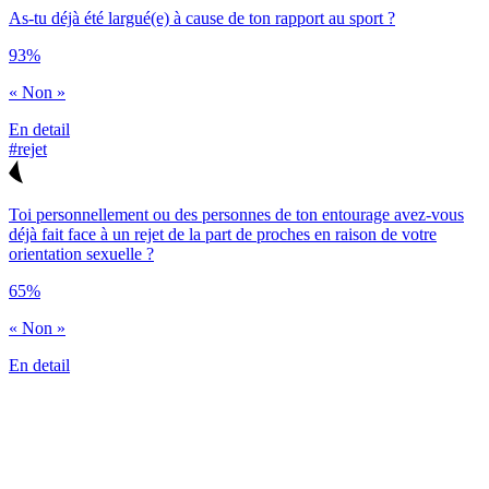
As-tu déjà été largué(e) à cause de ton rapport au sport ?
93%
« Non »
En detail
#rejet
Toi personnellement ou des personnes de ton entourage avez-vous
déjà fait face à un rejet de la part de proches en raison de votre
orientation sexuelle ?
65%
« Non »
En detail