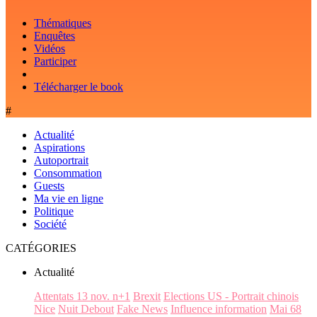
Thématiques
Enquêtes
Vidéos
Participer
Télécharger le book
#
Actualité
Aspirations
Autoportrait
Consommation
Guests
Ma vie en ligne
Politique
Société
CATÉGORIES
Actualité
Attentats 13 nov. n+1
Brexit
Elections US - Portrait chinois
Nice
Nuit Debout
Fake News
Influence information
Mai 68