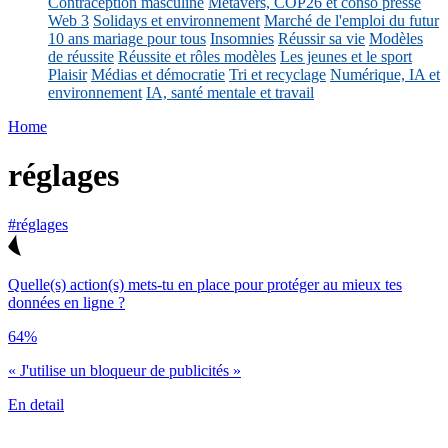
Contraception masculine
Métavers, COP26 et conso presse
Web 3
Solidays et environnement
Marché de l'emploi du futur
10 ans mariage pour tous
Insomnies
Réussir sa vie
Modèles
de réussite
Réussite et rôles modèles
Les jeunes et le sport
Plaisir
Médias et démocratie
Tri et recyclage
Numérique, IA et
environnement
IA, santé mentale et travail
Home
réglages
#réglages
Quelle(s) action(s) mets-tu en place pour protéger au mieux tes
données en ligne ?
64%
« J'utilise un bloqueur de publicités »
En detail