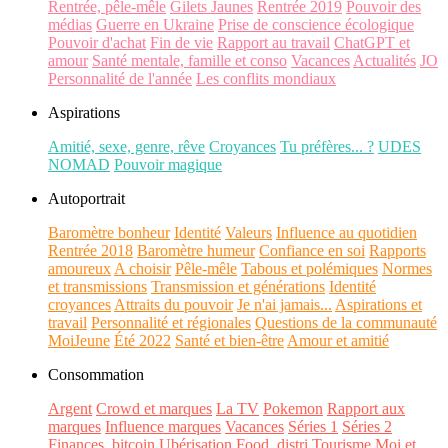
Rentrée, pêle-mêle
Gilets Jaunes
Rentrée 2019
Pouvoir des
médias
Guerre en Ukraine
Prise de conscience écologique
Pouvoir d'achat
Fin de vie
Rapport au travail
ChatGPT et
amour
Santé mentale, famille et conso
Vacances
Actualités
JO
Personnalité de l'année
Les conflits mondiaux
Aspirations
Amitié, sexe, genre, rêve
Croyances
Tu préfères... ?
UDES
NOMAD
Pouvoir magique
Autoportrait
Baromètre bonheur
Identité
Valeurs
Influence au quotidien
Rentrée 2018
Baromètre humeur
Confiance en soi
Rapports
amoureux
A choisir
Pêle-mêle
Tabous et polémiques
Normes
et transmissions
Transmission et générations
Identité
croyances
Attraits du pouvoir
Je n'ai jamais...
Aspirations et
travail
Personnalité et régionales
Questions de la communauté
MoiJeune
Été 2022
Santé et bien-être
Amour et amitié
Consommation
Argent
Crowd et marques
La TV
Pokemon
Rapport aux
marques
Influence marques
Vacances
Séries 1
Séries 2
Finances, bitcoin
Ubérisation
Food, distri
Tourisme
Moi et