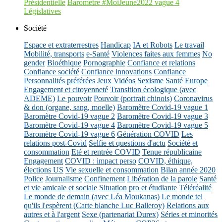
Présidentielle
Baromètre #MoiJeune2022 vague 4
Législatives
Société
Espace et extraterrestres
Handicap
IA et Robots
Le travail
Mobilité, transports
e-Santé
Violences faites aux femmes
No
gender
Bioéthique
Pornographie
Confiance et relations
Confiance société
Confiance innovations
Confiance
Personnalités préférées
Jeux Vidéos
Sexisme
Santé
Europe
Engagement et citoyenneté
Transition écologique (avec
ADEME)
Le pouvoir
Pouvoir (portrait chinois)
Coronavirus
& don (organe, sang, moelle)
Baromètre Covid-19 vague 1
Baromètre Covid-19 vague 2
Baromètre Covid-19 vague 3
Baromètre Covid-19 vague 4
Baromètre Covid-19 vague 5
Baromètre Covid-19 vague 6
Génération COVID
Les
relations post-Covid
Selfie et questions d'actu
Société et
consommation
Eté et rentrée COVID
Tenue républicaine
Engagement
COVID : impact perso
COVID, éthique,
élections US
Vie sexuelle et consommation
Bilan année 2020
Police
Journalisme
Confinement
Libération de la parole
Santé
et vie amicale et sociale
Situation pro et étudiante
Téléréalité
Le monde de demain (avec Léa Moukanas)
Le monde tel
qu'ils l'espèrent (Carte blanche Luc Balleroy)
Relations aux
autres et à l'argent
Sexe (partenariat Durex)
Séries et minorités