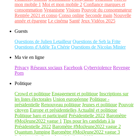
mon mobile 1
Moi et mon mobile 2
Confiance marques et
consommation
Veganisme
Visions
Pouvoir du consommateur
Rentrée 2021 et conso
Conso online
Seconde main
Nouvelle
année et épargne
Le cinéma
Santé
Jeux Vidéos 2025
Guests
Questions de Julien Letailleur
Questions de Seb la Frite
Questions d'Adèle Ta Chérie
Questions de Nicolas Minier
Ma vie en ligne
Privacy
Réseaux sociaux
Facebook
Cyberviolence
Revenge
Porn
Politique
Crowd et politique
Engagement et politique
Inscriptions sur
les listes électorales
Union européenne
Politique -
présidentielle
Renouveau politique
Jeunes et politique
Pouvoir
citoyen
Europe et présidentielles
Actualité et politique
Politique baro et participatif
Présidentielle 2022
Baromètre
#MoiJeune2022 vague 1
Tips pour les candidats à la
Présidentielle 2022
Baromètre #MoiJeune2022 vague 2
Quantum Jumping
Baromètre #MoiJeune2022 vague 3