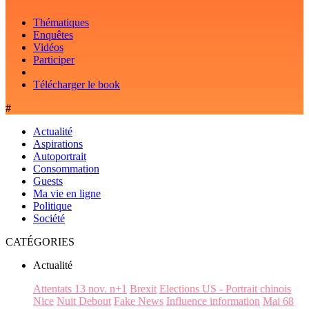
Thématiques
Enquêtes
Vidéos
Participer
Télécharger le book
#
Actualité
Aspirations
Autoportrait
Consommation
Guests
Ma vie en ligne
Politique
Société
CATÉGORIES
Actualité
Attentats 13 nov. n+1
Brexit
Elections US - Portrait chinois
Nice
Nuit Debout
Fake News
Influence information
Mai 68