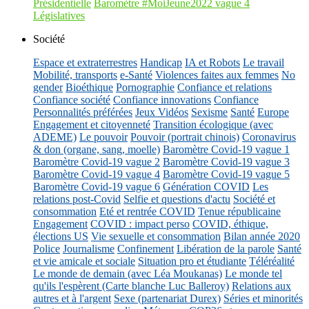
Présidentielle
Baromètre #MoiJeune2022 vague 4
Législatives
Société
Espace et extraterrestres
Handicap
IA et Robots
Le travail
Mobilité, transports
e-Santé
Violences faites aux femmes
No
gender
Bioéthique
Pornographie
Confiance et relations
Confiance société
Confiance innovations
Confiance
Personnalités préférées
Jeux Vidéos
Sexisme
Santé
Europe
Engagement et citoyenneté
Transition écologique (avec
ADEME)
Le pouvoir
Pouvoir (portrait chinois)
Coronavirus
& don (organe, sang, moelle)
Baromètre Covid-19 vague 1
Baromètre Covid-19 vague 2
Baromètre Covid-19 vague 3
Baromètre Covid-19 vague 4
Baromètre Covid-19 vague 5
Baromètre Covid-19 vague 6
Génération COVID
Les
relations post-Covid
Selfie et questions d'actu
Société et
consommation
Eté et rentrée COVID
Tenue républicaine
Engagement
COVID : impact perso
COVID, éthique,
élections US
Vie sexuelle et consommation
Bilan année 2020
Police
Journalisme
Confinement
Libération de la parole
Santé
et vie amicale et sociale
Situation pro et étudiante
Téléréalité
Le monde de demain (avec Léa Moukanas)
Le monde tel
qu'ils l'espèrent (Carte blanche Luc Balleroy)
Relations aux
autres et à l'argent
Sexe (partenariat Durex)
Séries et minorités