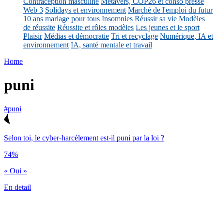
Contraception masculine
Métavers, COP26 et conso presse
Web 3
Solidays et environnement
Marché de l'emploi du futur
10 ans mariage pour tous
Insomnies
Réussir sa vie
Modèles
de réussite
Réussite et rôles modèles
Les jeunes et le sport
Plaisir
Médias et démocratie
Tri et recyclage
Numérique, IA et
environnement
IA, santé mentale et travail
Home
puni
#puni
Selon toi, le cyber-harcèlement est-il puni par la loi ?
74%
« Oui »
En detail