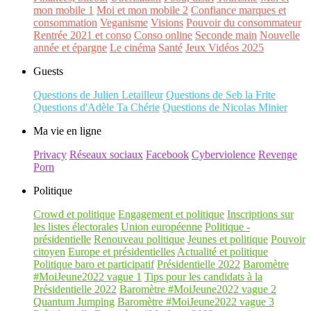
mon mobile 1
Moi et mon mobile 2
Confiance marques et
consommation
Veganisme
Visions
Pouvoir du consommateur
Rentrée 2021 et conso
Conso online
Seconde main
Nouvelle
année et épargne
Le cinéma
Santé
Jeux Vidéos 2025
Guests
Questions de Julien Letailleur
Questions de Seb la Frite
Questions d'Adèle Ta Chérie
Questions de Nicolas Minier
Ma vie en ligne
Privacy
Réseaux sociaux
Facebook
Cyberviolence
Revenge
Porn
Politique
Crowd et politique
Engagement et politique
Inscriptions sur
les listes électorales
Union européenne
Politique -
présidentielle
Renouveau politique
Jeunes et politique
Pouvoir
citoyen
Europe et présidentielles
Actualité et politique
Politique baro et participatif
Présidentielle 2022
Baromètre
#MoiJeune2022 vague 1
Tips pour les candidats à la
Présidentielle 2022
Baromètre #MoiJeune2022 vague 2
Quantum Jumping
Baromètre #MoiJeune2022 vague 3