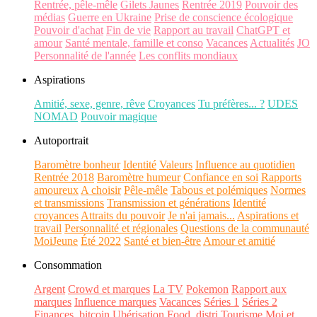
Rentrée, pêle-mêle
Gilets Jaunes
Rentrée 2019
Pouvoir des
médias
Guerre en Ukraine
Prise de conscience écologique
Pouvoir d'achat
Fin de vie
Rapport au travail
ChatGPT et
amour
Santé mentale, famille et conso
Vacances
Actualités
JO
Personnalité de l'année
Les conflits mondiaux
Aspirations
Amitié, sexe, genre, rêve
Croyances
Tu préfères... ?
UDES
NOMAD
Pouvoir magique
Autoportrait
Baromètre bonheur
Identité
Valeurs
Influence au quotidien
Rentrée 2018
Baromètre humeur
Confiance en soi
Rapports
amoureux
A choisir
Pêle-mêle
Tabous et polémiques
Normes
et transmissions
Transmission et générations
Identité
croyances
Attraits du pouvoir
Je n'ai jamais...
Aspirations et
travail
Personnalité et régionales
Questions de la communauté
MoiJeune
Été 2022
Santé et bien-être
Amour et amitié
Consommation
Argent
Crowd et marques
La TV
Pokemon
Rapport aux
marques
Influence marques
Vacances
Séries 1
Séries 2
Finances, bitcoin
Ubérisation
Food, distri
Tourisme
Moi et