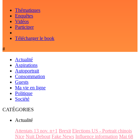
Thématiques
Enquêtes
Vidéos
Participer
Télécharger le book
#
Actualité
Aspirations
Autoportrait
Consommation
Guests
Ma vie en ligne
Politique
Société
CATÉGORIES
Actualité
Attentats 13 nov. n+1
Brexit
Elections US - Portrait chinois
Nice
Nuit Debout
Fake News
Influence information
Mai 68