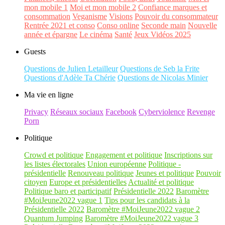
mon mobile 1
Moi et mon mobile 2
Confiance marques et
consommation
Veganisme
Visions
Pouvoir du consommateur
Rentrée 2021 et conso
Conso online
Seconde main
Nouvelle
année et épargne
Le cinéma
Santé
Jeux Vidéos 2025
Guests
Questions de Julien Letailleur
Questions de Seb la Frite
Questions d'Adèle Ta Chérie
Questions de Nicolas Minier
Ma vie en ligne
Privacy
Réseaux sociaux
Facebook
Cyberviolence
Revenge
Porn
Politique
Crowd et politique
Engagement et politique
Inscriptions sur
les listes électorales
Union européenne
Politique -
présidentielle
Renouveau politique
Jeunes et politique
Pouvoir
citoyen
Europe et présidentielles
Actualité et politique
Politique baro et participatif
Présidentielle 2022
Baromètre
#MoiJeune2022 vague 1
Tips pour les candidats à la
Présidentielle 2022
Baromètre #MoiJeune2022 vague 2
Quantum Jumping
Baromètre #MoiJeune2022 vague 3