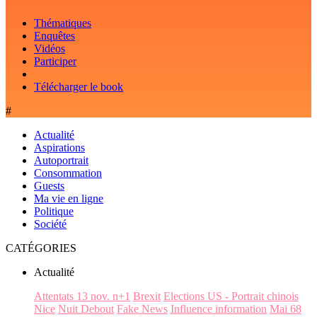
Thématiques
Enquêtes
Vidéos
Participer
Télécharger le book
#
Actualité
Aspirations
Autoportrait
Consommation
Guests
Ma vie en ligne
Politique
Société
CATÉGORIES
Actualité
Attentats 13 nov. n+1
Brexit
Elections US - Portrait chinois
Nice
Nuit Debout
Fake News
Influence information
Mai 68