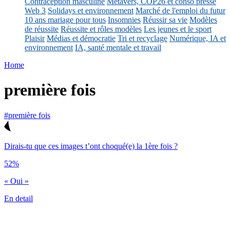
Contraception masculine
Métavers, COP26 et conso presse
Web 3
Solidays et environnement
Marché de l'emploi du futur
10 ans mariage pour tous
Insomnies
Réussir sa vie
Modèles
de réussite
Réussite et rôles modèles
Les jeunes et le sport
Plaisir
Médias et démocratie
Tri et recyclage
Numérique, IA et
environnement
IA, santé mentale et travail
Home
première fois
#première fois
Dirais-tu que ces images t’ont choqué(e) la 1ère fois ?
52%
« Oui »
En detail