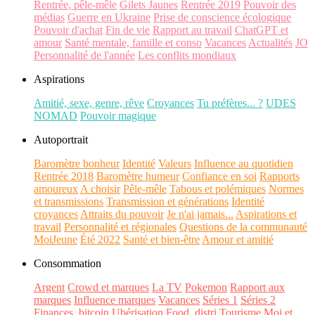
Rentrée, pêle-mêle
Gilets Jaunes
Rentrée 2019
Pouvoir des
médias
Guerre en Ukraine
Prise de conscience écologique
Pouvoir d'achat
Fin de vie
Rapport au travail
ChatGPT et
amour
Santé mentale, famille et conso
Vacances
Actualités
JO
Personnalité de l'année
Les conflits mondiaux
Aspirations
Amitié, sexe, genre, rêve
Croyances
Tu préfères... ?
UDES
NOMAD
Pouvoir magique
Autoportrait
Baromètre bonheur
Identité
Valeurs
Influence au quotidien
Rentrée 2018
Baromètre humeur
Confiance en soi
Rapports
amoureux
A choisir
Pêle-mêle
Tabous et polémiques
Normes
et transmissions
Transmission et générations
Identité
croyances
Attraits du pouvoir
Je n'ai jamais...
Aspirations et
travail
Personnalité et régionales
Questions de la communauté
MoiJeune
Été 2022
Santé et bien-être
Amour et amitié
Consommation
Argent
Crowd et marques
La TV
Pokemon
Rapport aux
marques
Influence marques
Vacances
Séries 1
Séries 2
Finances, bitcoin
Ubérisation
Food, distri
Tourisme
Moi et