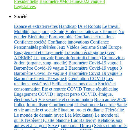
Présidentielle
Baromètre #MoiJeune2022 vague 4
Législatives
Société
Espace et extraterrestres
Handicap
IA et Robots
Le travail
Mobilité, transports
e-Santé
Violences faites aux femmes
No
gender
Bioéthique
Pornographie
Confiance et relations
Confiance société
Confiance innovations
Confiance
Personnalités préférées
Jeux Vidéos
Sexisme
Santé
Europe
Engagement et citoyenneté
Transition écologique (avec
ADEME)
Le pouvoir
Pouvoir (portrait chinois)
Coronavirus
& don (organe, sang, moelle)
Baromètre Covid-19 vague 1
Baromètre Covid-19 vague 2
Baromètre Covid-19 vague 3
Baromètre Covid-19 vague 4
Baromètre Covid-19 vague 5
Baromètre Covid-19 vague 6
Génération COVID
Les
relations post-Covid
Selfie et questions d'actu
Société et
consommation
Eté et rentrée COVID
Tenue républicaine
Engagement
COVID : impact perso
COVID, éthique,
élections US
Vie sexuelle et consommation
Bilan année 2020
Police
Journalisme
Confinement
Libération de la parole
Santé
et vie amicale et sociale
Situation pro et étudiante
Téléréalité
Le monde de demain (avec Léa Moukanas)
Le monde tel
qu'ils l'espèrent (Carte blanche Luc Balleroy)
Relations aux
autres et à l'argent
Sexe (partenariat Durex)
Séries et minorités