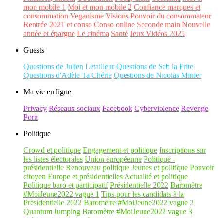
mon mobile 1
Moi et mon mobile 2
Confiance marques et
consommation
Veganisme
Visions
Pouvoir du consommateur
Rentrée 2021 et conso
Conso online
Seconde main
Nouvelle
année et épargne
Le cinéma
Santé
Jeux Vidéos 2025
Guests
Questions de Julien Letailleur
Questions de Seb la Frite
Questions d'Adèle Ta Chérie
Questions de Nicolas Minier
Ma vie en ligne
Privacy
Réseaux sociaux
Facebook
Cyberviolence
Revenge
Porn
Politique
Crowd et politique
Engagement et politique
Inscriptions sur
les listes électorales
Union européenne
Politique -
présidentielle
Renouveau politique
Jeunes et politique
Pouvoir
citoyen
Europe et présidentielles
Actualité et politique
Politique baro et participatif
Présidentielle 2022
Baromètre
#MoiJeune2022 vague 1
Tips pour les candidats à la
Présidentielle 2022
Baromètre #MoiJeune2022 vague 2
Quantum Jumping
Baromètre #MoiJeune2022 vague 3