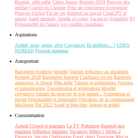
Rentrée, pêle-mêle
Gilets Jaunes
Rentrée 2019
Pouvoir des
médias
Guerre en Ukraine
Prise de conscience écologique
Pouvoir d'achat
Fin de vie
Rapport au travail
ChatGPT et
amour
Santé mentale, famille et conso
Vacances
Actualités
JO
Personnalité de l'année
Les conflits mondiaux
Aspirations
Amitié, sexe, genre, rêve
Croyances
Tu préfères... ?
UDES
NOMAD
Pouvoir magique
Autoportrait
Baromètre bonheur
Identité
Valeurs
Influence au quotidien
Rentrée 2018
Baromètre humeur
Confiance en soi
Rapports
amoureux
A choisir
Pêle-mêle
Tabous et polémiques
Normes
et transmissions
Transmission et générations
Identité
croyances
Attraits du pouvoir
Je n'ai jamais...
Aspirations et
travail
Personnalité et régionales
Questions de la communauté
MoiJeune
Été 2022
Santé et bien-être
Amour et amitié
Consommation
Argent
Crowd et marques
La TV
Pokemon
Rapport aux
marques
Influence marques
Vacances
Séries 1
Séries 2
Finances, bitcoin
Ubérisation
Food, distri
Tourisme
Moi et