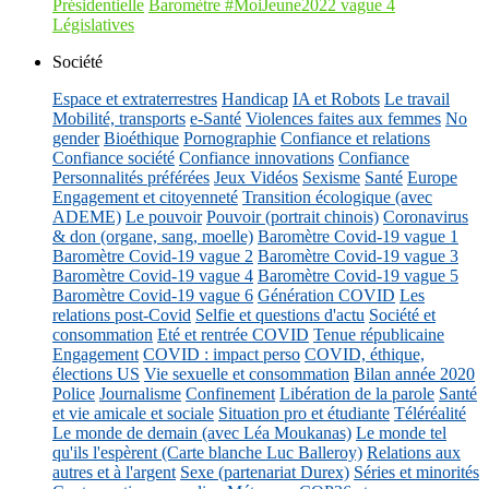
Présidentielle
Baromètre #MoiJeune2022 vague 4
Législatives
Société
Espace et extraterrestres
Handicap
IA et Robots
Le travail
Mobilité, transports
e-Santé
Violences faites aux femmes
No
gender
Bioéthique
Pornographie
Confiance et relations
Confiance société
Confiance innovations
Confiance
Personnalités préférées
Jeux Vidéos
Sexisme
Santé
Europe
Engagement et citoyenneté
Transition écologique (avec
ADEME)
Le pouvoir
Pouvoir (portrait chinois)
Coronavirus
& don (organe, sang, moelle)
Baromètre Covid-19 vague 1
Baromètre Covid-19 vague 2
Baromètre Covid-19 vague 3
Baromètre Covid-19 vague 4
Baromètre Covid-19 vague 5
Baromètre Covid-19 vague 6
Génération COVID
Les
relations post-Covid
Selfie et questions d'actu
Société et
consommation
Eté et rentrée COVID
Tenue républicaine
Engagement
COVID : impact perso
COVID, éthique,
élections US
Vie sexuelle et consommation
Bilan année 2020
Police
Journalisme
Confinement
Libération de la parole
Santé
et vie amicale et sociale
Situation pro et étudiante
Téléréalité
Le monde de demain (avec Léa Moukanas)
Le monde tel
qu'ils l'espèrent (Carte blanche Luc Balleroy)
Relations aux
autres et à l'argent
Sexe (partenariat Durex)
Séries et minorités