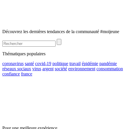
Découvrez les dernières tendances de la communauté #moijeune
Thématiques populaires
coronavirus
santé
covid-19
politique
travail
épidémie
pandémie
réseaux sociaux
virus
argent
société
environnement
consommation
confiance
france
Pour une meilleure expérience,