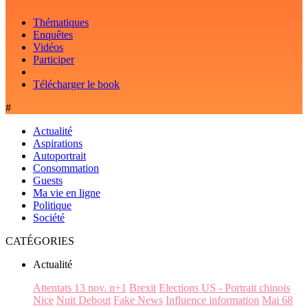
Thématiques
Enquêtes
Vidéos
Participer
Télécharger le book
#
Actualité
Aspirations
Autoportrait
Consommation
Guests
Ma vie en ligne
Politique
Société
CATÉGORIES
Actualité
Attentats 13 nov. n+1
Brexit
Elections US - Portrait chinois
Nice
Nuit Debout
Fake News
Influence information
Mai 68