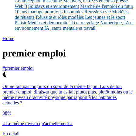
Contraception masculine
Métavers, COP26 et conso presse
Web 3
Solidays et environnement
Marché de l'emploi du futur
10 ans mariage pour tous
Insomnies
Réussir sa vie
Modèles
de réussite
Réussite et rôles modèles
Les jeunes et le sport
Plaisir
Médias et démocratie
Tri et recyclage
Numérique, IA et
environnement
IA, santé mentale et travail
Home
premier emploi
#premier emploi
On ne fait pas toujours du sport de la même façon. Lors de ton
premier emploi, dirais-tu que tu as fait plutôt plus, plutôt moins ou le
même niveau d’activité physique par rapport à tes habitudes
actuelles ?
38%
« Le même niveau qu'actuellement »
En detail