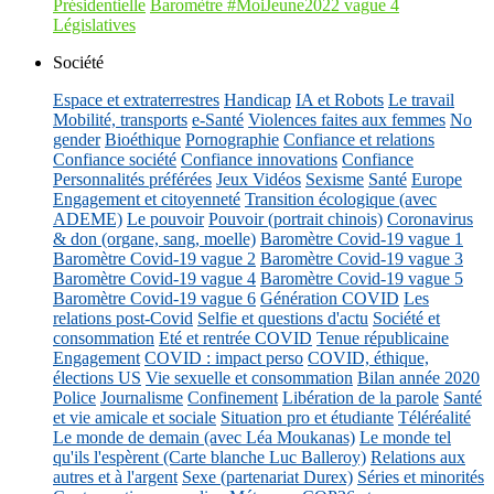
Présidentielle
Baromètre #MoiJeune2022 vague 4
Législatives
Société
Espace et extraterrestres
Handicap
IA et Robots
Le travail
Mobilité, transports
e-Santé
Violences faites aux femmes
No
gender
Bioéthique
Pornographie
Confiance et relations
Confiance société
Confiance innovations
Confiance
Personnalités préférées
Jeux Vidéos
Sexisme
Santé
Europe
Engagement et citoyenneté
Transition écologique (avec
ADEME)
Le pouvoir
Pouvoir (portrait chinois)
Coronavirus
& don (organe, sang, moelle)
Baromètre Covid-19 vague 1
Baromètre Covid-19 vague 2
Baromètre Covid-19 vague 3
Baromètre Covid-19 vague 4
Baromètre Covid-19 vague 5
Baromètre Covid-19 vague 6
Génération COVID
Les
relations post-Covid
Selfie et questions d'actu
Société et
consommation
Eté et rentrée COVID
Tenue républicaine
Engagement
COVID : impact perso
COVID, éthique,
élections US
Vie sexuelle et consommation
Bilan année 2020
Police
Journalisme
Confinement
Libération de la parole
Santé
et vie amicale et sociale
Situation pro et étudiante
Téléréalité
Le monde de demain (avec Léa Moukanas)
Le monde tel
qu'ils l'espèrent (Carte blanche Luc Balleroy)
Relations aux
autres et à l'argent
Sexe (partenariat Durex)
Séries et minorités