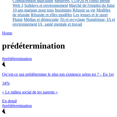
Contraception masculine
Métavers, COP26 et conso presse
Web 3
Solidays et environnement
Marché de l'emploi du futur
10 ans mariage pour tous
Insomnies
Réussir sa vie
Modèles
de réussite
Réussite et rôles modèles
Les jeunes et le sport
Plaisir
Médias et démocratie
Tri et recyclage
Numérique, IA et
environnement
IA, santé mentale et travail
Home
prédétermination
#prédétermination
Qu’est-ce qui prédétermine le plus ton existence selon toi ? – En 1er
34%
« Le milieu social de tes parents »
En detail
#prédétermination