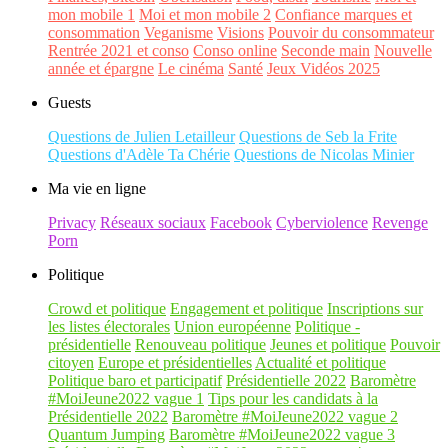
mon mobile 1
Moi et mon mobile 2
Confiance marques et
consommation
Veganisme
Visions
Pouvoir du consommateur
Rentrée 2021 et conso
Conso online
Seconde main
Nouvelle
année et épargne
Le cinéma
Santé
Jeux Vidéos 2025
Guests
Questions de Julien Letailleur
Questions de Seb la Frite
Questions d'Adèle Ta Chérie
Questions de Nicolas Minier
Ma vie en ligne
Privacy
Réseaux sociaux
Facebook
Cyberviolence
Revenge
Porn
Politique
Crowd et politique
Engagement et politique
Inscriptions sur
les listes électorales
Union européenne
Politique -
présidentielle
Renouveau politique
Jeunes et politique
Pouvoir
citoyen
Europe et présidentielles
Actualité et politique
Politique baro et participatif
Présidentielle 2022
Baromètre
#MoiJeune2022 vague 1
Tips pour les candidats à la
Présidentielle 2022
Baromètre #MoiJeune2022 vague 2
Quantum Jumping
Baromètre #MoiJeune2022 vague 3