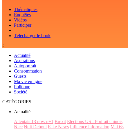
Thématiques
Enquêtes
Vidéos
Participer
Télécharger le book
#
Actualité
Aspirations
Autoportrait
Consommation
Guests
Ma vie en ligne
Politique
Société
CATÉGORIES
Actualité
Attentats 13 nov. n+1
Brexit
Elections US - Portrait chinois
Nice
Nuit Debout
Fake News
Influence information
Mai 68