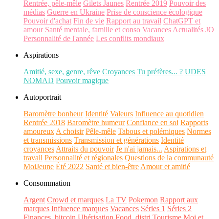
Rentrée, pêle-mêle
Gilets Jaunes
Rentrée 2019
Pouvoir des
médias
Guerre en Ukraine
Prise de conscience écologique
Pouvoir d'achat
Fin de vie
Rapport au travail
ChatGPT et
amour
Santé mentale, famille et conso
Vacances
Actualités
JO
Personnalité de l'année
Les conflits mondiaux
Aspirations
Amitié, sexe, genre, rêve
Croyances
Tu préfères... ?
UDES
NOMAD
Pouvoir magique
Autoportrait
Baromètre bonheur
Identité
Valeurs
Influence au quotidien
Rentrée 2018
Baromètre humeur
Confiance en soi
Rapports
amoureux
A choisir
Pêle-mêle
Tabous et polémiques
Normes
et transmissions
Transmission et générations
Identité
croyances
Attraits du pouvoir
Je n'ai jamais...
Aspirations et
travail
Personnalité et régionales
Questions de la communauté
MoiJeune
Été 2022
Santé et bien-être
Amour et amitié
Consommation
Argent
Crowd et marques
La TV
Pokemon
Rapport aux
marques
Influence marques
Vacances
Séries 1
Séries 2
Finances, bitcoin
Ubérisation
Food, distri
Tourisme
Moi et