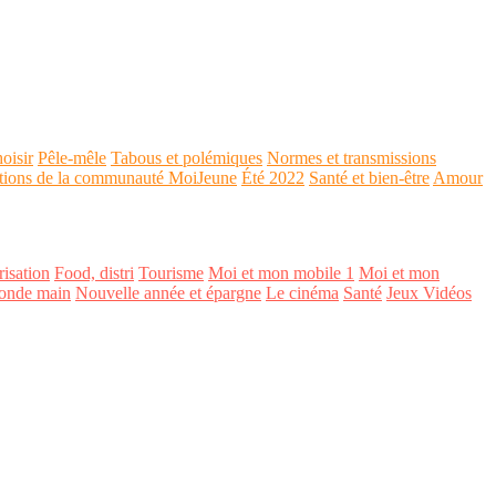
oisir
Pêle-mêle
Tabous et polémiques
Normes et transmissions
tions de la communauté MoiJeune
Été 2022
Santé et bien-être
Amour
isation
Food, distri
Tourisme
Moi et mon mobile 1
Moi et mon
onde main
Nouvelle année et épargne
Le cinéma
Santé
Jeux Vidéos