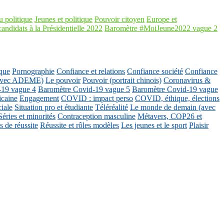
 politique
Jeunes et politique
Pouvoir citoyen
Europe et
candidats à la Présidentielle 2022
Baromètre #MoiJeune2022 vague 2
que
Pornographie
Confiance et relations
Confiance société
Confiance
 (avec ADEME)
Le pouvoir
Pouvoir (portrait chinois)
Coronavirus &
-19 vague 4
Baromètre Covid-19 vague 5
Baromètre Covid-19 vague
icaine
Engagement
COVID : impact perso
COVID, éthique, élections
ciale
Situation pro et étudiante
Téléréalité
Le monde de demain (avec
Séries et minorités
Contraception masculine
Métavers, COP26 et
 de réussite
Réussite et rôles modèles
Les jeunes et le sport
Plaisir