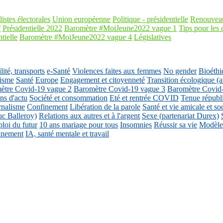
listes électorales
Union européenne
Politique - présidentielle
Renouveau
f
Présidentielle 2022
Baromètre #MoiJeune2022 vague 1
Tips pour les 
tielle
Baromètre #MoiJeune2022 vague 4
Législatives
ité, transports
e-Santé
Violences faites aux femmes
No gender
Bioéthi
isme
Santé
Europe
Engagement et citoyenneté
Transition écologique
ètre Covid-19 vague 2
Baromètre Covid-19 vague 3
Baromètre Covid
ons d'actu
Société et consommation
Eté et rentrée COVID
Tenue républ
rnalisme
Confinement
Libération de la parole
Santé et vie amicale et so
uc Balleroy)
Relations aux autres et à l'argent
Sexe (partenariat Durex)
loi du futur
10 ans mariage pour tous
Insomnies
Réussir sa vie
Modèles
nnement
IA, santé mentale et travail