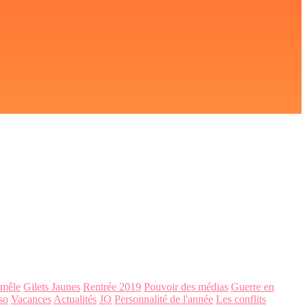
-mêle
Gilets Jaunes
Rentrée 2019
Pouvoir des médias
Guerre en
so
Vacances
Actualités
JO
Personnalité de l'année
Les conflits