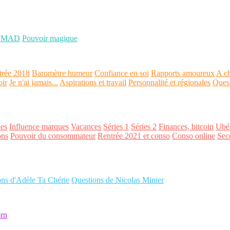
OMAD
Pouvoir magique
trée 2018
Baromètre humeur
Confiance en soi
Rapports amoureux
A ch
oir
Je n'ai jamais...
Aspirations et travail
Personnalité et régionales
Ques
es
Influence marques
Vacances
Séries 1
Séries 2
Finances, bitcoin
Ubér
ons
Pouvoir du consommateur
Rentrée 2021 et conso
Conso online
Sec
ons d'Adèle Ta Chérie
Questions de Nicolas Minier
rn