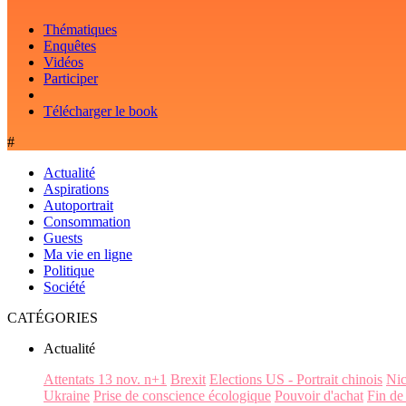
Thématiques
Enquêtes
Vidéos
Participer
Télécharger le book
#
Actualité
Aspirations
Autoportrait
Consommation
Guests
Ma vie en ligne
Politique
Société
CATÉGORIES
Actualité
Attentats 13 nov. n+1
Brexit
Elections US - Portrait chinois
Ni
Ukraine
Prise de conscience écologique
Pouvoir d'achat
Fin de