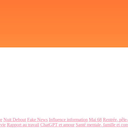
ce
Nuit Debout
Fake News
Influence information
Mai 68
Rentrée, pêle
 vie
Rapport au travail
ChatGPT et amour
Santé mentale, famille et con