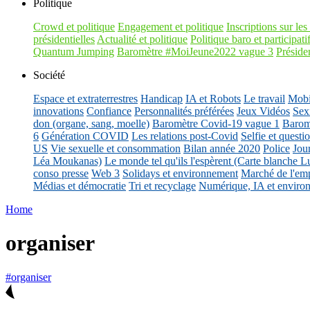
Politique
Crowd et politique
Engagement et politique
Inscriptions sur les 
présidentielles
Actualité et politique
Politique baro et participati
Quantum Jumping
Baromètre #MoiJeune2022 vague 3
Présiden
Société
Espace et extraterrestres
Handicap
IA et Robots
Le travail
Mobil
innovations
Confiance
Personnalités préférées
Jeux Vidéos
Sex
don (organe, sang, moelle)
Baromètre Covid-19 vague 1
Barom
6
Génération COVID
Les relations post-Covid
Selfie et questi
US
Vie sexuelle et consommation
Bilan année 2020
Police
Jou
Léa Moukanas)
Le monde tel qu'ils l'espèrent (Carte blanche L
conso presse
Web 3
Solidays et environnement
Marché de l'emp
Médias et démocratie
Tri et recyclage
Numérique, IA et enviro
Home
organiser
#organiser