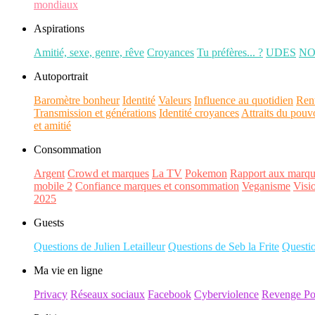
mondiaux
Aspirations
Amitié, sexe, genre, rêve
Croyances
Tu préfères... ?
UDES
N
Autoportrait
Baromètre bonheur
Identité
Valeurs
Influence au quotidien
Ren
Transmission et générations
Identité croyances
Attraits du pouv
et amitié
Consommation
Argent
Crowd et marques
La TV
Pokemon
Rapport aux marqu
mobile 2
Confiance marques et consommation
Veganisme
Visi
2025
Guests
Questions de Julien Letailleur
Questions de Seb la Frite
Questi
Ma vie en ligne
Privacy
Réseaux sociaux
Facebook
Cyberviolence
Revenge Po