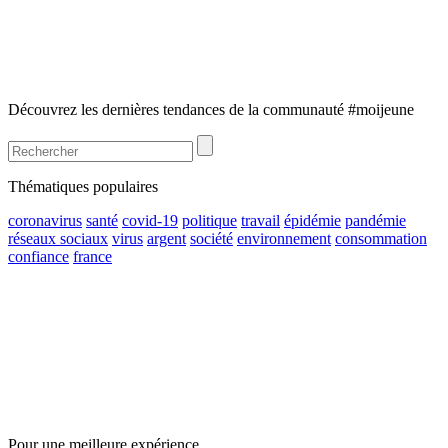
Découvrez les dernières tendances de la communauté #moijeune
Thématiques populaires
coronavirus
santé
covid-19
politique
travail
épidémie
pandémie
réseaux sociaux
virus
argent
société
environnement
consommation
confiance
france
Pour une meilleure expérience,