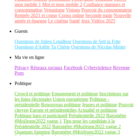
mon mobile 1
Moi et mon mobile 2
Confiance marques et
consommation
Veganisme
Visions
Pouvoir du consommateur
Rentrée 2021 et conso
Conso online
Seconde main
Nouvelle
année et épargne
Le cinéma
Santé
Jeux Vidéos 2025
Guests
Questions de Julien Letailleur
Questions de Seb la Frite
Questions d'Adèle Ta Chérie
Questions de Nicolas Minier
Ma vie en ligne
Privacy
Réseaux sociaux
Facebook
Cyberviolence
Revenge
Porn
Politique
Crowd et politique
Engagement et politique
Inscriptions sur
les listes électorales
Union européenne
Politique -
présidentielle
Renouveau politique
Jeunes et politique
Pouvoir
citoyen
Europe et présidentielles
Actualité et politique
Politique baro et participatif
Présidentielle 2022
Baromètre
#MoiJeune2022 vague 1
Tips pour les candidats à la
Présidentielle 2022
Baromètre #MoiJeune2022 vague 2
Quantum Jumping
Baromètre #MoiJeune2022 vague 3