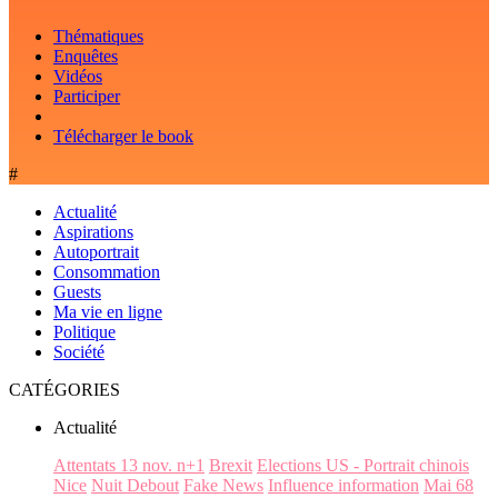
Thématiques
Enquêtes
Vidéos
Participer
Télécharger le book
#
Actualité
Aspirations
Autoportrait
Consommation
Guests
Ma vie en ligne
Politique
Société
CATÉGORIES
Actualité
Attentats 13 nov. n+1
Brexit
Elections US - Portrait chinois
Nice
Nuit Debout
Fake News
Influence information
Mai 68