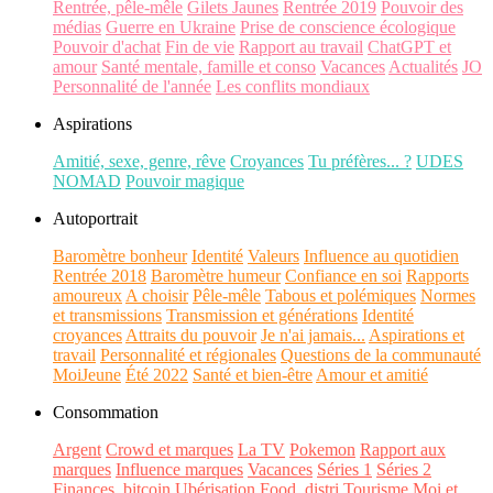
Rentrée, pêle-mêle
Gilets Jaunes
Rentrée 2019
Pouvoir des
médias
Guerre en Ukraine
Prise de conscience écologique
Pouvoir d'achat
Fin de vie
Rapport au travail
ChatGPT et
amour
Santé mentale, famille et conso
Vacances
Actualités
JO
Personnalité de l'année
Les conflits mondiaux
Aspirations
Amitié, sexe, genre, rêve
Croyances
Tu préfères... ?
UDES
NOMAD
Pouvoir magique
Autoportrait
Baromètre bonheur
Identité
Valeurs
Influence au quotidien
Rentrée 2018
Baromètre humeur
Confiance en soi
Rapports
amoureux
A choisir
Pêle-mêle
Tabous et polémiques
Normes
et transmissions
Transmission et générations
Identité
croyances
Attraits du pouvoir
Je n'ai jamais...
Aspirations et
travail
Personnalité et régionales
Questions de la communauté
MoiJeune
Été 2022
Santé et bien-être
Amour et amitié
Consommation
Argent
Crowd et marques
La TV
Pokemon
Rapport aux
marques
Influence marques
Vacances
Séries 1
Séries 2
Finances, bitcoin
Ubérisation
Food, distri
Tourisme
Moi et