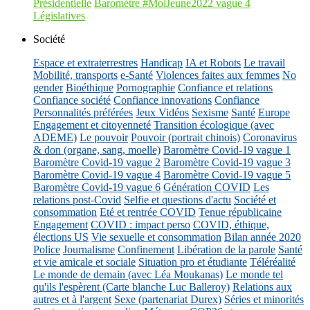
Présidentielle
Baromètre #MoiJeune2022 vague 4
Législatives
Société
Espace et extraterrestres
Handicap
IA et Robots
Le travail
Mobilité, transports
e-Santé
Violences faites aux femmes
No
gender
Bioéthique
Pornographie
Confiance et relations
Confiance société
Confiance innovations
Confiance
Personnalités préférées
Jeux Vidéos
Sexisme
Santé
Europe
Engagement et citoyenneté
Transition écologique (avec
ADEME)
Le pouvoir
Pouvoir (portrait chinois)
Coronavirus
& don (organe, sang, moelle)
Baromètre Covid-19 vague 1
Baromètre Covid-19 vague 2
Baromètre Covid-19 vague 3
Baromètre Covid-19 vague 4
Baromètre Covid-19 vague 5
Baromètre Covid-19 vague 6
Génération COVID
Les
relations post-Covid
Selfie et questions d'actu
Société et
consommation
Eté et rentrée COVID
Tenue républicaine
Engagement
COVID : impact perso
COVID, éthique,
élections US
Vie sexuelle et consommation
Bilan année 2020
Police
Journalisme
Confinement
Libération de la parole
Santé
et vie amicale et sociale
Situation pro et étudiante
Téléréalité
Le monde de demain (avec Léa Moukanas)
Le monde tel
qu'ils l'espèrent (Carte blanche Luc Balleroy)
Relations aux
autres et à l'argent
Sexe (partenariat Durex)
Séries et minorités