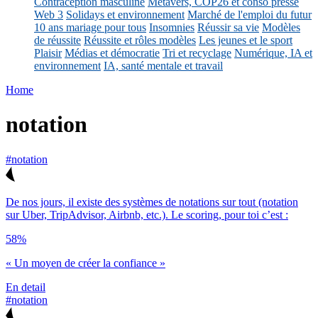
Contraception masculine
Métavers, COP26 et conso presse
Web 3
Solidays et environnement
Marché de l'emploi du futur
10 ans mariage pour tous
Insomnies
Réussir sa vie
Modèles
de réussite
Réussite et rôles modèles
Les jeunes et le sport
Plaisir
Médias et démocratie
Tri et recyclage
Numérique, IA et
environnement
IA, santé mentale et travail
Home
notation
#notation
De nos jours, il existe des systèmes de notations sur tout (notation
sur Uber, TripAdvisor, Airbnb, etc.). Le scoring, pour toi c’est :
58%
« Un moyen de créer la confiance »
En detail
#notation