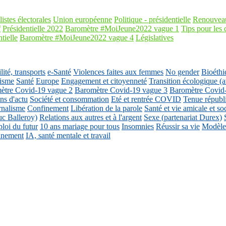
listes électorales
Union européenne
Politique - présidentielle
Renouveau
f
Présidentielle 2022
Baromètre #MoiJeune2022 vague 1
Tips pour les 
tielle
Baromètre #MoiJeune2022 vague 4
Législatives
ité, transports
e-Santé
Violences faites aux femmes
No gender
Bioéthi
isme
Santé
Europe
Engagement et citoyenneté
Transition écologique
ètre Covid-19 vague 2
Baromètre Covid-19 vague 3
Baromètre Covid
ons d'actu
Société et consommation
Eté et rentrée COVID
Tenue républ
rnalisme
Confinement
Libération de la parole
Santé et vie amicale et so
uc Balleroy)
Relations aux autres et à l'argent
Sexe (partenariat Durex)
loi du futur
10 ans mariage pour tous
Insomnies
Réussir sa vie
Modèles
nnement
IA, santé mentale et travail