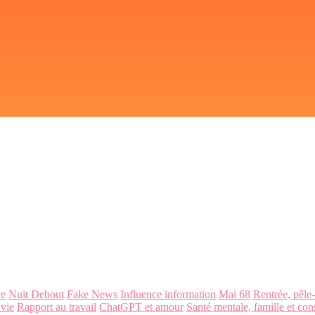
ce
Nuit Debout
Fake News
Influence information
Mai 68
Rentrée, pêle
 vie
Rapport au travail
ChatGPT et amour
Santé mentale, famille et con