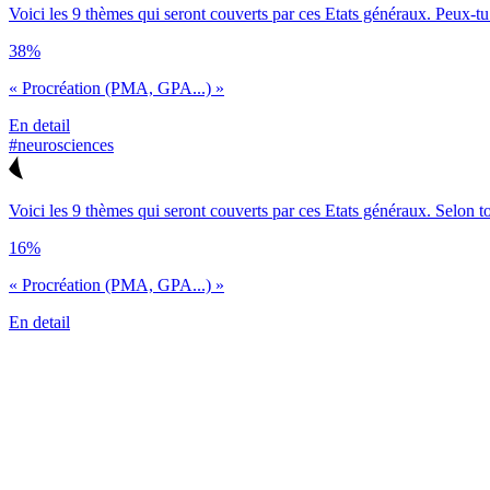
Voici les 9 thèmes qui seront couverts par ces Etats généraux. Peux-tu do
38%
« Procréation (PMA, GPA...) »
En detail
#neurosciences
Voici les 9 thèmes qui seront couverts par ces Etats généraux. Selon toi,
16%
« Procréation (PMA, GPA...) »
En detail