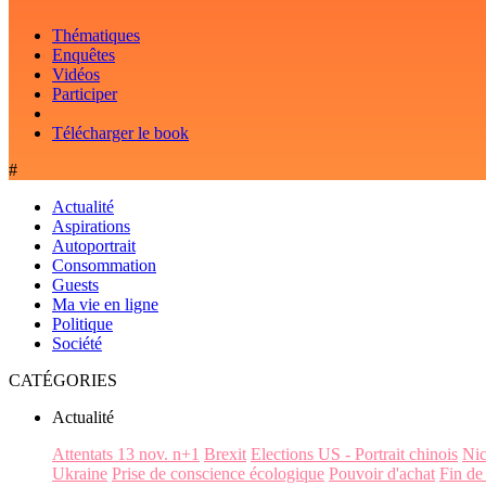
Thématiques
Enquêtes
Vidéos
Participer
Télécharger le book
#
Actualité
Aspirations
Autoportrait
Consommation
Guests
Ma vie en ligne
Politique
Société
CATÉGORIES
Actualité
Attentats 13 nov. n+1
Brexit
Elections US - Portrait chinois
Ni
Ukraine
Prise de conscience écologique
Pouvoir d'achat
Fin de