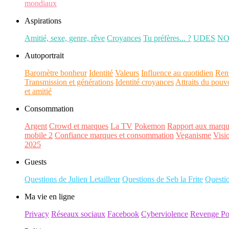
mondiaux
Aspirations
Amitié, sexe, genre, rêve
Croyances
Tu préfères... ?
UDES
N
Autoportrait
Baromètre bonheur
Identité
Valeurs
Influence au quotidien
Ren
Transmission et générations
Identité croyances
Attraits du pouv
et amitié
Consommation
Argent
Crowd et marques
La TV
Pokemon
Rapport aux marqu
mobile 2
Confiance marques et consommation
Veganisme
Visi
2025
Guests
Questions de Julien Letailleur
Questions de Seb la Frite
Questi
Ma vie en ligne
Privacy
Réseaux sociaux
Facebook
Cyberviolence
Revenge Po