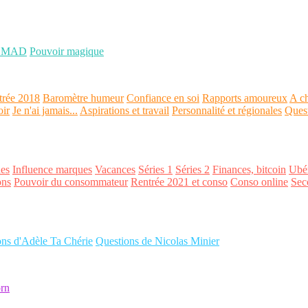
OMAD
Pouvoir magique
trée 2018
Baromètre humeur
Confiance en soi
Rapports amoureux
A ch
oir
Je n'ai jamais...
Aspirations et travail
Personnalité et régionales
Ques
es
Influence marques
Vacances
Séries 1
Séries 2
Finances, bitcoin
Ubér
ons
Pouvoir du consommateur
Rentrée 2021 et conso
Conso online
Sec
ons d'Adèle Ta Chérie
Questions de Nicolas Minier
rn