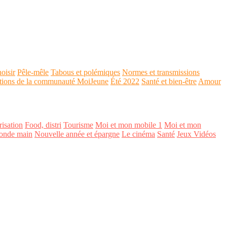
oisir
Pêle-mêle
Tabous et polémiques
Normes et transmissions
tions de la communauté MoiJeune
Été 2022
Santé et bien-être
Amour
isation
Food, distri
Tourisme
Moi et mon mobile 1
Moi et mon
onde main
Nouvelle année et épargne
Le cinéma
Santé
Jeux Vidéos