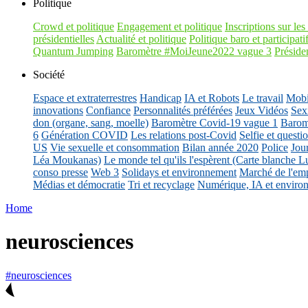
Politique
Crowd et politique
Engagement et politique
Inscriptions sur les 
présidentielles
Actualité et politique
Politique baro et participati
Quantum Jumping
Baromètre #MoiJeune2022 vague 3
Présiden
Société
Espace et extraterrestres
Handicap
IA et Robots
Le travail
Mobil
innovations
Confiance
Personnalités préférées
Jeux Vidéos
Sex
don (organe, sang, moelle)
Baromètre Covid-19 vague 1
Barom
6
Génération COVID
Les relations post-Covid
Selfie et questi
US
Vie sexuelle et consommation
Bilan année 2020
Police
Jou
Léa Moukanas)
Le monde tel qu'ils l'espèrent (Carte blanche L
conso presse
Web 3
Solidays et environnement
Marché de l'emp
Médias et démocratie
Tri et recyclage
Numérique, IA et enviro
Home
neurosciences
#neurosciences