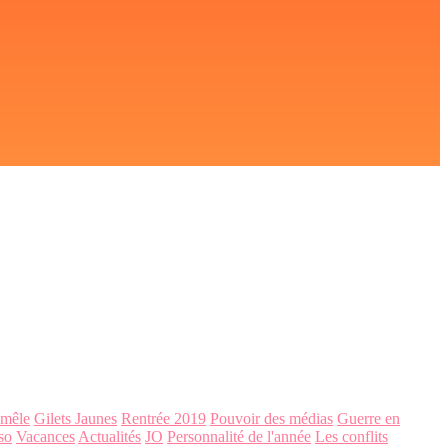
-mêle
Gilets Jaunes
Rentrée 2019
Pouvoir des médias
Guerre en
so
Vacances
Actualités
JO
Personnalité de l'année
Les conflits