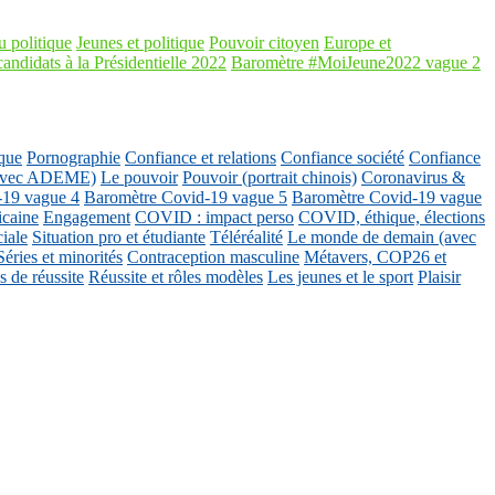
 politique
Jeunes et politique
Pouvoir citoyen
Europe et
candidats à la Présidentielle 2022
Baromètre #MoiJeune2022 vague 2
que
Pornographie
Confiance et relations
Confiance société
Confiance
 (avec ADEME)
Le pouvoir
Pouvoir (portrait chinois)
Coronavirus &
-19 vague 4
Baromètre Covid-19 vague 5
Baromètre Covid-19 vague
icaine
Engagement
COVID : impact perso
COVID, éthique, élections
ciale
Situation pro et étudiante
Téléréalité
Le monde de demain (avec
Séries et minorités
Contraception masculine
Métavers, COP26 et
 de réussite
Réussite et rôles modèles
Les jeunes et le sport
Plaisir