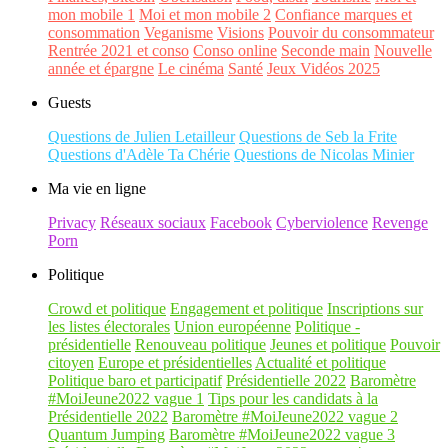
mon mobile 1
Moi et mon mobile 2
Confiance marques et
consommation
Veganisme
Visions
Pouvoir du consommateur
Rentrée 2021 et conso
Conso online
Seconde main
Nouvelle
année et épargne
Le cinéma
Santé
Jeux Vidéos 2025
Guests
Questions de Julien Letailleur
Questions de Seb la Frite
Questions d'Adèle Ta Chérie
Questions de Nicolas Minier
Ma vie en ligne
Privacy
Réseaux sociaux
Facebook
Cyberviolence
Revenge
Porn
Politique
Crowd et politique
Engagement et politique
Inscriptions sur
les listes électorales
Union européenne
Politique -
présidentielle
Renouveau politique
Jeunes et politique
Pouvoir
citoyen
Europe et présidentielles
Actualité et politique
Politique baro et participatif
Présidentielle 2022
Baromètre
#MoiJeune2022 vague 1
Tips pour les candidats à la
Présidentielle 2022
Baromètre #MoiJeune2022 vague 2
Quantum Jumping
Baromètre #MoiJeune2022 vague 3