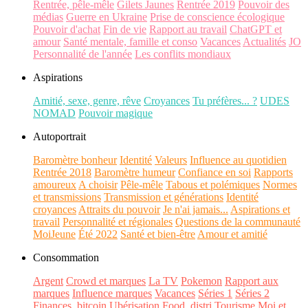
Rentrée, pêle-mêle
Gilets Jaunes
Rentrée 2019
Pouvoir des
médias
Guerre en Ukraine
Prise de conscience écologique
Pouvoir d'achat
Fin de vie
Rapport au travail
ChatGPT et
amour
Santé mentale, famille et conso
Vacances
Actualités
JO
Personnalité de l'année
Les conflits mondiaux
Aspirations
Amitié, sexe, genre, rêve
Croyances
Tu préfères... ?
UDES
NOMAD
Pouvoir magique
Autoportrait
Baromètre bonheur
Identité
Valeurs
Influence au quotidien
Rentrée 2018
Baromètre humeur
Confiance en soi
Rapports
amoureux
A choisir
Pêle-mêle
Tabous et polémiques
Normes
et transmissions
Transmission et générations
Identité
croyances
Attraits du pouvoir
Je n'ai jamais...
Aspirations et
travail
Personnalité et régionales
Questions de la communauté
MoiJeune
Été 2022
Santé et bien-être
Amour et amitié
Consommation
Argent
Crowd et marques
La TV
Pokemon
Rapport aux
marques
Influence marques
Vacances
Séries 1
Séries 2
Finances, bitcoin
Ubérisation
Food, distri
Tourisme
Moi et