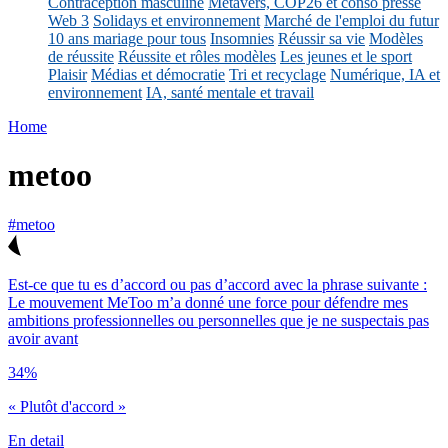
Contraception masculine
Métavers, COP26 et conso presse
Web 3
Solidays et environnement
Marché de l'emploi du futur
10 ans mariage pour tous
Insomnies
Réussir sa vie
Modèles
de réussite
Réussite et rôles modèles
Les jeunes et le sport
Plaisir
Médias et démocratie
Tri et recyclage
Numérique, IA et
environnement
IA, santé mentale et travail
Home
metoo
#metoo
Est-ce que tu es d’accord ou pas d’accord avec la phrase suivante :
Le mouvement MeToo m’a donné une force pour défendre mes
ambitions professionnelles ou personnelles que je ne suspectais pas
avoir avant
34%
« Plutôt d'accord »
En detail