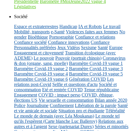
Présidentielle
Baromètre #MoiJeune2022 vague 4
Législatives
Société
Espace et extraterrestres
Handicap
IA et Robots
Le travail
Mobilité, transports
e-Santé
Violences faites aux femmes
No
gender
Bioéthique
Pornographie
Confiance et relations
Confiance société
Confiance innovations
Confiance
Personnalités préférées
Jeux Vidéos
Sexisme
Santé
Europe
Engagement et citoyenneté
Transition écologique (avec
ADEME)
Le pouvoir
Pouvoir (portrait chinois)
Coronavirus
& don (organe, sang, moelle)
Baromètre Covid-19 vague 1
Baromètre Covid-19 vague 2
Baromètre Covid-19 vague 3
Baromètre Covid-19 vague 4
Baromètre Covid-19 vague 5
Baromètre Covid-19 vague 6
Génération COVID
Les
relations post-Covid
Selfie et questions d'actu
Société et
consommation
Eté et rentrée COVID
Tenue républicaine
Engagement
COVID : impact perso
COVID, éthique,
élections US
Vie sexuelle et consommation
Bilan année 2020
Police
Journalisme
Confinement
Libération de la parole
Santé
et vie amicale et sociale
Situation pro et étudiante
Téléréalité
Le monde de demain (avec Léa Moukanas)
Le monde tel
qu'ils l'espèrent (Carte blanche Luc Balleroy)
Relations aux
autres et à l'argent
Sexe (partenariat Durex)
Séries et minorités