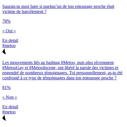
Saurais-tu quoi faire si quelqu’un de ton entourage proche était
victime de harcèlement ?
78%
« Oui »
En detail
#metoo
Les mouvements liés au hashtag #Metoo, puis plus récemment
#MetooGay et #MetooInceste, ont libéré la parole des victimes et
engendré de nombreux témoignages. Toi personnellement, as-tu été
confronté à ce type de témoignages dans ton entourage proche ?
81%
« Non »
En detail
#metoo