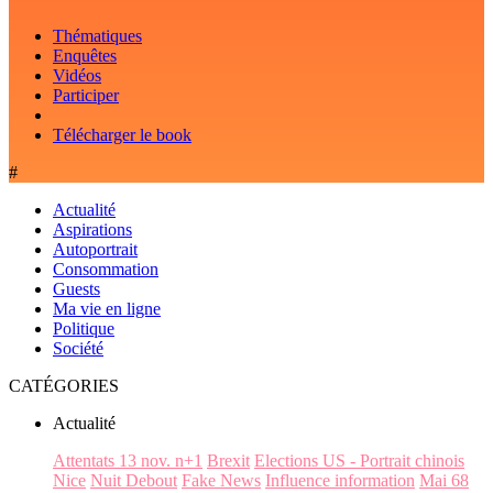
Thématiques
Enquêtes
Vidéos
Participer
Télécharger le book
#
Actualité
Aspirations
Autoportrait
Consommation
Guests
Ma vie en ligne
Politique
Société
CATÉGORIES
Actualité
Attentats 13 nov. n+1
Brexit
Elections US - Portrait chinois
Nice
Nuit Debout
Fake News
Influence information
Mai 68