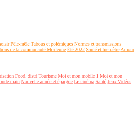
oisir
Pêle-mêle
Tabous et polémiques
Normes et transmissions
tions de la communauté MoiJeune
Été 2022
Santé et bien-être
Amour
isation
Food, distri
Tourisme
Moi et mon mobile 1
Moi et mon
onde main
Nouvelle année et épargne
Le cinéma
Santé
Jeux Vidéos