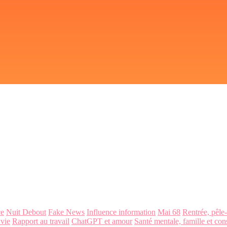
ce
Nuit Debout
Fake News
Influence information
Mai 68
Rentrée, pêle
 vie
Rapport au travail
ChatGPT et amour
Santé mentale, famille et con