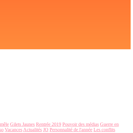
-mêle
Gilets Jaunes
Rentrée 2019
Pouvoir des médias
Guerre en
so
Vacances
Actualités
JO
Personnalité de l'année
Les conflits