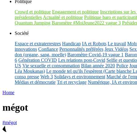
Politique
Crowd et politique
Engagement et politique
Inscriptions sur les 
présidentielles
Actualité et politique
Politique baro et participati
Quantum Jumping
Baromètre #MoiJeune2022 vague 3
Présiden
Société
Espace et extraterrestres
Handicap
IA et Robots
Le travail
Mobil
innovations
Confiance
Personnalités préférées
Jeux Vidéos
Sex
don (organe, sang, moelle)
Baromètre Covid-19 vague 1
Barom
6
Génération COVID
Les relations post-Covid
Selfie et questi
US
Vie sexuelle et consommation
Bilan année 2020
Police
Jou
Léa Moukanas)
Le monde tel qu'ils l'espèrent (Carte blanche L
conso presse
Web 3
Solidays et environnement
Marché de l'emp
Médias et démocratie
Tri et recyclage
Numérique, IA et enviro
Home
mégot
#mégot