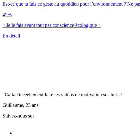
Est-ce que tu fais ce geste au quotidien pour l’environnement ? Ne pas
45%
« Je le fais avant tout par conscience écologique »
En detail
"Ca fait teeeellement fake les vidéos de motivation sur Insta !"
Guillaume, 23 ans
Suivez-nous sur