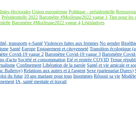
listes électorales
Union européenne
Politique - présidentielle
Renouveau
f
Présidentielle 2022
Baromètre #MoiJeune2022 vague 1
Tips pour les 
tielle
Baromètre #MoiJeune2022 vague 4
Législatives
ité, transports
e-Santé
Violences faites aux femmes
No gender
Bioéthi
isme
Santé
Europe
Engagement et citoyenneté
Transition écologique
ètre Covid-19 vague 2
Baromètre Covid-19 vague 3
Baromètre Covid
ons d'actu
Société et consommation
Eté et rentrée COVID
Tenue républ
rnalisme
Confinement
Libération de la parole
Santé et vie amicale et so
uc Balleroy)
Relations aux autres et à l'argent
Sexe (partenariat Durex)
loi du futur
10 ans mariage pour tous
Insomnies
Réussir sa vie
Modèles
nnement
IA, santé mentale et travail