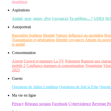
mondiaux
Aspirations
Amitié, sexe, genre, rêve
Croyances
Tu préfères... ?
UDES
N
Autoportrait
Baromètre bonheur
Identité
Valeurs
Influence au quotidien
Ren
Transmission et générations
Identité croyances
Attraits du pouv
et amitié
Consommation
Argent
Crowd et marques
La TV
Pokemon
Rapport aux marqu
mobile 2
Confiance marques et consommation
Veganisme
Visi
2025
Guests
Questions de Julien Letailleur
Questions de Seb la Frite
Questi
Ma vie en ligne
Privacy
Réseaux sociaux
Facebook
Cyberviolence
Revenge Po