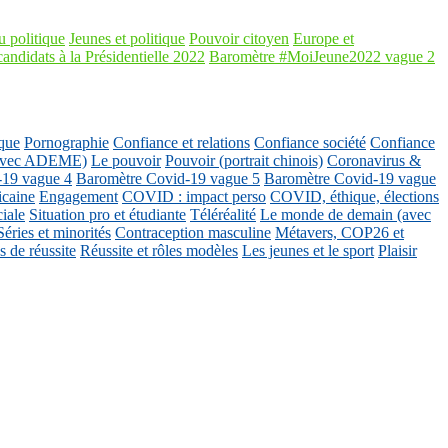
 politique
Jeunes et politique
Pouvoir citoyen
Europe et
candidats à la Présidentielle 2022
Baromètre #MoiJeune2022 vague 2
que
Pornographie
Confiance et relations
Confiance société
Confiance
 (avec ADEME)
Le pouvoir
Pouvoir (portrait chinois)
Coronavirus &
-19 vague 4
Baromètre Covid-19 vague 5
Baromètre Covid-19 vague
icaine
Engagement
COVID : impact perso
COVID, éthique, élections
ciale
Situation pro et étudiante
Téléréalité
Le monde de demain (avec
Séries et minorités
Contraception masculine
Métavers, COP26 et
 de réussite
Réussite et rôles modèles
Les jeunes et le sport
Plaisir