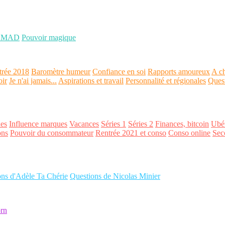
OMAD
Pouvoir magique
trée 2018
Baromètre humeur
Confiance en soi
Rapports amoureux
A ch
oir
Je n'ai jamais...
Aspirations et travail
Personnalité et régionales
Ques
es
Influence marques
Vacances
Séries 1
Séries 2
Finances, bitcoin
Ubér
ons
Pouvoir du consommateur
Rentrée 2021 et conso
Conso online
Sec
ons d'Adèle Ta Chérie
Questions de Nicolas Minier
rn