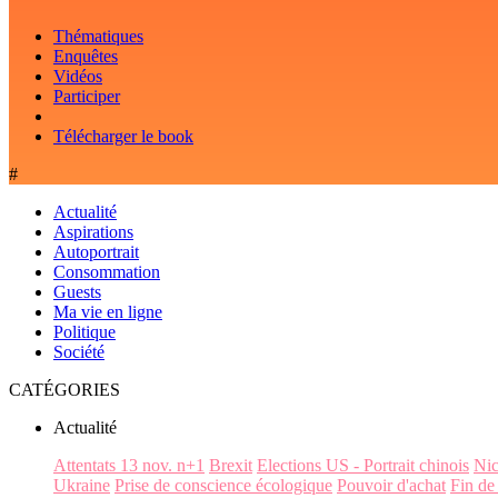
Thématiques
Enquêtes
Vidéos
Participer
Télécharger le book
#
Actualité
Aspirations
Autoportrait
Consommation
Guests
Ma vie en ligne
Politique
Société
CATÉGORIES
Actualité
Attentats 13 nov. n+1
Brexit
Elections US - Portrait chinois
Ni
Ukraine
Prise de conscience écologique
Pouvoir d'achat
Fin de