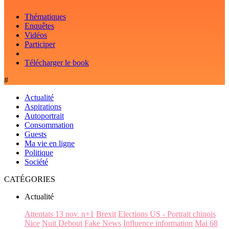
Thématiques
Enquêtes
Vidéos
Participer
Télécharger le book
#
Actualité
Aspirations
Autoportrait
Consommation
Guests
Ma vie en ligne
Politique
Société
CATÉGORIES
Actualité
Attentats 13 nov. n+1
Brexit
Elections US - Portrait chinois
Nice
Nuit Debout
Fake News
Influence information
Mai 68