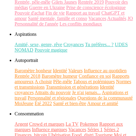
Rentrée, pêle-mêle
Gilets Jaunes
Rentrée 2019
Pouvoir des
médias
Guerre en Ukraine
Prise de conscience écologique
Pouvoir d'achat
Fin de vie
Rapport au travail
ChatGPT et
amour
Santé mentale, famille et conso
Vacances
Actualités
JO
Personnalité de l'année
Les conflits mondiaux
Aspirations
Amitié, sexe, genre, rêve
Croyances
Tu préfères... ?
UDES
NOMAD
Pouvoir magique
Autoportrait
Baromètre bonheur
Identité
Valeurs
Influence au quotidien
Rentrée 2018
Baromètre humeur
Confiance en soi
Rapports
amoureux
A choisir
Pêle-mêle
Tabous et polémiques
Normes
et transmissions
Transmission et générations
Identité
croyances
Attraits du pouvoir
Je n'ai jamais...
Aspirations et
travail
Personnalité et régionales
Questions de la communauté
MoiJeune
Été 2022
Santé et bien-être
Amour et amitié
Consommation
Argent
Crowd et marques
La TV
Pokemon
Rapport aux
marques
Influence marques
Vacances
Séries 1
Séries 2
Finances, bitcoin
Ubérisation
Food, distri
Tourisme
Moi et