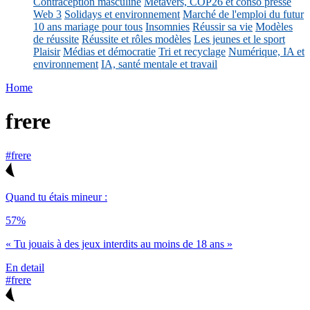
Contraception masculine
Métavers, COP26 et conso presse
Web 3
Solidays et environnement
Marché de l'emploi du futur
10 ans mariage pour tous
Insomnies
Réussir sa vie
Modèles
de réussite
Réussite et rôles modèles
Les jeunes et le sport
Plaisir
Médias et démocratie
Tri et recyclage
Numérique, IA et
environnement
IA, santé mentale et travail
Home
frere
#frere
Quand tu étais mineur :
57%
« Tu jouais à des jeux interdits au moins de 18 ans »
En detail
#frere