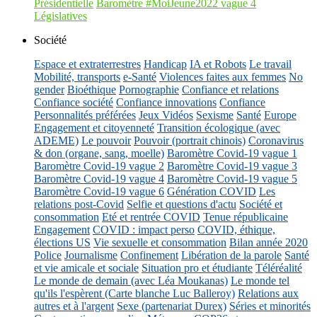
Présidentielle
Baromètre #MoiJeune2022 vague 4
Législatives
Société
Espace et extraterrestres
Handicap
IA et Robots
Le travail
Mobilité, transports
e-Santé
Violences faites aux femmes
No
gender
Bioéthique
Pornographie
Confiance et relations
Confiance société
Confiance innovations
Confiance
Personnalités préférées
Jeux Vidéos
Sexisme
Santé
Europe
Engagement et citoyenneté
Transition écologique (avec
ADEME)
Le pouvoir
Pouvoir (portrait chinois)
Coronavirus
& don (organe, sang, moelle)
Baromètre Covid-19 vague 1
Baromètre Covid-19 vague 2
Baromètre Covid-19 vague 3
Baromètre Covid-19 vague 4
Baromètre Covid-19 vague 5
Baromètre Covid-19 vague 6
Génération COVID
Les
relations post-Covid
Selfie et questions d'actu
Société et
consommation
Eté et rentrée COVID
Tenue républicaine
Engagement
COVID : impact perso
COVID, éthique,
élections US
Vie sexuelle et consommation
Bilan année 2020
Police
Journalisme
Confinement
Libération de la parole
Santé
et vie amicale et sociale
Situation pro et étudiante
Téléréalité
Le monde de demain (avec Léa Moukanas)
Le monde tel
qu'ils l'espèrent (Carte blanche Luc Balleroy)
Relations aux
autres et à l'argent
Sexe (partenariat Durex)
Séries et minorités