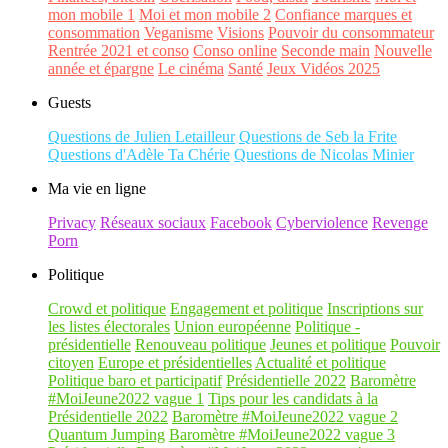
mon mobile 1
Moi et mon mobile 2
Confiance marques et
consommation
Veganisme
Visions
Pouvoir du consommateur
Rentrée 2021 et conso
Conso online
Seconde main
Nouvelle
année et épargne
Le cinéma
Santé
Jeux Vidéos 2025
Guests
Questions de Julien Letailleur
Questions de Seb la Frite
Questions d'Adèle Ta Chérie
Questions de Nicolas Minier
Ma vie en ligne
Privacy
Réseaux sociaux
Facebook
Cyberviolence
Revenge
Porn
Politique
Crowd et politique
Engagement et politique
Inscriptions sur
les listes électorales
Union européenne
Politique -
présidentielle
Renouveau politique
Jeunes et politique
Pouvoir
citoyen
Europe et présidentielles
Actualité et politique
Politique baro et participatif
Présidentielle 2022
Baromètre
#MoiJeune2022 vague 1
Tips pour les candidats à la
Présidentielle 2022
Baromètre #MoiJeune2022 vague 2
Quantum Jumping
Baromètre #MoiJeune2022 vague 3