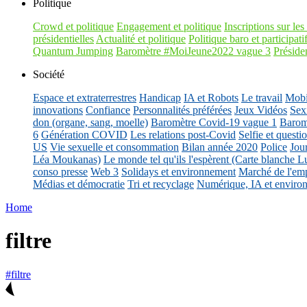
Politique
Crowd et politique
Engagement et politique
Inscriptions sur les 
présidentielles
Actualité et politique
Politique baro et participati
Quantum Jumping
Baromètre #MoiJeune2022 vague 3
Présiden
Société
Espace et extraterrestres
Handicap
IA et Robots
Le travail
Mobil
innovations
Confiance
Personnalités préférées
Jeux Vidéos
Sex
don (organe, sang, moelle)
Baromètre Covid-19 vague 1
Barom
6
Génération COVID
Les relations post-Covid
Selfie et questi
US
Vie sexuelle et consommation
Bilan année 2020
Police
Jou
Léa Moukanas)
Le monde tel qu'ils l'espèrent (Carte blanche L
conso presse
Web 3
Solidays et environnement
Marché de l'emp
Médias et démocratie
Tri et recyclage
Numérique, IA et enviro
Home
filtre
#filtre