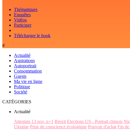
Thématiques
Enquêtes
Vidéos
Participer
Télécharger le book
#
Actualité
Aspirations
Autoportrait
Consommation
Guests
Ma vie en ligne
Politique
Société
CATÉGORIES
Actualité
Attentats 13 nov. n+1
Brexit
Elections US - Portrait chinois
Ni
Ukraine
Prise de conscience écologique
Pouvoir d'achat
Fin de