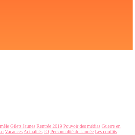
-mêle
Gilets Jaunes
Rentrée 2019
Pouvoir des médias
Guerre en
so
Vacances
Actualités
JO
Personnalité de l'année
Les conflits