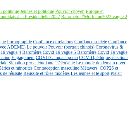
 politique
Jeunes et politique
Pouvoir citoyen
Europe et
candidats à la Présidentielle 2022
Baromètre #MoiJeune2022 vague 2
que
Pornographie
Confiance et relations
Confiance société
Confiance
 (avec ADEME)
Le pouvoir
Pouvoir (portrait chinois)
Coronavirus &
-19 vague 4
Baromètre Covid-19 vague 5
Baromètre Covid-19 vague
icaine
Engagement
COVID : impact perso
COVID, éthique, élections
ciale
Situation pro et étudiante
Téléréalité
Le monde de demain (avec
Séries et minorités
Contraception masculine
Métavers, COP26 et
 de réussite
Réussite et rôles modèles
Les jeunes et le sport
Plaisir