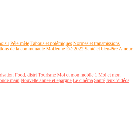
oisir
Pêle-mêle
Tabous et polémiques
Normes et transmissions
tions de la communauté MoiJeune
Été 2022
Santé et bien-être
Amour
isation
Food, distri
Tourisme
Moi et mon mobile 1
Moi et mon
onde main
Nouvelle année et épargne
Le cinéma
Santé
Jeux Vidéos