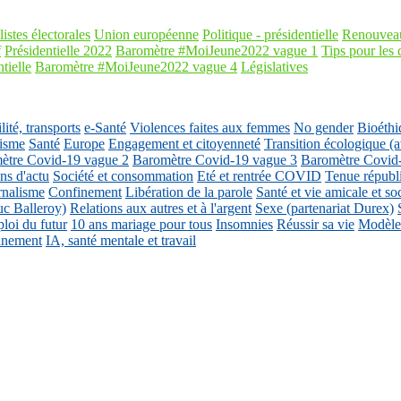
listes électorales
Union européenne
Politique - présidentielle
Renouveau
f
Présidentielle 2022
Baromètre #MoiJeune2022 vague 1
Tips pour les 
tielle
Baromètre #MoiJeune2022 vague 4
Législatives
ité, transports
e-Santé
Violences faites aux femmes
No gender
Bioéthi
isme
Santé
Europe
Engagement et citoyenneté
Transition écologique
ètre Covid-19 vague 2
Baromètre Covid-19 vague 3
Baromètre Covid
ons d'actu
Société et consommation
Eté et rentrée COVID
Tenue républ
rnalisme
Confinement
Libération de la parole
Santé et vie amicale et so
uc Balleroy)
Relations aux autres et à l'argent
Sexe (partenariat Durex)
loi du futur
10 ans mariage pour tous
Insomnies
Réussir sa vie
Modèles
nnement
IA, santé mentale et travail