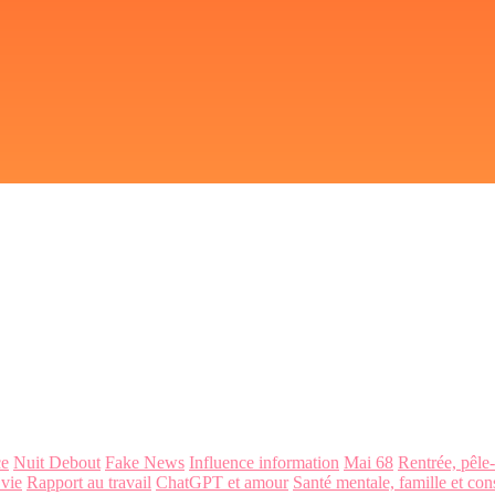
ce
Nuit Debout
Fake News
Influence information
Mai 68
Rentrée, pêle
 vie
Rapport au travail
ChatGPT et amour
Santé mentale, famille et con