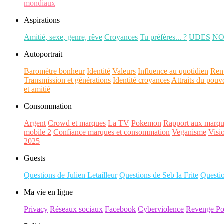
mondiaux
Aspirations
Amitié, sexe, genre, rêve
Croyances
Tu préfères... ?
UDES
N
Autoportrait
Baromètre bonheur
Identité
Valeurs
Influence au quotidien
Ren
Transmission et générations
Identité croyances
Attraits du pouv
et amitié
Consommation
Argent
Crowd et marques
La TV
Pokemon
Rapport aux marqu
mobile 2
Confiance marques et consommation
Veganisme
Visi
2025
Guests
Questions de Julien Letailleur
Questions de Seb la Frite
Questi
Ma vie en ligne
Privacy
Réseaux sociaux
Facebook
Cyberviolence
Revenge Po