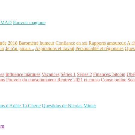
OMAD
Pouvoir magique
trée 2018
Baromètre humeur
Confiance en soi
Rapports amoureux
A ch
oir
Je n'ai jamais...
Aspirations et travail
Personnalité et régionales
Ques
es
Influence marques
Vacances
Séries 1
Séries 2
Finances, bitcoin
Ubér
ons
Pouvoir du consommateur
Rentrée 2021 et conso
Conso online
Sec
ons d'Adèle Ta Chérie
Questions de Nicolas Minier
rn