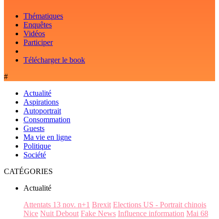
Thématiques
Enquêtes
Vidéos
Participer
Télécharger le book
#
Actualité
Aspirations
Autoportrait
Consommation
Guests
Ma vie en ligne
Politique
Société
CATÉGORIES
Actualité
Attentats 13 nov. n+1
Brexit
Elections US - Portrait chinois
Nice
Nuit Debout
Fake News
Influence information
Mai 68