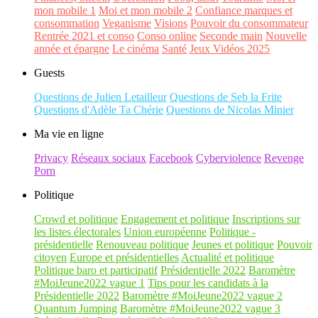
mon mobile 1
Moi et mon mobile 2
Confiance marques et
consommation
Veganisme
Visions
Pouvoir du consommateur
Rentrée 2021 et conso
Conso online
Seconde main
Nouvelle
année et épargne
Le cinéma
Santé
Jeux Vidéos 2025
Guests
Questions de Julien Letailleur
Questions de Seb la Frite
Questions d'Adèle Ta Chérie
Questions de Nicolas Minier
Ma vie en ligne
Privacy
Réseaux sociaux
Facebook
Cyberviolence
Revenge
Porn
Politique
Crowd et politique
Engagement et politique
Inscriptions sur
les listes électorales
Union européenne
Politique -
présidentielle
Renouveau politique
Jeunes et politique
Pouvoir
citoyen
Europe et présidentielles
Actualité et politique
Politique baro et participatif
Présidentielle 2022
Baromètre
#MoiJeune2022 vague 1
Tips pour les candidats à la
Présidentielle 2022
Baromètre #MoiJeune2022 vague 2
Quantum Jumping
Baromètre #MoiJeune2022 vague 3