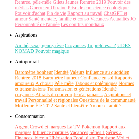
Rentrée, pêle-mêle
Gilets Jaunes
Rentrée 2019
Pouvoir des
médias
Guerre en Ukraine
Prise de conscience écologique
Pouvoir d'achat
Fin de vie
Rapport au travail
ChatGPT et
amour
Santé mentale, famille et conso
Vacances
Actualités
JO
Personnalité de l'année
Les conflits mondiaux
Aspirations
Amitié, sexe, genre, rêve
Croyances
Tu préfères... ?
UDES
NOMAD
Pouvoir magique
Autoportrait
Baromètre bonheur
Identité
Valeurs
Influence au quotidien
Rentrée 2018
Baromètre humeur
Confiance en soi
Rapports
amoureux
A choisir
Pêle-mêle
Tabous et polémiques
Normes
et transmissions
Transmission et générations
Identité
croyances
Attraits du pouvoir
Je n'ai jamais...
Aspirations et
travail
Personnalité et régionales
Questions de la communauté
MoiJeune
Été 2022
Santé et bien-être
Amour et amitié
Consommation
Argent
Crowd et marques
La TV
Pokemon
Rapport aux
marques
Influence marques
Vacances
Séries 1
Séries 2
Finances, bitcoin
Ubérisation
Food, distri
Tourisme
Moi et