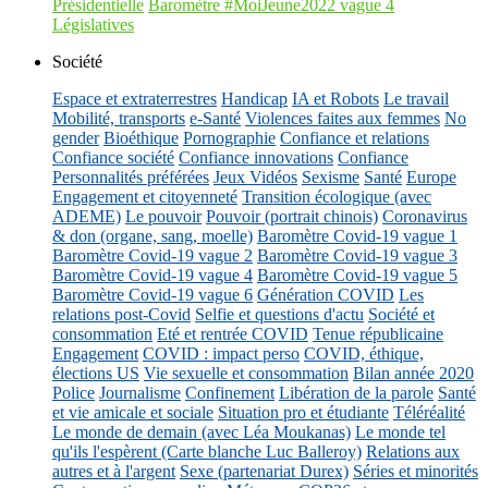
Présidentielle
Baromètre #MoiJeune2022 vague 4
Législatives
Société
Espace et extraterrestres
Handicap
IA et Robots
Le travail
Mobilité, transports
e-Santé
Violences faites aux femmes
No
gender
Bioéthique
Pornographie
Confiance et relations
Confiance société
Confiance innovations
Confiance
Personnalités préférées
Jeux Vidéos
Sexisme
Santé
Europe
Engagement et citoyenneté
Transition écologique (avec
ADEME)
Le pouvoir
Pouvoir (portrait chinois)
Coronavirus
& don (organe, sang, moelle)
Baromètre Covid-19 vague 1
Baromètre Covid-19 vague 2
Baromètre Covid-19 vague 3
Baromètre Covid-19 vague 4
Baromètre Covid-19 vague 5
Baromètre Covid-19 vague 6
Génération COVID
Les
relations post-Covid
Selfie et questions d'actu
Société et
consommation
Eté et rentrée COVID
Tenue républicaine
Engagement
COVID : impact perso
COVID, éthique,
élections US
Vie sexuelle et consommation
Bilan année 2020
Police
Journalisme
Confinement
Libération de la parole
Santé
et vie amicale et sociale
Situation pro et étudiante
Téléréalité
Le monde de demain (avec Léa Moukanas)
Le monde tel
qu'ils l'espèrent (Carte blanche Luc Balleroy)
Relations aux
autres et à l'argent
Sexe (partenariat Durex)
Séries et minorités