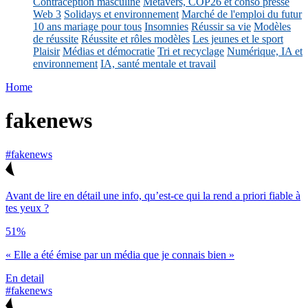
Contraception masculine
Métavers, COP26 et conso presse
Web 3
Solidays et environnement
Marché de l'emploi du futur
10 ans mariage pour tous
Insomnies
Réussir sa vie
Modèles
de réussite
Réussite et rôles modèles
Les jeunes et le sport
Plaisir
Médias et démocratie
Tri et recyclage
Numérique, IA et
environnement
IA, santé mentale et travail
Home
fakenews
#fakenews
Avant de lire en détail une info, qu’est-ce qui la rend a priori fiable à
tes yeux ?
51%
« Elle a été émise par un média que je connais bien »
En detail
#fakenews