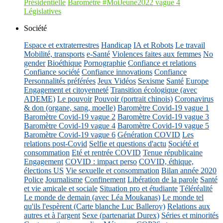
Présidentielle
Baromètre #MoiJeune2022 vague 4
Législatives
Société
Espace et extraterrestres
Handicap
IA et Robots
Le travail
Mobilité, transports
e-Santé
Violences faites aux femmes
No
gender
Bioéthique
Pornographie
Confiance et relations
Confiance société
Confiance innovations
Confiance
Personnalités préférées
Jeux Vidéos
Sexisme
Santé
Europe
Engagement et citoyenneté
Transition écologique (avec
ADEME)
Le pouvoir
Pouvoir (portrait chinois)
Coronavirus
& don (organe, sang, moelle)
Baromètre Covid-19 vague 1
Baromètre Covid-19 vague 2
Baromètre Covid-19 vague 3
Baromètre Covid-19 vague 4
Baromètre Covid-19 vague 5
Baromètre Covid-19 vague 6
Génération COVID
Les
relations post-Covid
Selfie et questions d'actu
Société et
consommation
Eté et rentrée COVID
Tenue républicaine
Engagement
COVID : impact perso
COVID, éthique,
élections US
Vie sexuelle et consommation
Bilan année 2020
Police
Journalisme
Confinement
Libération de la parole
Santé
et vie amicale et sociale
Situation pro et étudiante
Téléréalité
Le monde de demain (avec Léa Moukanas)
Le monde tel
qu'ils l'espèrent (Carte blanche Luc Balleroy)
Relations aux
autres et à l'argent
Sexe (partenariat Durex)
Séries et minorités