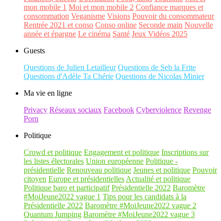
mon mobile 1
Moi et mon mobile 2
Confiance marques et
consommation
Veganisme
Visions
Pouvoir du consommateur
Rentrée 2021 et conso
Conso online
Seconde main
Nouvelle
année et épargne
Le cinéma
Santé
Jeux Vidéos 2025
Guests
Questions de Julien Letailleur
Questions de Seb la Frite
Questions d'Adèle Ta Chérie
Questions de Nicolas Minier
Ma vie en ligne
Privacy
Réseaux sociaux
Facebook
Cyberviolence
Revenge
Porn
Politique
Crowd et politique
Engagement et politique
Inscriptions sur
les listes électorales
Union européenne
Politique -
présidentielle
Renouveau politique
Jeunes et politique
Pouvoir
citoyen
Europe et présidentielles
Actualité et politique
Politique baro et participatif
Présidentielle 2022
Baromètre
#MoiJeune2022 vague 1
Tips pour les candidats à la
Présidentielle 2022
Baromètre #MoiJeune2022 vague 2
Quantum Jumping
Baromètre #MoiJeune2022 vague 3