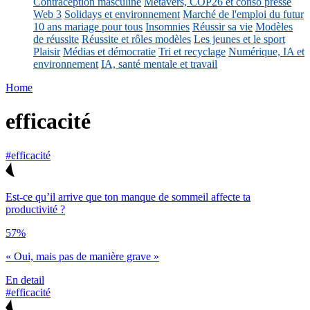
Contraception masculine
Métavers, COP26 et conso presse
Web 3
Solidays et environnement
Marché de l'emploi du futur
10 ans mariage pour tous
Insomnies
Réussir sa vie
Modèles
de réussite
Réussite et rôles modèles
Les jeunes et le sport
Plaisir
Médias et démocratie
Tri et recyclage
Numérique, IA et
environnement
IA, santé mentale et travail
Home
efficacité
#efficacité
Est-ce qu’il arrive que ton manque de sommeil affecte ta
productivité ?
57%
« Oui, mais pas de manière grave »
En detail
#efficacité