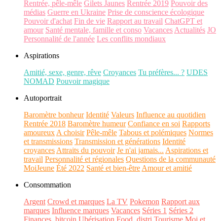
Rentrée, pêle-mêle
Gilets Jaunes
Rentrée 2019
Pouvoir des
médias
Guerre en Ukraine
Prise de conscience écologique
Pouvoir d'achat
Fin de vie
Rapport au travail
ChatGPT et
amour
Santé mentale, famille et conso
Vacances
Actualités
JO
Personnalité de l'année
Les conflits mondiaux
Aspirations
Amitié, sexe, genre, rêve
Croyances
Tu préfères... ?
UDES
NOMAD
Pouvoir magique
Autoportrait
Baromètre bonheur
Identité
Valeurs
Influence au quotidien
Rentrée 2018
Baromètre humeur
Confiance en soi
Rapports
amoureux
A choisir
Pêle-mêle
Tabous et polémiques
Normes
et transmissions
Transmission et générations
Identité
croyances
Attraits du pouvoir
Je n'ai jamais...
Aspirations et
travail
Personnalité et régionales
Questions de la communauté
MoiJeune
Été 2022
Santé et bien-être
Amour et amitié
Consommation
Argent
Crowd et marques
La TV
Pokemon
Rapport aux
marques
Influence marques
Vacances
Séries 1
Séries 2
Finances, bitcoin
Ubérisation
Food, distri
Tourisme
Moi et