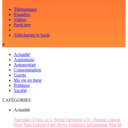
Thématiques
Enquêtes
Vidéos
Participer
Télécharger le book
#
Actualité
Aspirations
Autoportrait
Consommation
Guests
Ma vie en ligne
Politique
Société
CATÉGORIES
Actualité
Attentats 13 nov. n+1
Brexit
Elections US - Portrait chinois
Nice
Nuit Debout
Fake News
Influence information
Mai 68