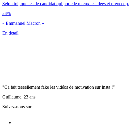
Selon toi, quel est le candidat qui porte le mieux les idées et préoccup
24%
« Emmanuel Macron »
En detail
"Ca fait teeeellement fake les vidéos de motivation sur Insta !"
Guillaume, 23 ans
Suivez-nous sur