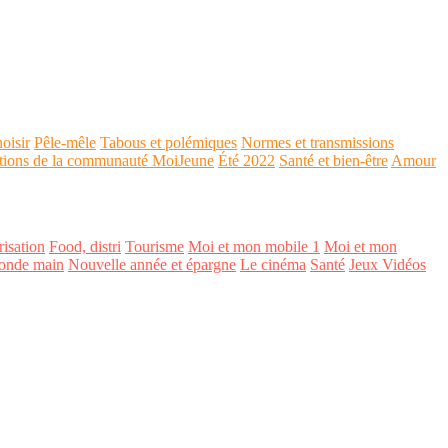
oisir
Pêle-mêle
Tabous et polémiques
Normes et transmissions
tions de la communauté MoiJeune
Été 2022
Santé et bien-être
Amour
isation
Food, distri
Tourisme
Moi et mon mobile 1
Moi et mon
onde main
Nouvelle année et épargne
Le cinéma
Santé
Jeux Vidéos