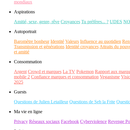
mondiaux
Aspirations
Amitié, sexe, genre, rêve
Croyances
Tu préfères... ?
UDES
N
Autoportrait
Baromètre bonheur
Identité
Valeurs
Influence au quotidien
Ren
Transmission et générations
Identité croyances
Attraits du pouv
et amitié
Consommation
Argent
Crowd et marques
La TV
Pokemon
Rapport aux marqu
mobile 2
Confiance marques et consommation
Veganisme
Visi
2025
Guests
Questions de Julien Letailleur
Questions de Seb la Frite
Questi
Ma vie en ligne
Privacy
Réseaux sociaux
Facebook
Cyberviolence
Revenge Po