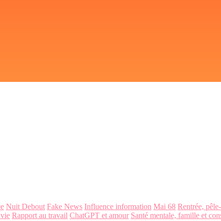
ce
Nuit Debout
Fake News
Influence information
Mai 68
Rentrée, pêle
 vie
Rapport au travail
ChatGPT et amour
Santé mentale, famille et con