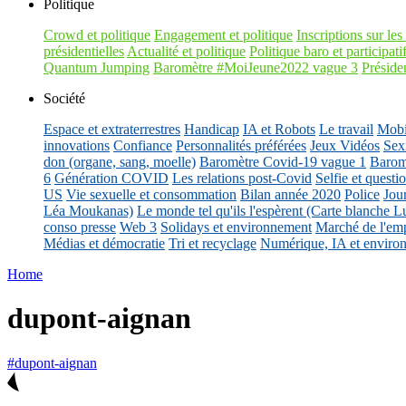
Politique
Crowd et politique
Engagement et politique
Inscriptions sur les 
présidentielles
Actualité et politique
Politique baro et participati
Quantum Jumping
Baromètre #MoiJeune2022 vague 3
Présiden
Société
Espace et extraterrestres
Handicap
IA et Robots
Le travail
Mobil
innovations
Confiance
Personnalités préférées
Jeux Vidéos
Sex
don (organe, sang, moelle)
Baromètre Covid-19 vague 1
Barom
6
Génération COVID
Les relations post-Covid
Selfie et questi
US
Vie sexuelle et consommation
Bilan année 2020
Police
Jou
Léa Moukanas)
Le monde tel qu'ils l'espèrent (Carte blanche L
conso presse
Web 3
Solidays et environnement
Marché de l'emp
Médias et démocratie
Tri et recyclage
Numérique, IA et enviro
Home
dupont-aignan
#dupont-aignan