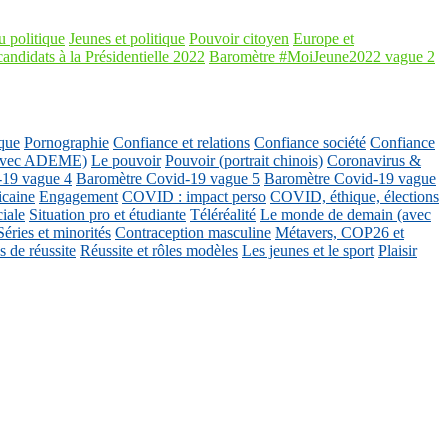
 politique
Jeunes et politique
Pouvoir citoyen
Europe et
candidats à la Présidentielle 2022
Baromètre #MoiJeune2022 vague 2
que
Pornographie
Confiance et relations
Confiance société
Confiance
 (avec ADEME)
Le pouvoir
Pouvoir (portrait chinois)
Coronavirus &
-19 vague 4
Baromètre Covid-19 vague 5
Baromètre Covid-19 vague
icaine
Engagement
COVID : impact perso
COVID, éthique, élections
ciale
Situation pro et étudiante
Téléréalité
Le monde de demain (avec
Séries et minorités
Contraception masculine
Métavers, COP26 et
 de réussite
Réussite et rôles modèles
Les jeunes et le sport
Plaisir