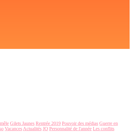
-mêle
Gilets Jaunes
Rentrée 2019
Pouvoir des médias
Guerre en
so
Vacances
Actualités
JO
Personnalité de l'année
Les conflits