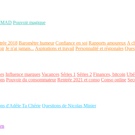
OMAD
Pouvoir magique
trée 2018
Baromètre humeur
Confiance en soi
Rapports amoureux
A ch
oir
Je n'ai jamais...
Aspirations et travail
Personnalité et régionales
Ques
es
Influence marques
Vacances
Séries 1
Séries 2
Finances, bitcoin
Ubér
ons
Pouvoir du consommateur
Rentrée 2021 et conso
Conso online
Sec
ons d'Adèle Ta Chérie
Questions de Nicolas Minier
rn