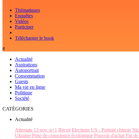
Thématiques
Enquêtes
Vidéos
Participer
Télécharger le book
#
Actualité
Aspirations
Autoportrait
Consommation
Guests
Ma vie en ligne
Politique
Société
CATÉGORIES
Actualité
Attentats 13 nov. n+1
Brexit
Elections US - Portrait chinois
Ni
Ukraine
Prise de conscience écologique
Pouvoir d'achat
Fin de