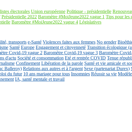
listes électorales
Union européenne
Politique - présidentielle
Renouveau
f
Présidentielle 2022
Baromètre #MoiJeune2022 vague 1
Tips pour les 
tielle
Baromètre #MoiJeune2022 vague 4
Législatives
ité, transports
e-Santé
Violences faites aux femmes
No gender
Bioéthi
isme
Santé
Europe
Engagement et citoyenneté
Transition écologique
ètre Covid-19 vague 2
Baromètre Covid-19 vague 3
Baromètre Covid
ons d'actu
Société et consommation
Eté et rentrée COVID
Tenue républ
rnalisme
Confinement
Libération de la parole
Santé et vie amicale et so
uc Balleroy)
Relations aux autres et à l'argent
Sexe (partenariat Durex)
loi du futur
10 ans mariage pour tous
Insomnies
Réussir sa vie
Modèles
nnement
IA, santé mentale et travail