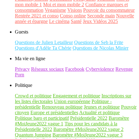
mon mobile 1
Moi et mon mobile 2
Confiance marques et
consommation
Veganisme
Visions
Pouvoir du consommateur
Rentrée 2021 et conso
Conso online
Seconde main
Nouvelle
année et épargne
Le cinéma
Santé
Jeux Vidéos 2025
Guests
Questions de Julien Letailleur
Questions de Seb la Frite
Questions d'Adèle Ta Chérie
Questions de Nicolas Minier
Ma vie en ligne
Privacy
Réseaux sociaux
Facebook
Cyberviolence
Revenge
Porn
Politique
Crowd et politique
Engagement et politique
Inscriptions sur
les listes électorales
Union européenne
Politique -
présidentielle
Renouveau politique
Jeunes et politique
Pouvoir
citoyen
Europe et présidentielles
Actualité et politique
Politique baro et participatif
Présidentielle 2022
Baromètre
#MoiJeune2022 vague 1
Tips pour les candidats à la
Présidentielle 2022
Baromètre #MoiJeune2022 vague 2
Quantum Jumping
Baromètre #MoiJeune2022 vague 3