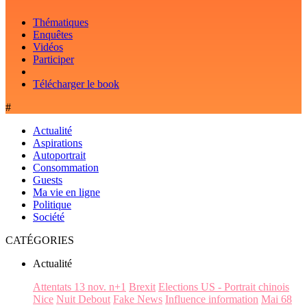
Thématiques
Enquêtes
Vidéos
Participer
Télécharger le book
#
Actualité
Aspirations
Autoportrait
Consommation
Guests
Ma vie en ligne
Politique
Société
CATÉGORIES
Actualité
Attentats 13 nov. n+1
Brexit
Elections US - Portrait chinois
Nice
Nuit Debout
Fake News
Influence information
Mai 68