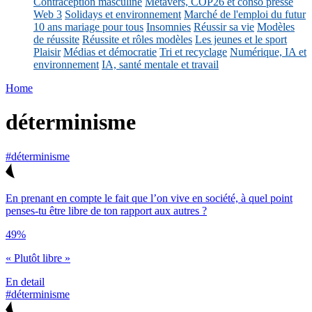
Contraception masculine
Métavers, COP26 et conso presse
Web 3
Solidays et environnement
Marché de l'emploi du futur
10 ans mariage pour tous
Insomnies
Réussir sa vie
Modèles
de réussite
Réussite et rôles modèles
Les jeunes et le sport
Plaisir
Médias et démocratie
Tri et recyclage
Numérique, IA et
environnement
IA, santé mentale et travail
Home
déterminisme
#déterminisme
En prenant en compte le fait que l’on vive en société, à quel point
penses-tu être libre de ton rapport aux autres ?
49%
« Plutôt libre »
En detail
#déterminisme