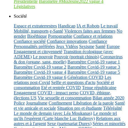
Présidentielle
Baromètre #MoiJeune2022 vague 4
Législatives
Société
Espace et extraterrestres
Handicap
IA et Robots
Le travail
Mobilité, transports
e-Santé
Violences faites aux femmes
No
gender
Bioéthique
Pornographie
Confiance et relations
Confiance société
Confiance innovations
Confiance
Personnalités préférées
Jeux Vidéos
Sexisme
Santé
Europe
Engagement et citoyenneté
Transition écologique (avec
ADEME)
Le pouvoir
Pouvoir (portrait chinois)
Coronavirus
& don (organe, sang, moelle)
Baromètre Covid-19 vague 1
Baromètre Covid-19 vague 2
Baromètre Covid-19 vague 3
Baromètre Covid-19 vague 4
Baromètre Covid-19 vague 5
Baromètre Covid-19 vague 6
Génération COVID
Les
relations post-Covid
Selfie et questions d'actu
Société et
consommation
Eté et rentrée COVID
Tenue républicaine
Engagement
COVID : impact perso
COVID, éthique,
élections US
Vie sexuelle et consommation
Bilan année 2020
Police
Journalisme
Confinement
Libération de la parole
Santé
et vie amicale et sociale
Situation pro et étudiante
Téléréalité
Le monde de demain (avec Léa Moukanas)
Le monde tel
qu'ils l'espèrent (Carte blanche Luc Balleroy)
Relations aux
autres et à l'argent
Sexe (partenariat Durex)
Séries et minorités