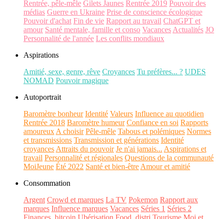
Rentrée, pêle-mêle
Gilets Jaunes
Rentrée 2019
Pouvoir des
médias
Guerre en Ukraine
Prise de conscience écologique
Pouvoir d'achat
Fin de vie
Rapport au travail
ChatGPT et
amour
Santé mentale, famille et conso
Vacances
Actualités
JO
Personnalité de l'année
Les conflits mondiaux
Aspirations
Amitié, sexe, genre, rêve
Croyances
Tu préfères... ?
UDES
NOMAD
Pouvoir magique
Autoportrait
Baromètre bonheur
Identité
Valeurs
Influence au quotidien
Rentrée 2018
Baromètre humeur
Confiance en soi
Rapports
amoureux
A choisir
Pêle-mêle
Tabous et polémiques
Normes
et transmissions
Transmission et générations
Identité
croyances
Attraits du pouvoir
Je n'ai jamais...
Aspirations et
travail
Personnalité et régionales
Questions de la communauté
MoiJeune
Été 2022
Santé et bien-être
Amour et amitié
Consommation
Argent
Crowd et marques
La TV
Pokemon
Rapport aux
marques
Influence marques
Vacances
Séries 1
Séries 2
Finances, bitcoin
Ubérisation
Food, distri
Tourisme
Moi et