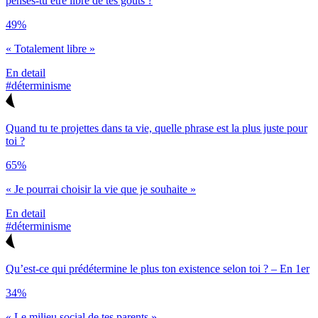
penses-tu être libre de tes goûts ?
49%
« Totalement libre »
En detail
#déterminisme
Quand tu te projettes dans ta vie, quelle phrase est la plus juste pour
toi ?
65%
« Je pourrai choisir la vie que je souhaite »
En detail
#déterminisme
Qu’est-ce qui prédétermine le plus ton existence selon toi ? – En 1er
34%
« Le milieu social de tes parents »