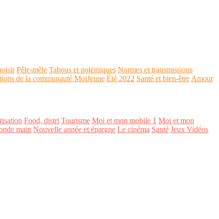
oisir
Pêle-mêle
Tabous et polémiques
Normes et transmissions
tions de la communauté MoiJeune
Été 2022
Santé et bien-être
Amour
isation
Food, distri
Tourisme
Moi et mon mobile 1
Moi et mon
onde main
Nouvelle année et épargne
Le cinéma
Santé
Jeux Vidéos