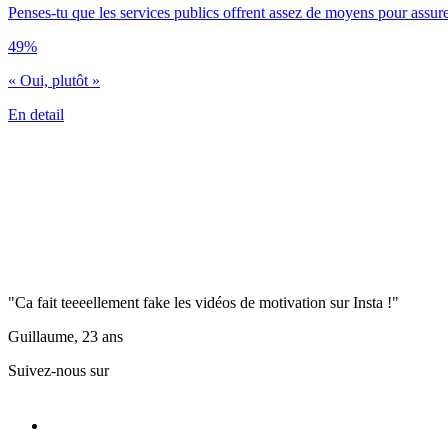
Penses-tu que les services publics offrent assez de moyens pour assurer 
49%
« Oui, plutôt »
En detail
"Ca fait teeeellement fake les vidéos de motivation sur Insta !"
Guillaume, 23 ans
Suivez-nous sur