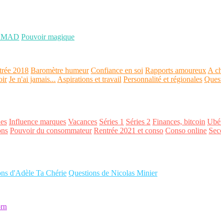
OMAD
Pouvoir magique
trée 2018
Baromètre humeur
Confiance en soi
Rapports amoureux
A ch
oir
Je n'ai jamais...
Aspirations et travail
Personnalité et régionales
Ques
es
Influence marques
Vacances
Séries 1
Séries 2
Finances, bitcoin
Ubér
ons
Pouvoir du consommateur
Rentrée 2021 et conso
Conso online
Sec
ons d'Adèle Ta Chérie
Questions de Nicolas Minier
rn