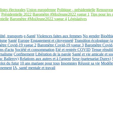
listes électorales
Union européenne
Politique - présidentielle
Renouveau
f
Présidentielle 2022
Baromètre #MoiJeune2022 vague 1
Tips pour les 
tielle
Baromètre #MoiJeune2022 vague 4
Législatives
ité, transports
e-Santé
Violences faites aux femmes
No gender
Bioéthi
isme
Santé
Europe
Engagement et citoyenneté
Transition écologique
ètre Covid-19 vague 2
Baromètre Covid-19 vague 3
Baromètre Covid
ons d'actu
Société et consommation
Eté et rentrée COVID
Tenue républ
rnalisme
Confinement
Libération de la parole
Santé et vie amicale et so
uc Balleroy)
Relations aux autres et à l'argent
Sexe (partenariat Durex)
loi du futur
10 ans mariage pour tous
Insomnies
Réussir sa vie
Modèles
nnement
IA, santé mentale et travail