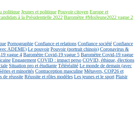
 politique
Jeunes et politique
Pouvoir citoyen
Europe et
candidats à la Présidentielle 2022
Baromètre #MoiJeune2022 vague 2
que
Pornographie
Confiance et relations
Confiance société
Confiance
 (avec ADEME)
Le pouvoir
Pouvoir (portrait chinois)
Coronavirus &
-19 vague 4
Baromètre Covid-19 vague 5
Baromètre Covid-19 vague
icaine
Engagement
COVID : impact perso
COVID, éthique, élections
ciale
Situation pro et étudiante
Téléréalité
Le monde de demain (avec
Séries et minorités
Contraception masculine
Métavers, COP26 et
 de réussite
Réussite et rôles modèles
Les jeunes et le sport
Plaisir