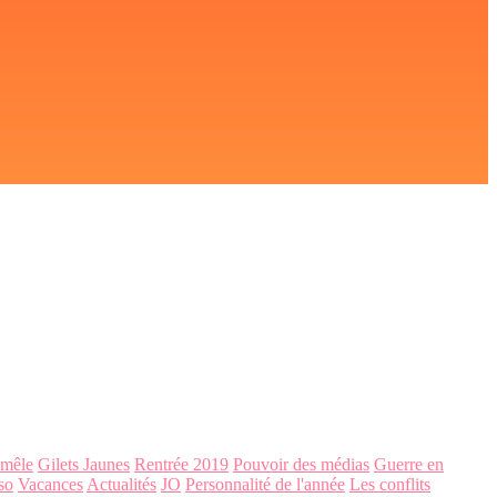
-mêle
Gilets Jaunes
Rentrée 2019
Pouvoir des médias
Guerre en
so
Vacances
Actualités
JO
Personnalité de l'année
Les conflits