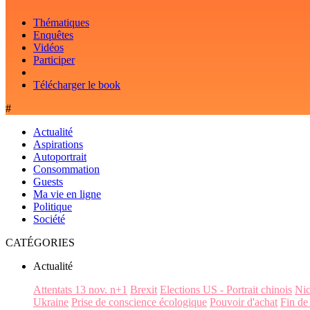
Thématiques
Enquêtes
Vidéos
Participer
Télécharger le book
#
Actualité
Aspirations
Autoportrait
Consommation
Guests
Ma vie en ligne
Politique
Société
CATÉGORIES
Actualité
Attentats 13 nov. n+1
Brexit
Elections US - Portrait chinois
Ni
Ukraine
Prise de conscience écologique
Pouvoir d'achat
Fin de