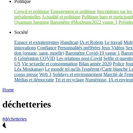
Politique
Crowd et politique
Engagement et politique
Inscriptions sur les 
présidentielles
Actualité et politique
Politique baro et participati
Quantum Jumping
Baromètre #MoiJeune2022 vague 3
Présiden
Société
Espace et extraterrestres
Handicap
IA et Robots
Le travail
Mobil
innovations
Confiance
Personnalités préférées
Jeux Vidéos
Sex
don (organe, sang, moelle)
Baromètre Covid-19 vague 1
Barom
6
Génération COVID
Les relations post-Covid
Selfie et questi
US
Vie sexuelle et consommation
Bilan année 2020
Police
Jou
Léa Moukanas)
Le monde tel qu'ils l'espèrent (Carte blanche L
conso presse
Web 3
Solidays et environnement
Marché de l'emp
Médias et démocratie
Tri et recyclage
Numérique, IA et enviro
Home
déchetteries
#déchetteries