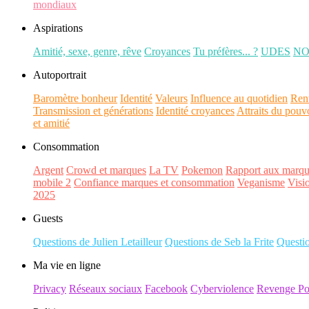
mondiaux
Aspirations
Amitié, sexe, genre, rêve
Croyances
Tu préfères... ?
UDES
N
Autoportrait
Baromètre bonheur
Identité
Valeurs
Influence au quotidien
Ren
Transmission et générations
Identité croyances
Attraits du pouv
et amitié
Consommation
Argent
Crowd et marques
La TV
Pokemon
Rapport aux marqu
mobile 2
Confiance marques et consommation
Veganisme
Visi
2025
Guests
Questions de Julien Letailleur
Questions de Seb la Frite
Questi
Ma vie en ligne
Privacy
Réseaux sociaux
Facebook
Cyberviolence
Revenge Po