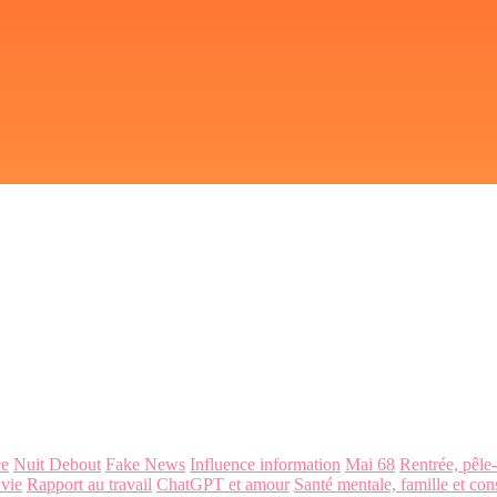
ce
Nuit Debout
Fake News
Influence information
Mai 68
Rentrée, pêle
 vie
Rapport au travail
ChatGPT et amour
Santé mentale, famille et con