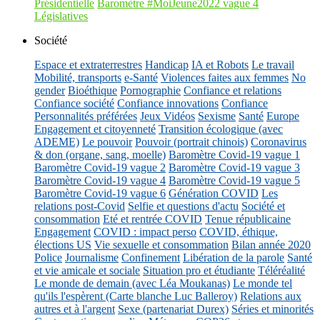
Présidentielle
Baromètre #MoiJeune2022 vague 4
Législatives
Société
Espace et extraterrestres
Handicap
IA et Robots
Le travail
Mobilité, transports
e-Santé
Violences faites aux femmes
No
gender
Bioéthique
Pornographie
Confiance et relations
Confiance société
Confiance innovations
Confiance
Personnalités préférées
Jeux Vidéos
Sexisme
Santé
Europe
Engagement et citoyenneté
Transition écologique (avec
ADEME)
Le pouvoir
Pouvoir (portrait chinois)
Coronavirus
& don (organe, sang, moelle)
Baromètre Covid-19 vague 1
Baromètre Covid-19 vague 2
Baromètre Covid-19 vague 3
Baromètre Covid-19 vague 4
Baromètre Covid-19 vague 5
Baromètre Covid-19 vague 6
Génération COVID
Les
relations post-Covid
Selfie et questions d'actu
Société et
consommation
Eté et rentrée COVID
Tenue républicaine
Engagement
COVID : impact perso
COVID, éthique,
élections US
Vie sexuelle et consommation
Bilan année 2020
Police
Journalisme
Confinement
Libération de la parole
Santé
et vie amicale et sociale
Situation pro et étudiante
Téléréalité
Le monde de demain (avec Léa Moukanas)
Le monde tel
qu'ils l'espèrent (Carte blanche Luc Balleroy)
Relations aux
autres et à l'argent
Sexe (partenariat Durex)
Séries et minorités