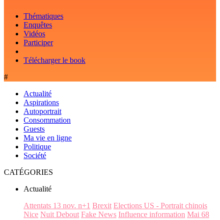
Thématiques
Enquêtes
Vidéos
Participer
Télécharger le book
#
Actualité
Aspirations
Autoportrait
Consommation
Guests
Ma vie en ligne
Politique
Société
CATÉGORIES
Actualité
Attentats 13 nov. n+1
Brexit
Elections US - Portrait chinois
Nice
Nuit Debout
Fake News
Influence information
Mai 68