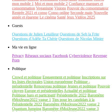
mon mobile 1
Moi et mon mobile 2
Confiance marques et
consommation
Veganisme
Visions
Pouvoir du consommateur
Rentrée 2021 et conso
Conso online
Seconde main
Nouvelle
année et épargne
Le cinéma
Santé
Jeux Vidéos 2025
Guests
Questions de Julien Letailleur
Questions de Seb la Frite
Questions d'Adèle Ta Chérie
Questions de Nicolas Minier
Ma vie en ligne
Privacy
Réseaux sociaux
Facebook
Cyberviolence
Revenge
Porn
Politique
Crowd et politique
Engagement et politique
Inscriptions sur
les listes électorales
Union européenne
Politique -
présidentielle
Renouveau politique
Jeunes et politique
Pouvoir
citoyen
Europe et présidentielles
Actualité et politique
Politique baro et participatif
Présidentielle 2022
Baromètre
#MoiJeune2022 vague 1
Tips pour les candidats à la
Présidentielle 2022
Baromètre #MoiJeune2022 vague 2
Quantum Jumping
Baromètre #MoiJeune2022 vague 3