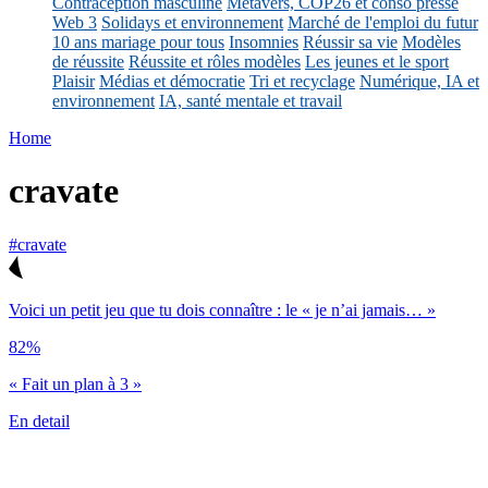
Contraception masculine
Métavers, COP26 et conso presse
Web 3
Solidays et environnement
Marché de l'emploi du futur
10 ans mariage pour tous
Insomnies
Réussir sa vie
Modèles
de réussite
Réussite et rôles modèles
Les jeunes et le sport
Plaisir
Médias et démocratie
Tri et recyclage
Numérique, IA et
environnement
IA, santé mentale et travail
Home
cravate
#cravate
Voici un petit jeu que tu dois connaître : le « je n’ai jamais… »
82%
« Fait un plan à 3 »
En detail