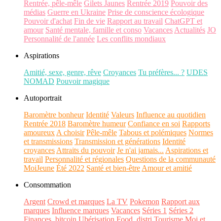
Rentrée, pêle-mêle
Gilets Jaunes
Rentrée 2019
Pouvoir des
médias
Guerre en Ukraine
Prise de conscience écologique
Pouvoir d'achat
Fin de vie
Rapport au travail
ChatGPT et
amour
Santé mentale, famille et conso
Vacances
Actualités
JO
Personnalité de l'année
Les conflits mondiaux
Aspirations
Amitié, sexe, genre, rêve
Croyances
Tu préfères... ?
UDES
NOMAD
Pouvoir magique
Autoportrait
Baromètre bonheur
Identité
Valeurs
Influence au quotidien
Rentrée 2018
Baromètre humeur
Confiance en soi
Rapports
amoureux
A choisir
Pêle-mêle
Tabous et polémiques
Normes
et transmissions
Transmission et générations
Identité
croyances
Attraits du pouvoir
Je n'ai jamais...
Aspirations et
travail
Personnalité et régionales
Questions de la communauté
MoiJeune
Été 2022
Santé et bien-être
Amour et amitié
Consommation
Argent
Crowd et marques
La TV
Pokemon
Rapport aux
marques
Influence marques
Vacances
Séries 1
Séries 2
Finances, bitcoin
Ubérisation
Food, distri
Tourisme
Moi et