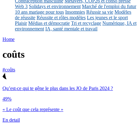
Contraception masculine
Métavers, COP26 et conso presse
Web 3
Solidays et environnement
Marché de l'emploi du futur
10 ans mariage pour tous
Insomnies
Réussir sa vie
Modèles
de réussite
Réussite et rôles modèles
Les jeunes et le sport
Plaisir
Médias et démocratie
Tri et recyclage
Numérique, IA et
environnement
IA, santé mentale et travail
Home
coûts
#coûts
Qu’est-ce qui te gêne le plus dans les JO de Paris 2024 ?
49%
« Le coût que cela représente »
En detail