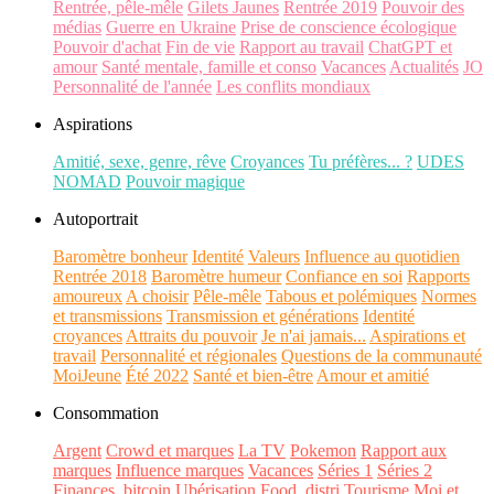
Rentrée, pêle-mêle
Gilets Jaunes
Rentrée 2019
Pouvoir des
médias
Guerre en Ukraine
Prise de conscience écologique
Pouvoir d'achat
Fin de vie
Rapport au travail
ChatGPT et
amour
Santé mentale, famille et conso
Vacances
Actualités
JO
Personnalité de l'année
Les conflits mondiaux
Aspirations
Amitié, sexe, genre, rêve
Croyances
Tu préfères... ?
UDES
NOMAD
Pouvoir magique
Autoportrait
Baromètre bonheur
Identité
Valeurs
Influence au quotidien
Rentrée 2018
Baromètre humeur
Confiance en soi
Rapports
amoureux
A choisir
Pêle-mêle
Tabous et polémiques
Normes
et transmissions
Transmission et générations
Identité
croyances
Attraits du pouvoir
Je n'ai jamais...
Aspirations et
travail
Personnalité et régionales
Questions de la communauté
MoiJeune
Été 2022
Santé et bien-être
Amour et amitié
Consommation
Argent
Crowd et marques
La TV
Pokemon
Rapport aux
marques
Influence marques
Vacances
Séries 1
Séries 2
Finances, bitcoin
Ubérisation
Food, distri
Tourisme
Moi et