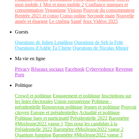
mon mobile 1
Moi et mon mobile 2
Confiance marques et
consommation
Veganisme
Visions
Pouvoir du consommateur
Rentrée 2021 et conso
Conso online
Seconde main
Nouvelle
année et épargne
Le cinéma
Santé
Jeux Vidéos 2025
Guests
Questions de Julien Letailleur
Questions de Seb la Frite
Questions d'Adèle Ta Chérie
Questions de Nicolas Minier
Ma vie en ligne
Privacy
Réseaux sociaux
Facebook
Cyberviolence
Revenge
Porn
Politique
Crowd et politique
Engagement et politique
Inscriptions sur
les listes électorales
Union européenne
Politique -
présidentielle
Renouveau politique
Jeunes et politique
Pouvoir
citoyen
Europe et présidentielles
Actualité et politique
Politique baro et participatif
Présidentielle 2022
Baromètre
#MoiJeune2022 vague 1
Tips pour les candidats à la
Présidentielle 2022
Baromètre #MoiJeune2022 vague 2
Quantum Jumping
Baromètre #MoiJeune2022 vague 3