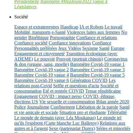
Présidentielle
Baromètre #MoiJeune2022 vague 4
Législatives
Société
Espace et extraterrestres
Handicap
IA et Robots
Le travail
Mobilité, transports
e-Santé
Violences faites aux femmes
No
gender
Bioéthique
Pornographie
Confiance et relations
Confiance société
Confiance innovations
Confiance
Personnalités préférées
Jeux Vidéos
Sexisme
Santé
Europe
Engagement et citoyenneté
Transition écologique (avec
ADEME)
Le pouvoir
Pouvoir (portrait chinois)
Coronavirus
& don (organe, sang, moelle)
Baromètre Covid-19 vague 1
Baromètre Covid-19 vague 2
Baromètre Covid-19 vague 3
Baromètre Covid-19 vague 4
Baromètre Covid-19 vague 5
Baromètre Covid-19 vague 6
Génération COVID
Les
relations post-Covid
Selfie et questions d'actu
Société et
consommation
Eté et rentrée COVID
Tenue républicaine
Engagement
COVID : impact perso
COVID, éthique,
élections US
Vie sexuelle et consommation
Bilan année 2020
Police
Journalisme
Confinement
Libération de la parole
Santé
et vie amicale et sociale
Situation pro et étudiante
Téléréalité
Le monde de demain (avec Léa Moukanas)
Le monde tel
qu'ils l'espèrent (Carte blanche Luc Balleroy)
Relations aux
autres et à l'argent
Sexe (partenariat Durex)
Séries et minorités