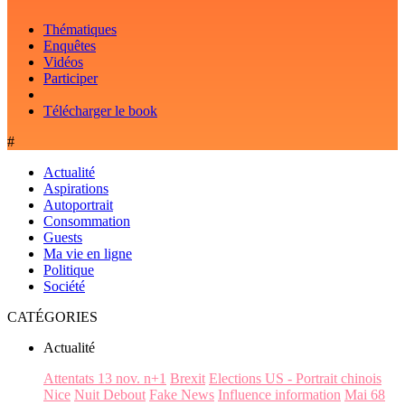
Thématiques
Enquêtes
Vidéos
Participer
Télécharger le book
#
Actualité
Aspirations
Autoportrait
Consommation
Guests
Ma vie en ligne
Politique
Société
CATÉGORIES
Actualité
Attentats 13 nov. n+1
Brexit
Elections US - Portrait chinois
Nice
Nuit Debout
Fake News
Influence information
Mai 68