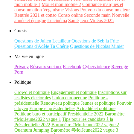
mon mobile 1
Moi et mon mobile 2
Confiance marques et
consommation
Veganisme
Visions
Pouvoir du consommateur
Rentrée 2021 et conso
Conso online
Seconde main
Nouvelle
année et épargne
Le cinéma
Santé
Jeux Vidéos 2025
Guests
Questions de Julien Letailleur
Questions de Seb la Frite
Questions d'Adèle Ta Chérie
Questions de Nicolas Minier
Ma vie en ligne
Privacy
Réseaux sociaux
Facebook
Cyberviolence
Revenge
Porn
Politique
Crowd et politique
Engagement et politique
Inscriptions sur
les listes électorales
Union européenne
Politique -
présidentielle
Renouveau politique
Jeunes et politique
Pouvoir
citoyen
Europe et présidentielles
Actualité et politique
Politique baro et participatif
Présidentielle 2022
Baromètre
#MoiJeune2022 vague 1
Tips pour les candidats à la
Présidentielle 2022
Baromètre #MoiJeune2022 vague 2
Quantum Jumping
Baromètre #MoiJeune2022 vague 3