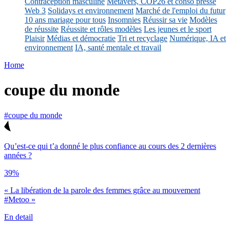
Contraception masculine
Métavers, COP26 et conso presse
Web 3
Solidays et environnement
Marché de l'emploi du futur
10 ans mariage pour tous
Insomnies
Réussir sa vie
Modèles
de réussite
Réussite et rôles modèles
Les jeunes et le sport
Plaisir
Médias et démocratie
Tri et recyclage
Numérique, IA et
environnement
IA, santé mentale et travail
Home
coupe du monde
#coupe du monde
Qu’est-ce qui t’a donné le plus confiance au cours des 2 dernières
années ?
39%
« La libération de la parole des femmes grâce au mouvement
#Metoo »
En detail