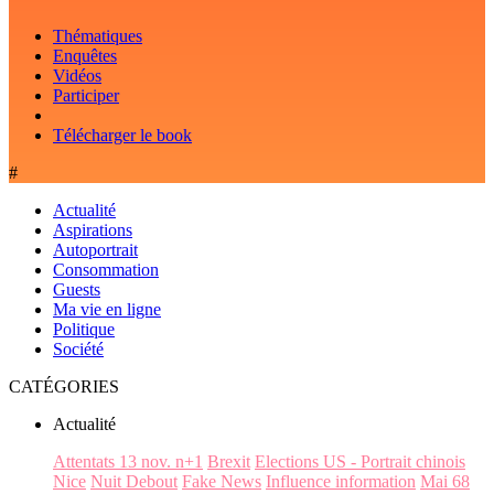
Thématiques
Enquêtes
Vidéos
Participer
Télécharger le book
#
Actualité
Aspirations
Autoportrait
Consommation
Guests
Ma vie en ligne
Politique
Société
CATÉGORIES
Actualité
Attentats 13 nov. n+1
Brexit
Elections US - Portrait chinois
Nice
Nuit Debout
Fake News
Influence information
Mai 68