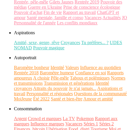
Rentrée, pêle-mêle
Gilets Jaunes
Rentrée 2019
Pouvoir des
médias
Guerre en Ukraine
Prise de conscience écologique
Pouvoir d'achat
Fin de vie
Rapport au travail
ChatGPT et
amour
Santé mentale, famille et conso
Vacances
Actualités
JO
Personnalité de l'année
Les conflits mondiaux
Aspirations
Amitié, sexe, genre, rêve
Croyances
Tu préfères... ?
UDES
NOMAD
Pouvoir magique
Autoportrait
Baromètre bonheur
Identité
Valeurs
Influence au quotidien
Rentrée 2018
Baromètre humeur
Confiance en soi
Rapports
amoureux
A choisir
Pêle-mêle
Tabous et polémiques
Normes
et transmissions
Transmission et générations
Identité
croyances
Attraits du pouvoir
Je n'ai jamais...
Aspirations et
travail
Personnalité et régionales
Questions de la communauté
MoiJeune
Été 2022
Santé et bien-être
Amour et amitié
Consommation
Argent
Crowd et marques
La TV
Pokemon
Rapport aux
marques
Influence marques
Vacances
Séries 1
Séries 2
Finances, bitcoin
Ubérisation
Food, distri
Tourisme
Moi et