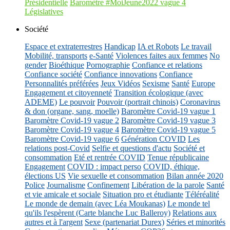
Présidentielle
Baromètre #MoiJeune2022 vague 4
Législatives
Société
Espace et extraterrestres
Handicap
IA et Robots
Le travail
Mobilité, transports
e-Santé
Violences faites aux femmes
No
gender
Bioéthique
Pornographie
Confiance et relations
Confiance société
Confiance innovations
Confiance
Personnalités préférées
Jeux Vidéos
Sexisme
Santé
Europe
Engagement et citoyenneté
Transition écologique (avec
ADEME)
Le pouvoir
Pouvoir (portrait chinois)
Coronavirus
& don (organe, sang, moelle)
Baromètre Covid-19 vague 1
Baromètre Covid-19 vague 2
Baromètre Covid-19 vague 3
Baromètre Covid-19 vague 4
Baromètre Covid-19 vague 5
Baromètre Covid-19 vague 6
Génération COVID
Les
relations post-Covid
Selfie et questions d'actu
Société et
consommation
Eté et rentrée COVID
Tenue républicaine
Engagement
COVID : impact perso
COVID, éthique,
élections US
Vie sexuelle et consommation
Bilan année 2020
Police
Journalisme
Confinement
Libération de la parole
Santé
et vie amicale et sociale
Situation pro et étudiante
Téléréalité
Le monde de demain (avec Léa Moukanas)
Le monde tel
qu'ils l'espèrent (Carte blanche Luc Balleroy)
Relations aux
autres et à l'argent
Sexe (partenariat Durex)
Séries et minorités