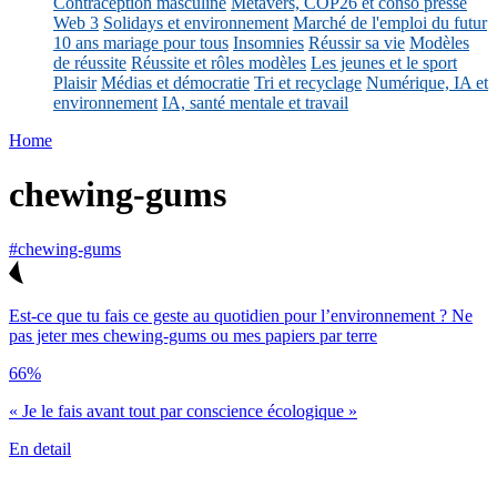
Contraception masculine
Métavers, COP26 et conso presse
Web 3
Solidays et environnement
Marché de l'emploi du futur
10 ans mariage pour tous
Insomnies
Réussir sa vie
Modèles
de réussite
Réussite et rôles modèles
Les jeunes et le sport
Plaisir
Médias et démocratie
Tri et recyclage
Numérique, IA et
environnement
IA, santé mentale et travail
Home
chewing-gums
#chewing-gums
Est-ce que tu fais ce geste au quotidien pour l’environnement ? Ne
pas jeter mes chewing-gums ou mes papiers par terre
66%
« Je le fais avant tout par conscience écologique »
En detail