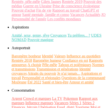
Rentrée, pêle-mêle
Gilets Jaunes
Rentrée 2019
Pouvoir des
médias
Guerre en Ukraine
Prise de conscience écologique
Pouvoir d'achat
Fin de vie
Rapport au travail
ChatGPT et
amour
Santé mentale, famille et conso
Vacances
Actualités
JO
Personnalité de l'année
Les conflits mondiaux
Aspirations
Amitié, sexe, genre, rêve
Croyances
Tu préfères... ?
UDES
NOMAD
Pouvoir magique
Autoportrait
Baromètre bonheur
Identité
Valeurs
Influence au quotidien
Rentrée 2018
Baromètre humeur
Confiance en soi
Rapports
amoureux
A choisir
Pêle-mêle
Tabous et polémiques
Normes
et transmissions
Transmission et générations
Identité
croyances
Attraits du pouvoir
Je n'ai jamais...
Aspirations et
travail
Personnalité et régionales
Questions de la communauté
MoiJeune
Été 2022
Santé et bien-être
Amour et amitié
Consommation
Argent
Crowd et marques
La TV
Pokemon
Rapport aux
marques
Influence marques
Vacances
Séries 1
Séries 2
Finances, bitcoin
Ubérisation
Food, distri
Tourisme
Moi et