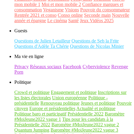
mon mobile 1
Moi et mon mobile 2
Confiance marques et
consommation
Veganisme
Visions
Pouvoir du consommateur
Rentrée 2021 et conso
Conso online
Seconde main
Nouvelle
année et épargne
Le cinéma
Santé
Jeux Vidéos 2025
Guests
Questions de Julien Letailleur
Questions de Seb la Frite
Questions d'Adèle Ta Chérie
Questions de Nicolas Minier
Ma vie en ligne
Privacy
Réseaux sociaux
Facebook
Cyberviolence
Revenge
Porn
Politique
Crowd et politique
Engagement et politique
Inscriptions sur
les listes électorales
Union européenne
Politique -
présidentielle
Renouveau politique
Jeunes et politique
Pouvoir
citoyen
Europe et présidentielles
Actualité et politique
Politique baro et participatif
Présidentielle 2022
Baromètre
#MoiJeune2022 vague 1
Tips pour les candidats à la
Présidentielle 2022
Baromètre #MoiJeune2022 vague 2
Quantum Jumping
Baromètre #MoiJeune2022 vague 3