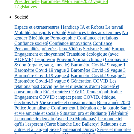
Présidentielle
Baromètre #MoiJeune2022 vague 4
Législatives
Société
Espace et extraterrestres
Handicap
IA et Robots
Le travail
Mobilité, transports
e-Santé
Violences faites aux femmes
No
gender
Bioéthique
Pornographie
Confiance et relations
Confiance société
Confiance innovations
Confiance
Personnalités préférées
Jeux Vidéos
Sexisme
Santé
Europe
Engagement et citoyenneté
Transition écologique (avec
ADEME)
Le pouvoir
Pouvoir (portrait chinois)
Coronavirus
& don (organe, sang, moelle)
Baromètre Covid-19 vague 1
Baromètre Covid-19 vague 2
Baromètre Covid-19 vague 3
Baromètre Covid-19 vague 4
Baromètre Covid-19 vague 5
Baromètre Covid-19 vague 6
Génération COVID
Les
relations post-Covid
Selfie et questions d'actu
Société et
consommation
Eté et rentrée COVID
Tenue républicaine
Engagement
COVID : impact perso
COVID, éthique,
élections US
Vie sexuelle et consommation
Bilan année 2020
Police
Journalisme
Confinement
Libération de la parole
Santé
et vie amicale et sociale
Situation pro et étudiante
Téléréalité
Le monde de demain (avec Léa Moukanas)
Le monde tel
qu'ils l'espèrent (Carte blanche Luc Balleroy)
Relations aux
autres et à l'argent
Sexe (partenariat Durex)
Séries et minorités