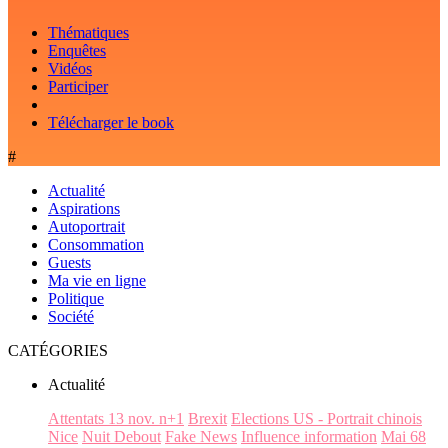
Thématiques
Enquêtes
Vidéos
Participer
Télécharger le book
#
Actualité
Aspirations
Autoportrait
Consommation
Guests
Ma vie en ligne
Politique
Société
CATÉGORIES
Actualité
Attentats 13 nov. n+1
Brexit
Elections US - Portrait chinois
Nice
Nuit Debout
Fake News
Influence information
Mai 68