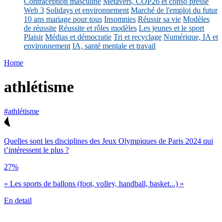
Contraception masculine
Métavers, COP26 et conso presse
Web 3
Solidays et environnement
Marché de l'emploi du futur
10 ans mariage pour tous
Insomnies
Réussir sa vie
Modèles
de réussite
Réussite et rôles modèles
Les jeunes et le sport
Plaisir
Médias et démocratie
Tri et recyclage
Numérique, IA et
environnement
IA, santé mentale et travail
Home
athlétisme
#athlétisme
Quelles sont les disciplines des Jeux Olympiques de Paris 2024 qui
t’intéressent le plus ?
27%
« Les sports de ballons (foot, volley, handball, basket...) »
En detail