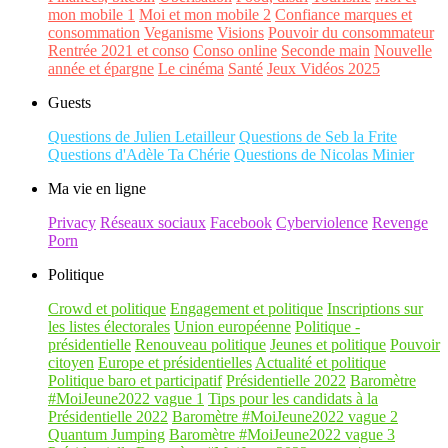
mon mobile 1
Moi et mon mobile 2
Confiance marques et
consommation
Veganisme
Visions
Pouvoir du consommateur
Rentrée 2021 et conso
Conso online
Seconde main
Nouvelle
année et épargne
Le cinéma
Santé
Jeux Vidéos 2025
Guests
Questions de Julien Letailleur
Questions de Seb la Frite
Questions d'Adèle Ta Chérie
Questions de Nicolas Minier
Ma vie en ligne
Privacy
Réseaux sociaux
Facebook
Cyberviolence
Revenge
Porn
Politique
Crowd et politique
Engagement et politique
Inscriptions sur
les listes électorales
Union européenne
Politique -
présidentielle
Renouveau politique
Jeunes et politique
Pouvoir
citoyen
Europe et présidentielles
Actualité et politique
Politique baro et participatif
Présidentielle 2022
Baromètre
#MoiJeune2022 vague 1
Tips pour les candidats à la
Présidentielle 2022
Baromètre #MoiJeune2022 vague 2
Quantum Jumping
Baromètre #MoiJeune2022 vague 3