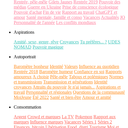
Rentrée, pêle-mêle
Gilets Jaunes
Rentrée 2019
Pouvoir des
médias
Guerre en Ukraine
Prise de conscience écologique
Pouvoir d'achat
Fin de vie
Rapport au travail
ChatGPT et
amour
Santé mentale, famille et conso
Vacances
Actualités
JO
Personnalité de l'année
Les conflits mondiaux
Aspirations
Amitié, sexe, genre, rêve
Croyances
Tu préfères... ?
UDES
NOMAD
Pouvoir magique
Autoportrait
Baromètre bonheur
Identité
Valeurs
Influence au quotidien
Rentrée 2018
Baromètre humeur
Confiance en soi
Rapports
amoureux
A choisir
Pêle-mêle
Tabous et polémiques
Normes
et transmissions
Transmission et générations
Identité
croyances
Attraits du pouvoir
Je n'ai jamais...
Aspirations et
travail
Personnalité et régionales
Questions de la communauté
MoiJeune
Été 2022
Santé et bien-être
Amour et amitié
Consommation
Argent
Crowd et marques
La TV
Pokemon
Rapport aux
marques
Influence marques
Vacances
Séries 1
Séries 2
Finances, bitcoin
Ubérisation
Food, distri
Tourisme
Moi et