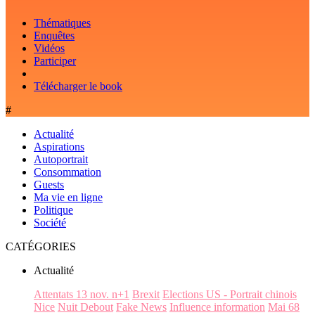
Thématiques
Enquêtes
Vidéos
Participer
Télécharger le book
#
Actualité
Aspirations
Autoportrait
Consommation
Guests
Ma vie en ligne
Politique
Société
CATÉGORIES
Actualité
Attentats 13 nov. n+1
Brexit
Elections US - Portrait chinois
Nice
Nuit Debout
Fake News
Influence information
Mai 68