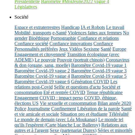
Présidentielle
Baromètre #MoiJeune2022 vague 4
Législatives
Société
Espace et extraterrestres
Handicap
IA et Robots
Le travail
Mobilité, transports
e-Santé
Violences faites aux femmes
No
gender
Bioéthique
Pornographie
Confiance et relations
Confiance société
Confiance innovations
Confiance
Personnalités préférées
Jeux Vidéos
Sexisme
Santé
Europe
Engagement et citoyenneté
Transition écologique (avec
ADEME)
Le pouvoir
Pouvoir (portrait chinois)
Coronavirus
& don (organe, sang, moelle)
Baromètre Covid-19 vague 1
Baromètre Covid-19 vague 2
Baromètre Covid-19 vague 3
Baromètre Covid-19 vague 4
Baromètre Covid-19 vague 5
Baromètre Covid-19 vague 6
Génération COVID
Les
relations post-Covid
Selfie et questions d'actu
Société et
consommation
Eté et rentrée COVID
Tenue républicaine
Engagement
COVID : impact perso
COVID, éthique,
élections US
Vie sexuelle et consommation
Bilan année 2020
Police
Journalisme
Confinement
Libération de la parole
Santé
et vie amicale et sociale
Situation pro et étudiante
Téléréalité
Le monde de demain (avec Léa Moukanas)
Le monde tel
qu'ils l'espèrent (Carte blanche Luc Balleroy)
Relations aux
autres et à l'argent
Sexe (partenariat Durex)
Séries et minorités