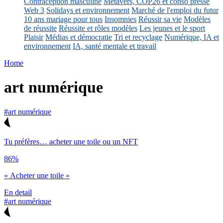
Contraception masculine
Métavers, COP26 et conso presse
Web 3
Solidays et environnement
Marché de l'emploi du futur
10 ans mariage pour tous
Insomnies
Réussir sa vie
Modèles
de réussite
Réussite et rôles modèles
Les jeunes et le sport
Plaisir
Médias et démocratie
Tri et recyclage
Numérique, IA et
environnement
IA, santé mentale et travail
Home
art numérique
#art numérique
Tu préfères… acheter une toile ou un NFT
86%
« Acheter une toile »
En detail
#art numérique