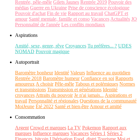
Rentrée, pêle-mêle
Gilets Jaunes
Rentrée 2019
Pouvoir des
médias
Guerre en Ukraine
Prise de conscience écologique
Pouvoir d'achat
Fin de vie
Rapport au travail
ChatGPT et
amour
Santé mentale, famille et conso
Vacances
Actualités
JO
Personnalité de l'année
Les conflits mondiaux
Aspirations
Amitié, sexe, genre, rêve
Croyances
Tu préfères... ?
UDES
NOMAD
Pouvoir magique
Autoportrait
Baromètre bonheur
Identité
Valeurs
Influence au quotidien
Rentrée 2018
Baromètre humeur
Confiance en soi
Rapports
amoureux
A choisir
Pêle-mêle
Tabous et polémiques
Normes
et transmissions
Transmission et générations
Identité
croyances
Attraits du pouvoir
Je n'ai jamais...
Aspirations et
travail
Personnalité et régionales
Questions de la communauté
MoiJeune
Été 2022
Santé et bien-être
Amour et amitié
Consommation
Argent
Crowd et marques
La TV
Pokemon
Rapport aux
marques
Influence marques
Vacances
Séries 1
Séries 2
Finances, bitcoin
Ubérisation
Food, distri
Tourisme
Moi et