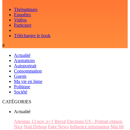
Thématiques
Enquêtes
Vidéos
Participer
Télécharger le book
#
Actualité
Aspirations
Autoportrait
Consommation
Guests
Ma vie en ligne
Politique
Société
CATÉGORIES
Actualité
Attentats 13 nov. n+1
Brexit
Elections US - Portrait chinois
Nice
Nuit Debout
Fake News
Influence information
Mai 68