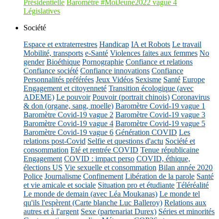
Présidentielle
Baromètre #MoiJeune2022 vague 4
Législatives
Société
Espace et extraterrestres
Handicap
IA et Robots
Le travail
Mobilité, transports
e-Santé
Violences faites aux femmes
No
gender
Bioéthique
Pornographie
Confiance et relations
Confiance société
Confiance innovations
Confiance
Personnalités préférées
Jeux Vidéos
Sexisme
Santé
Europe
Engagement et citoyenneté
Transition écologique (avec
ADEME)
Le pouvoir
Pouvoir (portrait chinois)
Coronavirus
& don (organe, sang, moelle)
Baromètre Covid-19 vague 1
Baromètre Covid-19 vague 2
Baromètre Covid-19 vague 3
Baromètre Covid-19 vague 4
Baromètre Covid-19 vague 5
Baromètre Covid-19 vague 6
Génération COVID
Les
relations post-Covid
Selfie et questions d'actu
Société et
consommation
Eté et rentrée COVID
Tenue républicaine
Engagement
COVID : impact perso
COVID, éthique,
élections US
Vie sexuelle et consommation
Bilan année 2020
Police
Journalisme
Confinement
Libération de la parole
Santé
et vie amicale et sociale
Situation pro et étudiante
Téléréalité
Le monde de demain (avec Léa Moukanas)
Le monde tel
qu'ils l'espèrent (Carte blanche Luc Balleroy)
Relations aux
autres et à l'argent
Sexe (partenariat Durex)
Séries et minorités