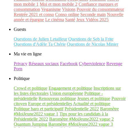
mon mobile 1
Moi et mon mobile 2
Confiance marques et
consommation
Veganisme
Visions
Pouvoir du consommateur
Rentrée 2021 et conso
Conso online
Seconde main
Nouvelle
année et épargne
Le cinéma
Santé
Jeux Vidéos 2025
Guests
Questions de Julien Letailleur
Questions de Seb la Frite
Questions d'Adèle Ta Chérie
Questions de Nicolas Minier
Ma vie en ligne
Privacy
Réseaux sociaux
Facebook
Cyberviolence
Revenge
Porn
Politique
Crowd et politique
Engagement et politique
Inscriptions sur
les listes électorales
Union européenne
Politique -
présidentielle
Renouveau politique
Jeunes et politique
Pouvoir
citoyen
Europe et présidentielles
Actualité et politique
Politique baro et participatif
Présidentielle 2022
Baromètre
#MoiJeune2022 vague 1
Tips pour les candidats à la
Présidentielle 2022
Baromètre #MoiJeune2022 vague 2
Quantum Jumping
Baromètre #MoiJeune2022 vague 3