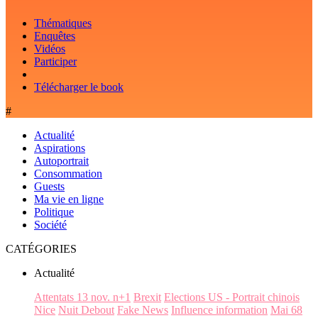
Thématiques
Enquêtes
Vidéos
Participer
Télécharger le book
#
Actualité
Aspirations
Autoportrait
Consommation
Guests
Ma vie en ligne
Politique
Société
CATÉGORIES
Actualité
Attentats 13 nov. n+1
Brexit
Elections US - Portrait chinois
Nice
Nuit Debout
Fake News
Influence information
Mai 68