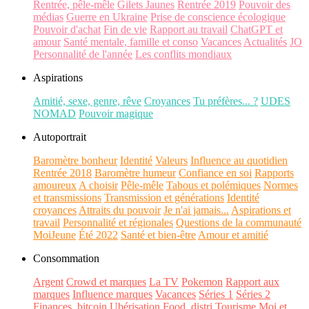
Rentrée, pêle-mêle
Gilets Jaunes
Rentrée 2019
Pouvoir des
médias
Guerre en Ukraine
Prise de conscience écologique
Pouvoir d'achat
Fin de vie
Rapport au travail
ChatGPT et
amour
Santé mentale, famille et conso
Vacances
Actualités
JO
Personnalité de l'année
Les conflits mondiaux
Aspirations
Amitié, sexe, genre, rêve
Croyances
Tu préfères... ?
UDES
NOMAD
Pouvoir magique
Autoportrait
Baromètre bonheur
Identité
Valeurs
Influence au quotidien
Rentrée 2018
Baromètre humeur
Confiance en soi
Rapports
amoureux
A choisir
Pêle-mêle
Tabous et polémiques
Normes
et transmissions
Transmission et générations
Identité
croyances
Attraits du pouvoir
Je n'ai jamais...
Aspirations et
travail
Personnalité et régionales
Questions de la communauté
MoiJeune
Été 2022
Santé et bien-être
Amour et amitié
Consommation
Argent
Crowd et marques
La TV
Pokemon
Rapport aux
marques
Influence marques
Vacances
Séries 1
Séries 2
Finances, bitcoin
Ubérisation
Food, distri
Tourisme
Moi et