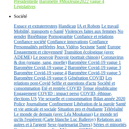
Présidentielle
Baromètre #MoiJeune2022 vague 4
Législatives
Société
Espace et extraterrestres
Handicap
IA et Robots
Le travail
Mobilité, transports
e-Santé
Violences faites aux femmes
No
gender
Bioéthique
Pornographie
Confiance et relations
Confiance société
Confiance innovations
Confiance
Personnalités préférées
Jeux Vidéos
Sexisme
Santé
Europe
Engagement et citoyenneté
Transition écologique (avec
ADEME)
Le pouvoir
Pouvoir (portrait chinois)
Coronavirus
& don (organe, sang, moelle)
Baromètre Covid-19 vague 1
Baromètre Covid-19 vague 2
Baromètre Covid-19 vague 3
Baromètre Covid-19 vague 4
Baromètre Covid-19 vague 5
Baromètre Covid-19 vague 6
Génération COVID
Les
relations post-Covid
Selfie et questions d'actu
Société et
consommation
Eté et rentrée COVID
Tenue républicaine
Engagement
COVID : impact perso
COVID, éthique,
élections US
Vie sexuelle et consommation
Bilan année 2020
Police
Journalisme
Confinement
Libération de la parole
Santé
et vie amicale et sociale
Situation pro et étudiante
Téléréalité
Le monde de demain (avec Léa Moukanas)
Le monde tel
qu'ils l'espèrent (Carte blanche Luc Balleroy)
Relations aux
autres et à l'argent
Sexe (partenariat Durex)
Séries et minorités