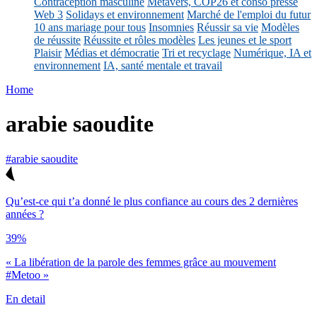
Contraception masculine
Métavers, COP26 et conso presse
Web 3
Solidays et environnement
Marché de l'emploi du futur
10 ans mariage pour tous
Insomnies
Réussir sa vie
Modèles
de réussite
Réussite et rôles modèles
Les jeunes et le sport
Plaisir
Médias et démocratie
Tri et recyclage
Numérique, IA et
environnement
IA, santé mentale et travail
Home
arabie saoudite
#arabie saoudite
Qu’est-ce qui t’a donné le plus confiance au cours des 2 dernières
années ?
39%
« La libération de la parole des femmes grâce au mouvement
#Metoo »
En detail