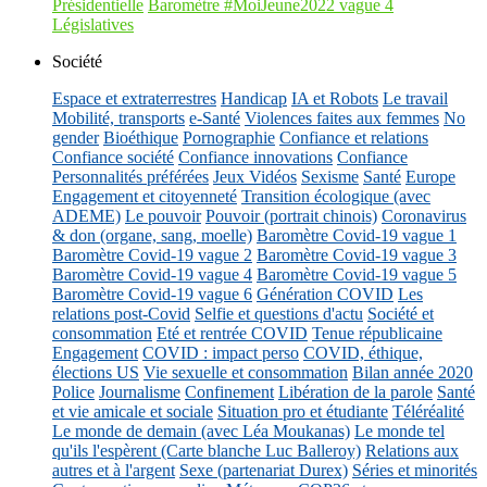
Présidentielle
Baromètre #MoiJeune2022 vague 4
Législatives
Société
Espace et extraterrestres
Handicap
IA et Robots
Le travail
Mobilité, transports
e-Santé
Violences faites aux femmes
No
gender
Bioéthique
Pornographie
Confiance et relations
Confiance société
Confiance innovations
Confiance
Personnalités préférées
Jeux Vidéos
Sexisme
Santé
Europe
Engagement et citoyenneté
Transition écologique (avec
ADEME)
Le pouvoir
Pouvoir (portrait chinois)
Coronavirus
& don (organe, sang, moelle)
Baromètre Covid-19 vague 1
Baromètre Covid-19 vague 2
Baromètre Covid-19 vague 3
Baromètre Covid-19 vague 4
Baromètre Covid-19 vague 5
Baromètre Covid-19 vague 6
Génération COVID
Les
relations post-Covid
Selfie et questions d'actu
Société et
consommation
Eté et rentrée COVID
Tenue républicaine
Engagement
COVID : impact perso
COVID, éthique,
élections US
Vie sexuelle et consommation
Bilan année 2020
Police
Journalisme
Confinement
Libération de la parole
Santé
et vie amicale et sociale
Situation pro et étudiante
Téléréalité
Le monde de demain (avec Léa Moukanas)
Le monde tel
qu'ils l'espèrent (Carte blanche Luc Balleroy)
Relations aux
autres et à l'argent
Sexe (partenariat Durex)
Séries et minorités