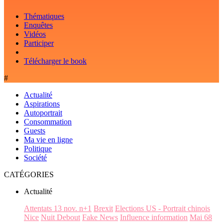
Thématiques
Enquêtes
Vidéos
Participer
Télécharger le book
#
Actualité
Aspirations
Autoportrait
Consommation
Guests
Ma vie en ligne
Politique
Société
CATÉGORIES
Actualité
Attentats 13 nov. n+1
Brexit
Elections US - Portrait chinois
Nice
Nuit Debout
Fake News
Influence information
Mai 68