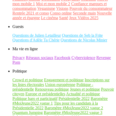
mon mobile 1
Moi et mon mobile 2
Confiance marques et
consommation
Veganisme
Visions
Pouvoir du consommateur
Rentrée 2021 et conso
Conso online
Seconde main
Nouvelle
année et épargne
Le cinéma
Santé
Jeux Vidéos 2025
Guests
Questions de Julien Letailleur
Questions de Seb la Frite
Questions d'Adèle Ta Chérie
Questions de Nicolas Minier
Ma vie en ligne
Privacy
Réseaux sociaux
Facebook
Cyberviolence
Revenge
Porn
Politique
Crowd et politique
Engagement et politique
Inscriptions sur
les listes électorales
Union européenne
Politique -
présidentielle
Renouveau politique
Jeunes et politique
Pouvoir
citoyen
Europe et présidentielles
Actualité et politique
Politique baro et participatif
Présidentielle 2022
Baromètre
#MoiJeune2022 vague 1
Tips pour les candidats à la
Présidentielle 2022
Baromètre #MoiJeune2022 vague 2
Quantum Jumping
Baromètre #MoiJeune2022 vague 3