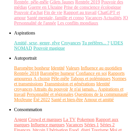
Rentrée, pêle-mêle
Gilets Jaunes
Rentrée 2019
Pouvoir des
médias
Guerre en Ukraine
Prise de conscience écologique
Pouvoir d'achat
Fin de vie
Rapport au travail
ChatGPT et
amour
Santé mentale, famille et conso
Vacances
Actualités
JO
Personnalité de l'année
Les conflits mondiaux
Aspirations
Amitié, sexe, genre, rêve
Croyances
Tu préfères... ?
UDES
NOMAD
Pouvoir magique
Autoportrait
Baromètre bonheur
Identité
Valeurs
Influence au quotidien
Rentrée 2018
Baromètre humeur
Confiance en soi
Rapports
amoureux
A choisir
Pêle-mêle
Tabous et polémiques
Normes
et transmissions
Transmission et générations
Identité
croyances
Attraits du pouvoir
Je n'ai jamais...
Aspirations et
travail
Personnalité et régionales
Questions de la communauté
MoiJeune
Été 2022
Santé et bien-être
Amour et amitié
Consommation
Argent
Crowd et marques
La TV
Pokemon
Rapport aux
marques
Influence marques
Vacances
Séries 1
Séries 2
Finances, bitcoin
Ubérisation
Food, distri
Tourisme
Moi et