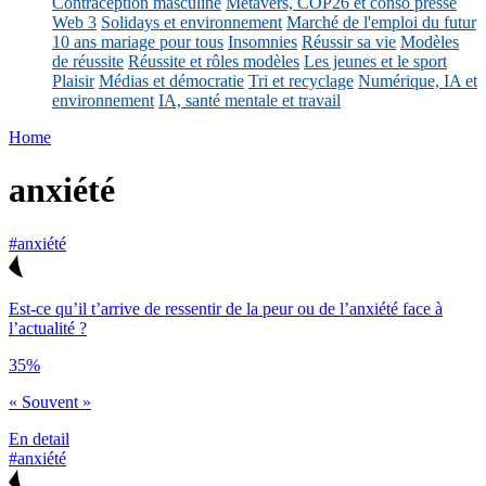
Contraception masculine
Métavers, COP26 et conso presse
Web 3
Solidays et environnement
Marché de l'emploi du futur
10 ans mariage pour tous
Insomnies
Réussir sa vie
Modèles
de réussite
Réussite et rôles modèles
Les jeunes et le sport
Plaisir
Médias et démocratie
Tri et recyclage
Numérique, IA et
environnement
IA, santé mentale et travail
Home
anxiété
#anxiété
Est-ce qu’il t’arrive de ressentir de la peur ou de l’anxiété face à
l’actualité ?
35%
« Souvent »
En detail
#anxiété