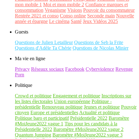
mon mobile 1
Moi et mon mobile 2
Confiance marques et
consommation
Veganisme
Visions
Pouvoir du consommateur
Rentrée 2021 et conso
Conso online
Seconde main
Nouvelle
année et épargne
Le cinéma
Santé
Jeux Vidéos 2025
Guests
Questions de Julien Letailleur
Questions de Seb la Frite
Questions d'Adèle Ta Chérie
Questions de Nicolas Minier
Ma vie en ligne
Privacy
Réseaux sociaux
Facebook
Cyberviolence
Revenge
Porn
Politique
Crowd et politique
Engagement et politique
Inscriptions sur
les listes électorales
Union européenne
Politique -
présidentielle
Renouveau politique
Jeunes et politique
Pouvoir
citoyen
Europe et présidentielles
Actualité et politique
Politique baro et participatif
Présidentielle 2022
Baromètre
#MoiJeune2022 vague 1
Tips pour les candidats à la
Présidentielle 2022
Baromètre #MoiJeune2022 vague 2
Quantum Jumping
Baromètre #MoiJeune2022 vague 3