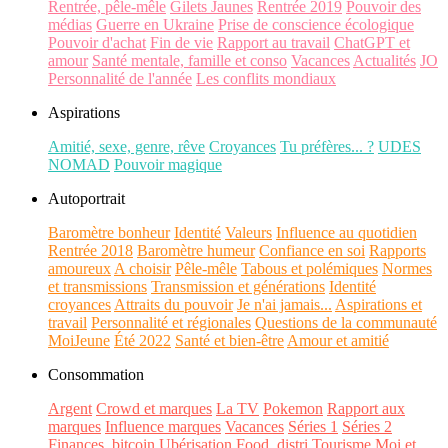
Rentrée, pêle-mêle
Gilets Jaunes
Rentrée 2019
Pouvoir des
médias
Guerre en Ukraine
Prise de conscience écologique
Pouvoir d'achat
Fin de vie
Rapport au travail
ChatGPT et
amour
Santé mentale, famille et conso
Vacances
Actualités
JO
Personnalité de l'année
Les conflits mondiaux
Aspirations
Amitié, sexe, genre, rêve
Croyances
Tu préfères... ?
UDES
NOMAD
Pouvoir magique
Autoportrait
Baromètre bonheur
Identité
Valeurs
Influence au quotidien
Rentrée 2018
Baromètre humeur
Confiance en soi
Rapports
amoureux
A choisir
Pêle-mêle
Tabous et polémiques
Normes
et transmissions
Transmission et générations
Identité
croyances
Attraits du pouvoir
Je n'ai jamais...
Aspirations et
travail
Personnalité et régionales
Questions de la communauté
MoiJeune
Été 2022
Santé et bien-être
Amour et amitié
Consommation
Argent
Crowd et marques
La TV
Pokemon
Rapport aux
marques
Influence marques
Vacances
Séries 1
Séries 2
Finances, bitcoin
Ubérisation
Food, distri
Tourisme
Moi et