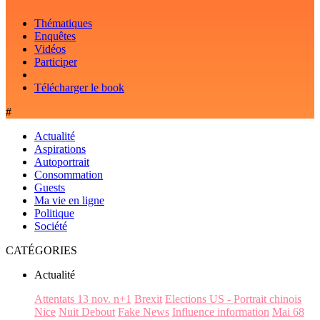
Thématiques
Enquêtes
Vidéos
Participer
Télécharger le book
#
Actualité
Aspirations
Autoportrait
Consommation
Guests
Ma vie en ligne
Politique
Société
CATÉGORIES
Actualité
Attentats 13 nov. n+1
Brexit
Elections US - Portrait chinois
Nice
Nuit Debout
Fake News
Influence information
Mai 68