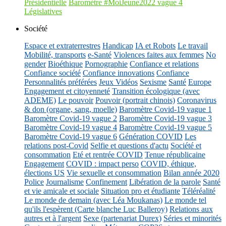
Présidentielle
Baromètre #MoiJeune2022 vague 4
Législatives
Société
Espace et extraterrestres
Handicap
IA et Robots
Le travail
Mobilité, transports
e-Santé
Violences faites aux femmes
No
gender
Bioéthique
Pornographie
Confiance et relations
Confiance société
Confiance innovations
Confiance
Personnalités préférées
Jeux Vidéos
Sexisme
Santé
Europe
Engagement et citoyenneté
Transition écologique (avec
ADEME)
Le pouvoir
Pouvoir (portrait chinois)
Coronavirus
& don (organe, sang, moelle)
Baromètre Covid-19 vague 1
Baromètre Covid-19 vague 2
Baromètre Covid-19 vague 3
Baromètre Covid-19 vague 4
Baromètre Covid-19 vague 5
Baromètre Covid-19 vague 6
Génération COVID
Les
relations post-Covid
Selfie et questions d'actu
Société et
consommation
Eté et rentrée COVID
Tenue républicaine
Engagement
COVID : impact perso
COVID, éthique,
élections US
Vie sexuelle et consommation
Bilan année 2020
Police
Journalisme
Confinement
Libération de la parole
Santé
et vie amicale et sociale
Situation pro et étudiante
Téléréalité
Le monde de demain (avec Léa Moukanas)
Le monde tel
qu'ils l'espèrent (Carte blanche Luc Balleroy)
Relations aux
autres et à l'argent
Sexe (partenariat Durex)
Séries et minorités