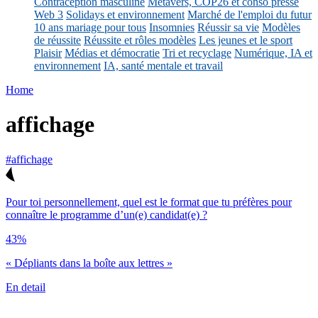
Contraception masculine
Métavers, COP26 et conso presse
Web 3
Solidays et environnement
Marché de l'emploi du futur
10 ans mariage pour tous
Insomnies
Réussir sa vie
Modèles
de réussite
Réussite et rôles modèles
Les jeunes et le sport
Plaisir
Médias et démocratie
Tri et recyclage
Numérique, IA et
environnement
IA, santé mentale et travail
Home
affichage
#affichage
Pour toi personnellement, quel est le format que tu préfères pour
connaître le programme d’un(e) candidat(e) ?
43%
« Dépliants dans la boîte aux lettres »
En detail