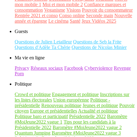
mon mobile 1
Moi et mon mobile 2
Confiance marques et
consommation
Veganisme
Visions
Pouvoir du consommateur
Rentrée 2021 et conso
Conso online
Seconde main
Nouvelle
année et épargne
Le cinéma
Santé
Jeux Vidéos 2025
Guests
Questions de Julien Letailleur
Questions de Seb la Frite
Questions d'Adèle Ta Chérie
Questions de Nicolas Minier
Ma vie en ligne
Privacy
Réseaux sociaux
Facebook
Cyberviolence
Revenge
Porn
Politique
Crowd et politique
Engagement et politique
Inscriptions sur
les listes électorales
Union européenne
Politique -
présidentielle
Renouveau politique
Jeunes et politique
Pouvoir
citoyen
Europe et présidentielles
Actualité et politique
Politique baro et participatif
Présidentielle 2022
Baromètre
#MoiJeune2022 vague 1
Tips pour les candidats à la
Présidentielle 2022
Baromètre #MoiJeune2022 vague 2
Quantum Jumping
Baromètre #MoiJeune2022 vague 3