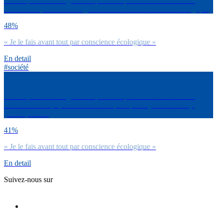
Est-ce que tu fais ce geste au quotidien pour l’environnement ?
Utiliser des produits ménagers naturels ou avec un label écologique
48%
« Je le fais avant tout par conscience écologique »
En detail
#société
Est-ce que tu fais ce geste au quotidien pour l’environnement ?
Eteindre mes équipements électroniques quand je suis absent(e)
(écrans, wifi…)
41%
« Je le fais avant tout par conscience écologique »
En detail
Suivez-nous sur