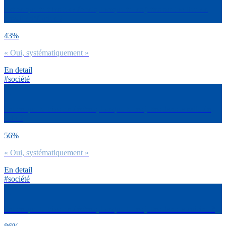
Est-ce que tu tries tes déchets, lorsque tu les jettes sur ton lieu de
travail / d’études ?
43%
« Oui, systématiquement »
En detail
#société
Est-ce que tu tries tes déchets, lorsque tu les jettes dans ta salle de
bain ?
56%
« Oui, systématiquement »
En detail
#société
Est-ce que tu tries tes déchets, lorsque tu les jettes dans ta cuisine ?