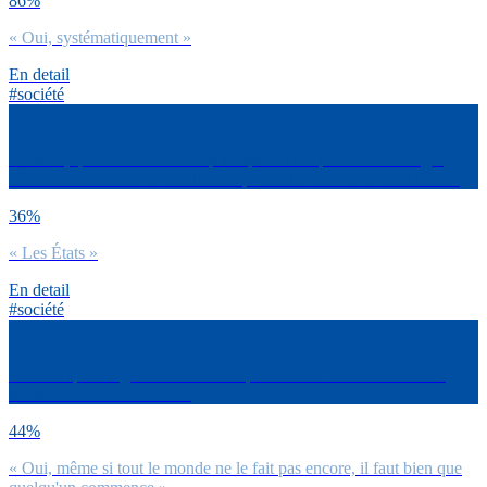
86%
« Oui, systématiquement »
En detail
#société
Au final, quel est selon toi le principal acteur pour faire changer
réellement la donne en matière de protection de l’environnement ?
36%
« Les États »
En detail
#société
Crois-tu que les gestes individuels puissent faire la différence en
matière d’environnement ?
44%
« Oui, même si tout le monde ne le fait pas encore, il faut bien que