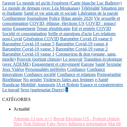
l'argent
Le monde tel qu'ils l'espèrent (Carte blanche Luc Balleroy)
Le monde de demain (avec Léa Moukanas)
Téléréalité
Situation pro
et étudiante
Santé et vie amicale et sociale
Libération de la parole
Confinement
Journalisme
Police
Bilan année 2020
Vie sexuelle et
consommation
COVID, éthique, élections US
COVID : impact
perso
Engagement
Tenue républicaine
Eté et rentrée COVID
Société et consommation
Selfie et questions d'actu
Les relations
post-Covid
Génération COVID
Baromètre Covid-19 vague 6
Baromètre Covid-19 vague 5
Baromètre Covid-19 vague 4
Baromètre Covid-19 vague 3
Baromètre Covid-19 vague 2
Baromètre Covid-19 vague 1
Coronavirus & don (organe, sang,
moelle)
Pouvoir (portrait chinois)
Le pouvoir
Transition écologique
(avec ADEME)
Engagement et citoyenneté
Europe
Santé
Sexisme
Jeux Vidéos
Personnalités préférées
Confiance
Confiance
innovations
Confiance société
Confiance et relations
Pornographie
Bioéthique
No gender
Violences faites aux femmes
e-Santé
Handicap
Mobilité, transports
IA et Robots
Espace et extraterrestres
Le travail
Sexe (partenariat Durex)
+
CATÉGORIES
Actualité
Attentats 13 nov. n+1
Brexit
Elections US - Portrait chinois
Nice
Nuit Debout
Fake News
Influence information
Mai 68