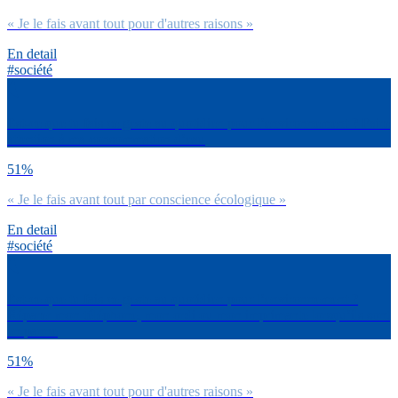
« Je le fais avant tout pour d'autres raisons »
En detail
#société
Est-ce que tu fais ce geste au quotidien pour l’environnement ? Faire
attention à ma consommation d’eau
51%
« Je le fais avant tout par conscience écologique »
En detail
#société
Est-ce que tu fais ce geste au quotidien pour l’environnement ?
Réparer mon téléphone, mon ordi ou mon imprimante lorsqu’ils sont
en panne
51%
« Je le fais avant tout pour d'autres raisons »