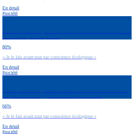
En detail
#société
Est-ce que tu fais ce geste au quotidien pour l’environnement ? Trier
mes déchets systématiquement
80%
« Je le fais avant tout par conscience écologique »
En detail
#société
Est-ce que tu fais ce geste au quotidien pour l’environnement ? Ne
pas jeter mes chewing-gums ou mes papiers par terre
66%
« Je le fais avant tout par conscience écologique »
En detail
#société