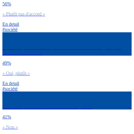
56%
« Plutôt pas d'accord »
En detail
#société
Penses-tu que les services publics offrent assez de moyens pour
assurer le tri sélectif ?
49%
« Oui, plutôt »
En detail
#société
Sais-tu ce que deviennent tes déchets recyclés ?
41%
« Non »