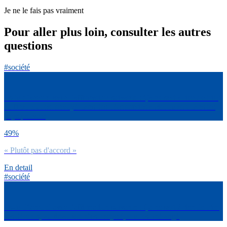
Je ne le fais pas vraiment
Pour aller plus loin, consulter les autres
questions
#société
Es-tu d’accord avec l’affirmation suivante : Ça ne sert à rien de trier,
au final tout est envoyé dans des déchetteries à ciel ouvert dans les
pays pauvres
49%
« Plutôt pas d'accord »
En detail
#société
Es-tu d’accord avec l’affirmation suivante : Ça ne sert à rien de trier
ses déchets, au final rien n’est recyclé, tout est mélangé