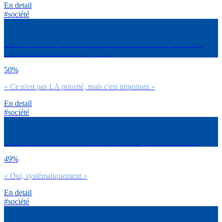
En detail
#société
À titre personnel, le tri des déchets est-il l’une de tes priorités en
matière de conscience écologique ?
50%
« Ce n'est pas LA priorité, mais c'est important »
En detail
#société
Est-ce que tu tries tes déchets, lorsque tu les jettes dans la rue ?
49%
« Oui, systématiquement »
En detail
#société