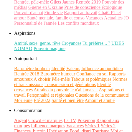
Rentrée, pêle-mêle
Gilets Jaunes
Rentrée 2019
Pouvoir des
médias
Guerre en Ukraine
Prise de conscience écologique
Pouvoir d'achat
Fin de vie
Rapport au travail
ChatGPT et
amour
Santé mentale, famille et conso
Vacances
Actualités
JO
Personnalité de l'année
Les conflits mondiaux
Aspirations
Amitié, sexe, genre, rêve
Croyances
Tu préfères... ?
UDES
NOMAD
Pouvoir magique
Autoportrait
Baromètre bonheur
Identité
Valeurs
Influence au quotidien
Rentrée 2018
Baromètre humeur
Confiance en soi
Rapports
amoureux
A choisir
Pêle-mêle
Tabous et polémiques
Normes
et transmissions
Transmission et générations
Identité
croyances
Attraits du pouvoir
Je n'ai jamais...
Aspirations et
travail
Personnalité et régionales
Questions de la communauté
MoiJeune
Été 2022
Santé et bien-être
Amour et amitié
Consommation
Argent
Crowd et marques
La TV
Pokemon
Rapport aux
marques
Influence marques
Vacances
Séries 1
Séries 2
Finances, bitcoin
Ubérisation
Food, distri
Tourisme
Moi et