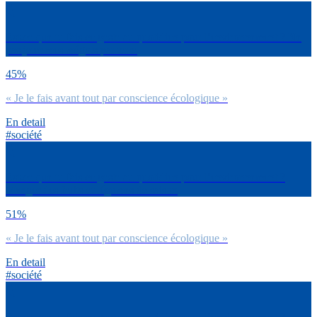
Est-ce que tu fais ce geste au quotidien pour l’environnement ? Ne
pas jeter mes mégots par terre
45%
« Je le fais avant tout par conscience écologique »
En detail
#société
Est-ce que tu fais ce geste au quotidien pour l’environnement ?
Manger des fruits et légumes de saison
51%
« Je le fais avant tout par conscience écologique »
En detail
#société