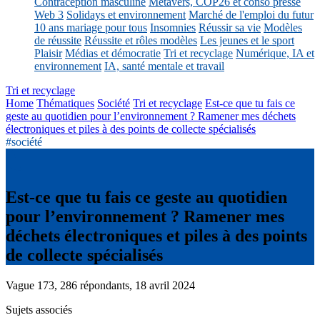
Contraception masculine
Métavers, COP26 et conso presse
Web 3
Solidays et environnement
Marché de l'emploi du futur
10 ans mariage pour tous
Insomnies
Réussir sa vie
Modèles
de réussite
Réussite et rôles modèles
Les jeunes et le sport
Plaisir
Médias et démocratie
Tri et recyclage
Numérique, IA et
environnement
IA, santé mentale et travail
Tri et recyclage
Home
Thématiques
Société
Tri et recyclage
Est-ce que tu fais ce
geste au quotidien pour l’environnement ? Ramener mes déchets
électroniques et piles à des points de collecte spécialisés
#société
Est-ce que tu fais ce geste au quotidien
pour l’environnement ? Ramener mes
déchets électroniques et piles à des points
de collecte spécialisés
Vague 173, 286 répondants, 18 avril 2024
Sujets associés