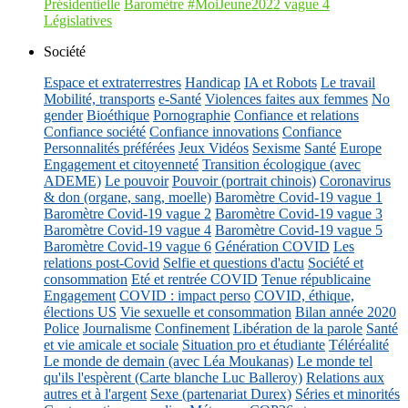
Présidentielle
Baromètre #MoiJeune2022 vague 4
Législatives
Société
Espace et extraterrestres
Handicap
IA et Robots
Le travail
Mobilité, transports
e-Santé
Violences faites aux femmes
No
gender
Bioéthique
Pornographie
Confiance et relations
Confiance société
Confiance innovations
Confiance
Personnalités préférées
Jeux Vidéos
Sexisme
Santé
Europe
Engagement et citoyenneté
Transition écologique (avec
ADEME)
Le pouvoir
Pouvoir (portrait chinois)
Coronavirus
& don (organe, sang, moelle)
Baromètre Covid-19 vague 1
Baromètre Covid-19 vague 2
Baromètre Covid-19 vague 3
Baromètre Covid-19 vague 4
Baromètre Covid-19 vague 5
Baromètre Covid-19 vague 6
Génération COVID
Les
relations post-Covid
Selfie et questions d'actu
Société et
consommation
Eté et rentrée COVID
Tenue républicaine
Engagement
COVID : impact perso
COVID, éthique,
élections US
Vie sexuelle et consommation
Bilan année 2020
Police
Journalisme
Confinement
Libération de la parole
Santé
et vie amicale et sociale
Situation pro et étudiante
Téléréalité
Le monde de demain (avec Léa Moukanas)
Le monde tel
qu'ils l'espèrent (Carte blanche Luc Balleroy)
Relations aux
autres et à l'argent
Sexe (partenariat Durex)
Séries et minorités