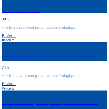
Est-ce que tu fais ce geste au quotidien pour l’environnement ?
Utiliser le vélo, les transports en commun ou autres moyens de
transport moins polluants
38%
« Je le fais avant tout par conscience écologique »
En detail
#société
Est-ce que tu fais ce geste au quotidien pour l’environnement ?
Réduire mon utilisation du plastique, du jetable
74%
« Je le fais avant tout par conscience écologique »
En detail
#société
Est-ce que tu fais ce geste au quotidien pour l’environnement ?
Manger bio