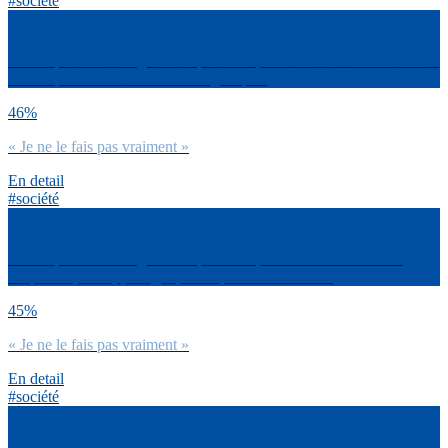
#société
Est-ce que tu fais ce geste au quotidien pour l’environnement ? Faire
du compost avec mes déchets organiques
46%
« Je ne le fais pas vraiment »
En detail
#société
Est-ce que tu fais ce geste au quotidien pour l’environnement ?
Emprunter, louer, partager plutôt que d’acheter neuf
45%
« Je ne le fais pas vraiment »
En detail
#société