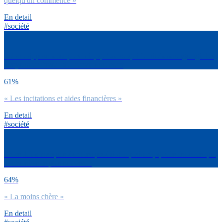
quelqu'un commence »
En detail
#société
Selon toi, pour aller plus loin, qu’est-ce qui ferait davantage agir les
citoyens en faveur de l’environnement
61%
« Les incitations et aides financières »
En detail
#société
Entre deux marques dont les produits te plaisent, quelle est celle que
tu choisiras le plus souvent :
64%
« La moins chère »
En detail