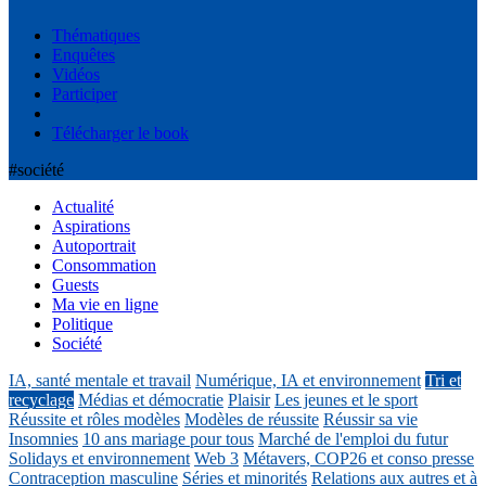
Thématiques
Enquêtes
Vidéos
Participer
Télécharger le book
#société
Actualité
Aspirations
Autoportrait
Consommation
Guests
Ma vie en ligne
Politique
Société
IA, santé mentale et travail
Numérique, IA et environnement
Tri et
recyclage
Médias et démocratie
Plaisir
Les jeunes et le sport
Réussite et rôles modèles
Modèles de réussite
Réussir sa vie
Insomnies
10 ans mariage pour tous
Marché de l'emploi du futur
Solidays et environnement
Web 3
Métavers, COP26 et conso presse
Contraception masculine
Séries et minorités
Relations aux autres et à