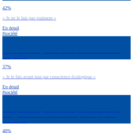
42%
« Je ne le fais pas vraiment »
En detail
#société
Est-ce que tu fais ce geste au quotidien pour l’environnement ?
Manger local
37%
« Je le fais avant tout par conscience écologique »
En detail
#société
Est-ce que tu fais ce geste au quotidien pour l’environnement ?
Privilégier l’achat d’occasion : vêtements, meubles, appareils
électroniques
40%