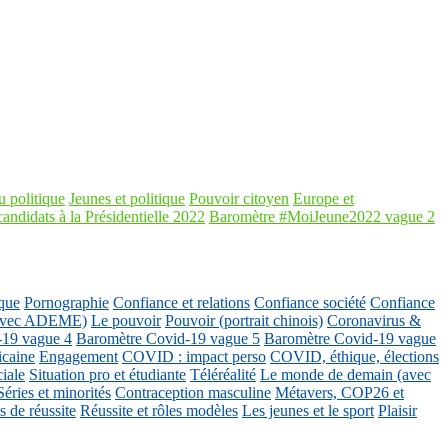
 politique
Jeunes et politique
Pouvoir citoyen
Europe et
candidats à la Présidentielle 2022
Baromètre #MoiJeune2022 vague 2
que
Pornographie
Confiance et relations
Confiance société
Confiance
 (avec ADEME)
Le pouvoir
Pouvoir (portrait chinois)
Coronavirus &
-19 vague 4
Baromètre Covid-19 vague 5
Baromètre Covid-19 vague
icaine
Engagement
COVID : impact perso
COVID, éthique, élections
ciale
Situation pro et étudiante
Téléréalité
Le monde de demain (avec
Séries et minorités
Contraception masculine
Métavers, COP26 et
 de réussite
Réussite et rôles modèles
Les jeunes et le sport
Plaisir