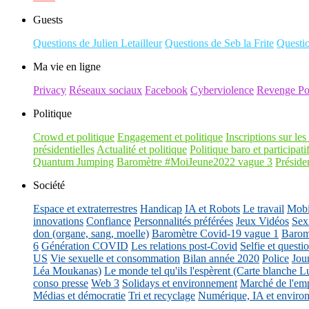
Guests
Questions de Julien Letailleur
Questions de Seb la Frite
Questi
Ma vie en ligne
Privacy
Réseaux sociaux
Facebook
Cyberviolence
Revenge Po
Politique
Crowd et politique
Engagement et politique
Inscriptions sur les 
présidentielles
Actualité et politique
Politique baro et participati
Quantum Jumping
Baromètre #MoiJeune2022 vague 3
Présiden
Société
Espace et extraterrestres
Handicap
IA et Robots
Le travail
Mobil
innovations
Confiance
Personnalités préférées
Jeux Vidéos
Sex
don (organe, sang, moelle)
Baromètre Covid-19 vague 1
Barom
6
Génération COVID
Les relations post-Covid
Selfie et questi
US
Vie sexuelle et consommation
Bilan année 2020
Police
Jou
Léa Moukanas)
Le monde tel qu'ils l'espèrent (Carte blanche L
conso presse
Web 3
Solidays et environnement
Marché de l'emp
Médias et démocratie
Tri et recyclage
Numérique, IA et enviro