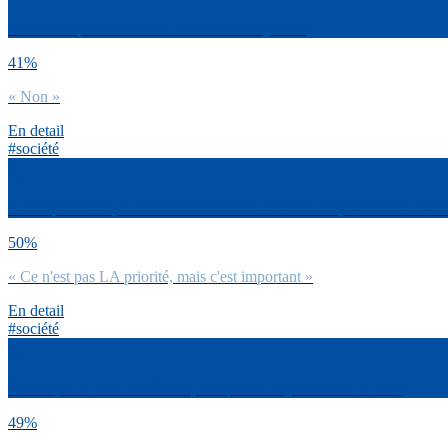
Sais-tu ce que deviennent tes déchets recyclés ?
41%
« Non »
En detail
#société
À titre personnel, le tri des déchets est-il l’une de tes priorités en ma
50%
« Ce n'est pas LA priorité, mais c'est important »
En detail
#société
Est-ce que tu tries tes déchets, lorsque tu les jettes dans la rue ?
49%