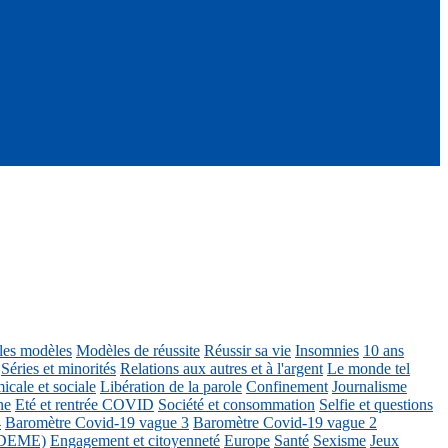
ôles modèles
Modèles de réussite
Réussir sa vie
Insomnies
10 ans
Séries et minorités
Relations aux autres et à l'argent
Le monde tel
icale et sociale
Libération de la parole
Confinement
Journalisme
ne
Eté et rentrée COVID
Société et consommation
Selfie et questions
4
Baromètre Covid-19 vague 3
Baromètre Covid-19 vague 2
 ADEME)
Engagement et citoyenneté
Europe
Santé
Sexisme
Jeux