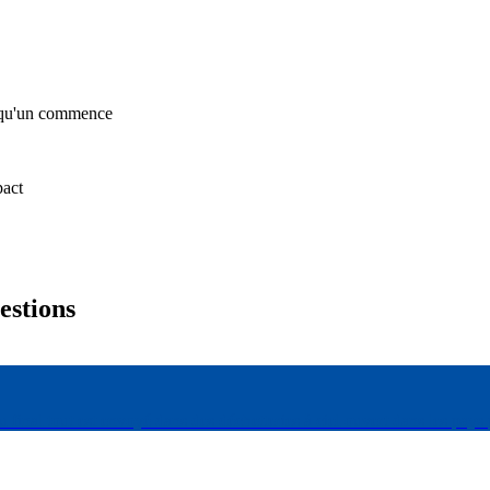
uelqu'un commence
pact
uestions
 au final tout est envoyé dans des déchetteries à ciel ouvert dans les pays