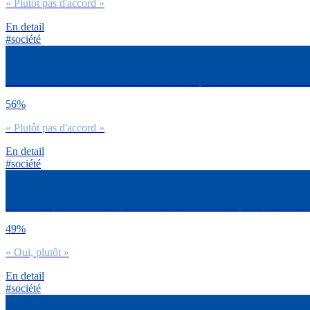
« Plutôt pas d'accord »
En detail
#société
Es-tu d’accord avec l’affirmation suivante : Ça ne sert à rien de trier s
56%
« Plutôt pas d'accord »
En detail
#société
Penses-tu que les services publics offrent assez de moyens pour assurer 
49%
« Oui, plutôt »
En detail
#société