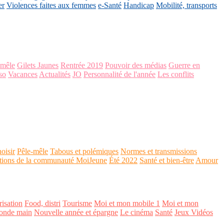
er
Violences faites aux femmes
e-Santé
Handicap
Mobilité, transports
-mêle
Gilets Jaunes
Rentrée 2019
Pouvoir des médias
Guerre en
so
Vacances
Actualités
JO
Personnalité de l'année
Les conflits
oisir
Pêle-mêle
Tabous et polémiques
Normes et transmissions
tions de la communauté MoiJeune
Été 2022
Santé et bien-être
Amour
isation
Food, distri
Tourisme
Moi et mon mobile 1
Moi et mon
onde main
Nouvelle année et épargne
Le cinéma
Santé
Jeux Vidéos