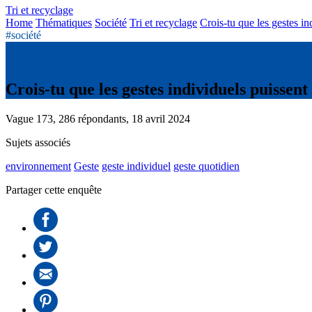
Tri et recyclage
Home
Thématiques
Société
Tri et recyclage
Crois-tu que les gestes in
#société
Crois-tu que les gestes individuels puissen
Vague 173, 286 répondants, 18 avril 2024
Sujets associés
environnement
Geste
geste individuel
geste quotidien
Partager cette enquête