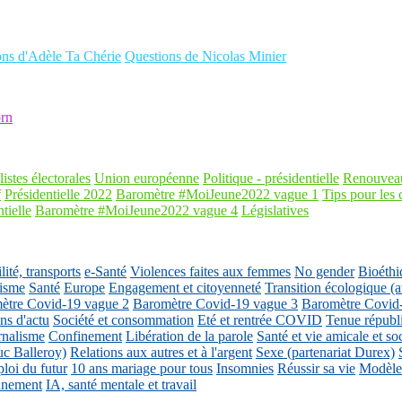
ons d'Adèle Ta Chérie
Questions de Nicolas Minier
rn
listes électorales
Union européenne
Politique - présidentielle
Renouveau
f
Présidentielle 2022
Baromètre #MoiJeune2022 vague 1
Tips pour les 
tielle
Baromètre #MoiJeune2022 vague 4
Législatives
ité, transports
e-Santé
Violences faites aux femmes
No gender
Bioéthi
isme
Santé
Europe
Engagement et citoyenneté
Transition écologique
ètre Covid-19 vague 2
Baromètre Covid-19 vague 3
Baromètre Covid
ons d'actu
Société et consommation
Eté et rentrée COVID
Tenue républ
rnalisme
Confinement
Libération de la parole
Santé et vie amicale et so
uc Balleroy)
Relations aux autres et à l'argent
Sexe (partenariat Durex)
loi du futur
10 ans mariage pour tous
Insomnies
Réussir sa vie
Modèles
nnement
IA, santé mentale et travail