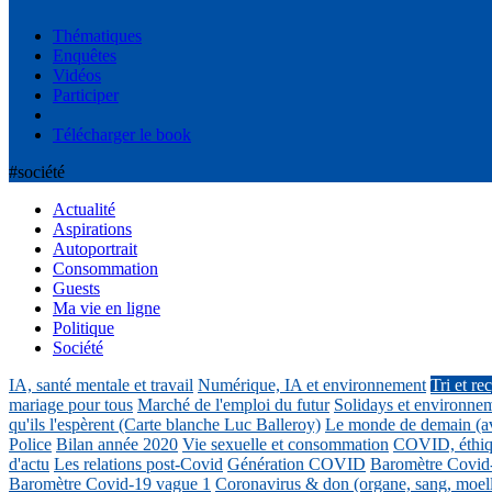
Thématiques
Enquêtes
Vidéos
Participer
Télécharger le book
#société
Actualité
Aspirations
Autoportrait
Consommation
Guests
Ma vie en ligne
Politique
Société
IA, santé mentale et travail
Numérique, IA et environnement
Tri et re
mariage pour tous
Marché de l'emploi du futur
Solidays et environne
qu'ils l'espèrent (Carte blanche Luc Balleroy)
Le monde de demain (a
Police
Bilan année 2020
Vie sexuelle et consommation
COVID, éthiq
d'actu
Les relations post-Covid
Génération COVID
Baromètre Covid
Baromètre Covid-19 vague 1
Coronavirus & don (organe, sang, moel