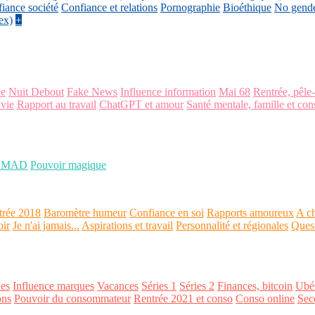
iance société
Confiance et relations
Pornographie
Bioéthique
No gend
ex)
+
ce
Nuit Debout
Fake News
Influence information
Mai 68
Rentrée, pêle
 vie
Rapport au travail
ChatGPT et amour
Santé mentale, famille et con
OMAD
Pouvoir magique
trée 2018
Baromètre humeur
Confiance en soi
Rapports amoureux
A ch
oir
Je n'ai jamais...
Aspirations et travail
Personnalité et régionales
Ques
es
Influence marques
Vacances
Séries 1
Séries 2
Finances, bitcoin
Ubér
ons
Pouvoir du consommateur
Rentrée 2021 et conso
Conso online
Sec