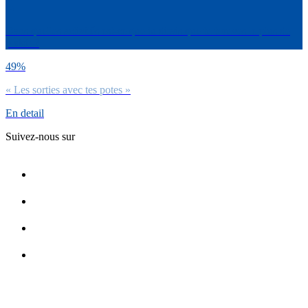
Dans quelles activités est-ce que tu dirais que tu trouves le plus de
plaisir ?
49%
« Les sorties avec tes potes »
En detail
Suivez-nous sur