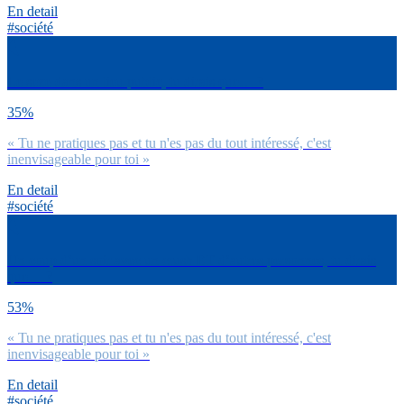
En detail
#société
Le sexe dans un lieu public, tu dirais que… ?
35%
« Tu ne pratiques pas et tu n'es pas du tout intéressé, c'est
inenvisageable pour toi »
En detail
#société
Un coup d’un soir avec un crush ET d’autres personnes, tu dirais
que… ?
53%
« Tu ne pratiques pas et tu n'es pas du tout intéressé, c'est
inenvisageable pour toi »
En detail
#société