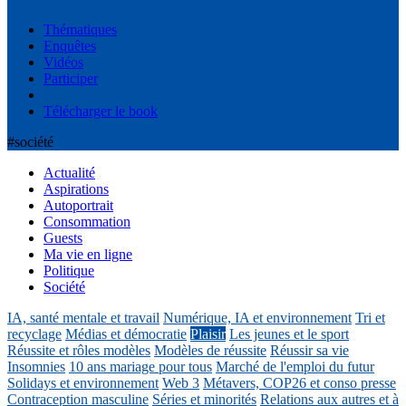
Thématiques
Enquêtes
Vidéos
Participer
Télécharger le book
#société
Actualité
Aspirations
Autoportrait
Consommation
Guests
Ma vie en ligne
Politique
Société
IA, santé mentale et travail
Numérique, IA et environnement
Tri et
recyclage
Médias et démocratie
Plaisir
Les jeunes et le sport
Réussite et rôles modèles
Modèles de réussite
Réussir sa vie
Insomnies
10 ans mariage pour tous
Marché de l'emploi du futur
Solidays et environnement
Web 3
Métavers, COP26 et conso presse
Contraception masculine
Séries et minorités
Relations aux autres et à