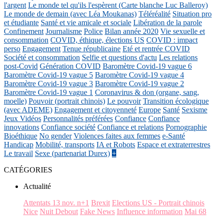
l'argent
Le monde tel qu'ils l'espèrent (Carte blanche Luc Balleroy)
Le monde de demain (avec Léa Moukanas)
Téléréalité
Situation pro
et étudiante
Santé et vie amicale et sociale
Libération de la parole
Confinement
Journalisme
Police
Bilan année 2020
Vie sexuelle et
consommation
COVID, éthique, élections US
COVID : impact
perso
Engagement
Tenue républicaine
Eté et rentrée COVID
Société et consommation
Selfie et questions d'actu
Les relations
post-Covid
Génération COVID
Baromètre Covid-19 vague 6
Baromètre Covid-19 vague 5
Baromètre Covid-19 vague 4
Baromètre Covid-19 vague 3
Baromètre Covid-19 vague 2
Baromètre Covid-19 vague 1
Coronavirus & don (organe, sang,
moelle)
Pouvoir (portrait chinois)
Le pouvoir
Transition écologique
(avec ADEME)
Engagement et citoyenneté
Europe
Santé
Sexisme
Jeux Vidéos
Personnalités préférées
Confiance
Confiance
innovations
Confiance société
Confiance et relations
Pornographie
Bioéthique
No gender
Violences faites aux femmes
e-Santé
Handicap
Mobilité, transports
IA et Robots
Espace et extraterrestres
Le travail
Sexe (partenariat Durex)
+
CATÉGORIES
Actualité
Attentats 13 nov. n+1
Brexit
Elections US - Portrait chinois
Nice
Nuit Debout
Fake News
Influence information
Mai 68