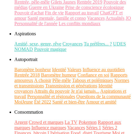
Rentrée, pêle-mêle
Gilets Jaunes
Rentrée 2019
Pouvoir des
médias
Guerre en Ukraine
Prise de conscience écologique
Pouvoir d'achat
Fin de vie
Rapport au travail
ChatGPT et
amour
Santé mentale, famille et conso
Vacances
Actualités
JO
Personnalité de l'année
Les conflits mondiaux
Aspirations
Amitié, sexe, genre, rêve
Croyances
Tu préfères... ?
UDES
NOMAD
Pouvoir magique
Autoportrait
Baromètre bonheur
Identité
Valeurs
Influence au quotidien
Rentrée 2018
Baromètre humeur
Confiance en soi
Rapports
amoureux
A choisir
Pêle-mêle
Tabous et polémiques
Normes
et transmissions
Transmission et générations
Identité
croyances
Attraits du pouvoir
Je n'ai jamais...
Aspirations et
travail
Personnalité et régionales
Questions de la communauté
MoiJeune
Été 2022
Santé et bien-être
Amour et amitié
Consommation
Argent
Crowd et marques
La TV
Pokemon
Rapport aux
marques
Influence marques
Vacances
Séries 1
Séries 2
Finances, bitcoin
Ubérisation
Food, distri
Tourisme
Moi et