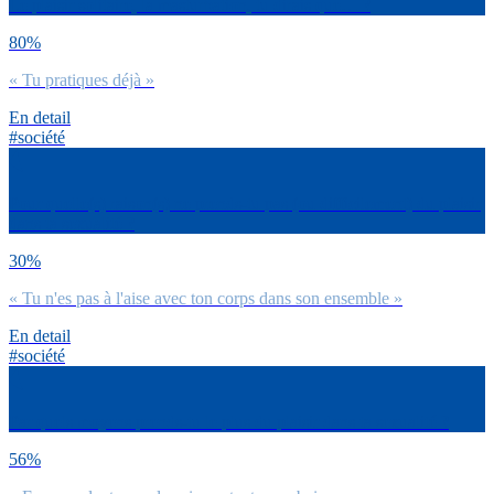
Le plaisir solitaire, la masturbation, tu dirais que… ?
80%
« Tu pratiques déjà »
En detail
#société
Pour quelle(s) raison(s) ne prends-tu pas (ou difficilement) du plaisir
dans ta sexualité ?
30%
« Tu n'es pas à l'aise avec ton corps dans son ensemble »
En detail
#société
Par quels moyens prends-tu le plus du plaisir dans ta sexualité ?
56%