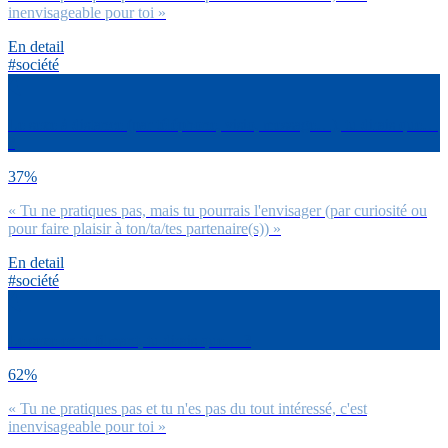
inenvisageable pour toi »
En detail
#société
Le sexe à distance (par téléphone, visio, message…), tu dirais que…
?
37%
« Tu ne pratiques pas, mais tu pourrais l'envisager (par curiosité ou
pour faire plaisir à ton/ta/tes partenaire(s)) »
En detail
#société
Le sexe en te filmant, tu dirais que… ?
62%
« Tu ne pratiques pas et tu n'es pas du tout intéressé, c'est
inenvisageable pour toi »