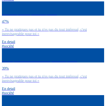
Le sexe à plusieurs, tu dirais que… ?
47%
« Tu ne pratiques pas et tu n'es pas du tout intéressé, c'est
inenvisageable pour toi »
En detail
#société
Un coup d’un soir avec un crush, tu dirais que… ?
39%
« Tu ne pratiques pas et tu n'es pas du tout intéressé, c'est
inenvisageable pour toi »
En detail
#société