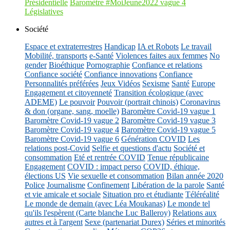
Présidentielle
Baromètre #MoiJeune2022 vague 4
Législatives
Société
Espace et extraterrestres
Handicap
IA et Robots
Le travail
Mobilité, transports
e-Santé
Violences faites aux femmes
No
gender
Bioéthique
Pornographie
Confiance et relations
Confiance société
Confiance innovations
Confiance
Personnalités préférées
Jeux Vidéos
Sexisme
Santé
Europe
Engagement et citoyenneté
Transition écologique (avec
ADEME)
Le pouvoir
Pouvoir (portrait chinois)
Coronavirus
& don (organe, sang, moelle)
Baromètre Covid-19 vague 1
Baromètre Covid-19 vague 2
Baromètre Covid-19 vague 3
Baromètre Covid-19 vague 4
Baromètre Covid-19 vague 5
Baromètre Covid-19 vague 6
Génération COVID
Les
relations post-Covid
Selfie et questions d'actu
Société et
consommation
Eté et rentrée COVID
Tenue républicaine
Engagement
COVID : impact perso
COVID, éthique,
élections US
Vie sexuelle et consommation
Bilan année 2020
Police
Journalisme
Confinement
Libération de la parole
Santé
et vie amicale et sociale
Situation pro et étudiante
Téléréalité
Le monde de demain (avec Léa Moukanas)
Le monde tel
qu'ils l'espèrent (Carte blanche Luc Balleroy)
Relations aux
autres et à l'argent
Sexe (partenariat Durex)
Séries et minorités