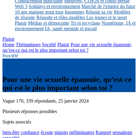
Contraception masculine
Métavers, COP26 et conso presse
Web 3
Solidays et environnement
Marché de l'emploi du futur
10 ans mariage pour tous
Insomnies
Réussir sa vie
Modèles
de réussite
Réussite et rôles modèles
Les jeunes et le sport
Plaisir
Médias et démocratie
Tri et recyclage
Numérique, IA et
environnement
IA, santé mentale et travail
Plaisir
Home
Thématiques
Société
Plaisir
Pour une vie sexuelle épanouie,
qu’est-ce qui est le plus important selon toi ?
#société
Pour une vie sexuelle épanouie, qu’est-ce
qui est le plus important selon toi ?
Vague 170, 339 répondants, 25 janvier 2024
Plusieurs réponses possibles
Sujets associés
bien-être
confiance
écoute
plaisirs
préliminaires
Rapport
sensations
sexualité