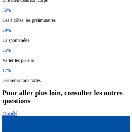
Être bien dans son corps
36%
Les à-côtés, les préliminaires
29%
La spontanéité
26%
Varier les plaisirs
17%
Les sensations fortes
Pour aller plus loin, consulter les autres
questions
#société
L’échangisme, les clubs échangistes, tu dirais que… ?