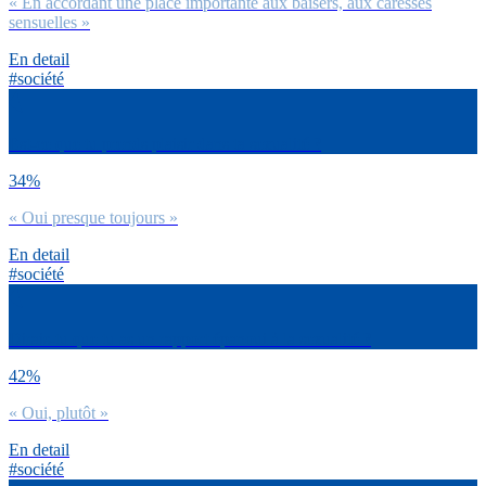
« En accordant une place importante aux baisers, aux caresses
sensuelles »
En detail
#société
Est-ce que tu prends plaisir dans ta sexualité ?
34%
« Oui presque toujours »
En detail
#société
Dirais-tu que tu as un rapport épanoui à la sexualité ?
42%
« Oui, plutôt »
En detail
#société