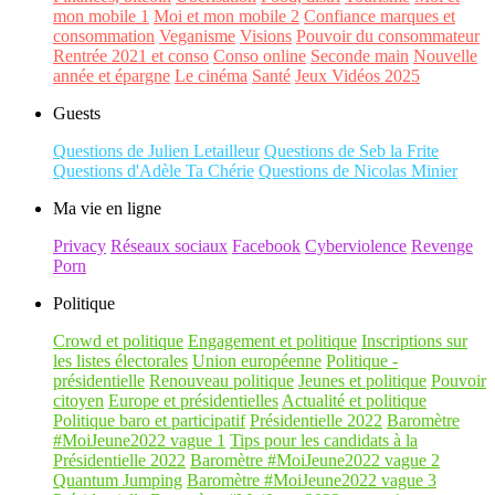
mon mobile 1
Moi et mon mobile 2
Confiance marques et
consommation
Veganisme
Visions
Pouvoir du consommateur
Rentrée 2021 et conso
Conso online
Seconde main
Nouvelle
année et épargne
Le cinéma
Santé
Jeux Vidéos 2025
Guests
Questions de Julien Letailleur
Questions de Seb la Frite
Questions d'Adèle Ta Chérie
Questions de Nicolas Minier
Ma vie en ligne
Privacy
Réseaux sociaux
Facebook
Cyberviolence
Revenge
Porn
Politique
Crowd et politique
Engagement et politique
Inscriptions sur
les listes électorales
Union européenne
Politique -
présidentielle
Renouveau politique
Jeunes et politique
Pouvoir
citoyen
Europe et présidentielles
Actualité et politique
Politique baro et participatif
Présidentielle 2022
Baromètre
#MoiJeune2022 vague 1
Tips pour les candidats à la
Présidentielle 2022
Baromètre #MoiJeune2022 vague 2
Quantum Jumping
Baromètre #MoiJeune2022 vague 3