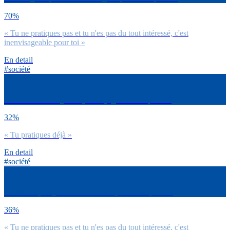
70%
« Tu ne pratiques pas et tu n'es pas du tout intéressé, c'est
inenvisageable pour toi »
En detail
#société
Le sexe avec des jouets (sex-toys), tu dirais que… ?
32%
« Tu pratiques déjà »
En detail
#société
Le BDSM, les jeux de domination, tu dirais que… ?
36%
« Tu ne pratiques pas et tu n'es pas du tout intéressé, c'est