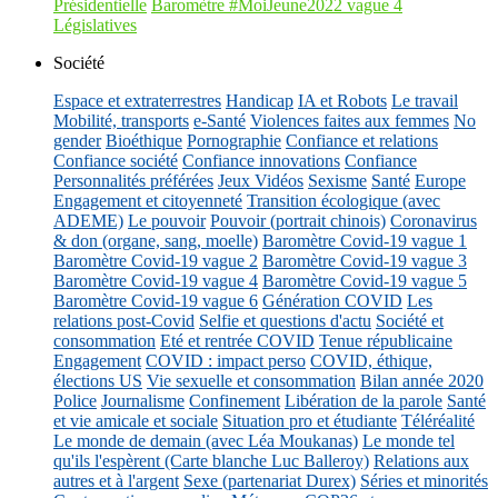
Présidentielle
Baromètre #MoiJeune2022 vague 4
Législatives
Société
Espace et extraterrestres
Handicap
IA et Robots
Le travail
Mobilité, transports
e-Santé
Violences faites aux femmes
No
gender
Bioéthique
Pornographie
Confiance et relations
Confiance société
Confiance innovations
Confiance
Personnalités préférées
Jeux Vidéos
Sexisme
Santé
Europe
Engagement et citoyenneté
Transition écologique (avec
ADEME)
Le pouvoir
Pouvoir (portrait chinois)
Coronavirus
& don (organe, sang, moelle)
Baromètre Covid-19 vague 1
Baromètre Covid-19 vague 2
Baromètre Covid-19 vague 3
Baromètre Covid-19 vague 4
Baromètre Covid-19 vague 5
Baromètre Covid-19 vague 6
Génération COVID
Les
relations post-Covid
Selfie et questions d'actu
Société et
consommation
Eté et rentrée COVID
Tenue républicaine
Engagement
COVID : impact perso
COVID, éthique,
élections US
Vie sexuelle et consommation
Bilan année 2020
Police
Journalisme
Confinement
Libération de la parole
Santé
et vie amicale et sociale
Situation pro et étudiante
Téléréalité
Le monde de demain (avec Léa Moukanas)
Le monde tel
qu'ils l'espèrent (Carte blanche Luc Balleroy)
Relations aux
autres et à l'argent
Sexe (partenariat Durex)
Séries et minorités