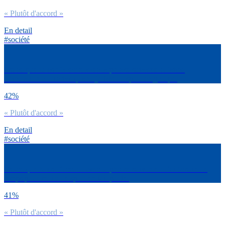
« Plutôt d'accord »
En detail
#société
Est-ce que tu es d’accord avec la phrase suivante : J’aime
l’émulation collective quand je fais du sport en groupe.
42%
« Plutôt d'accord »
En detail
#société
Est-ce que tu es d’accord avec la phrase suivante : J’ai besoin de
temps pour moi et le sport en fait partie.
41%
« Plutôt d'accord »