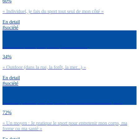
60%
« Individuel, je fais du sport tout seul de mon côté »
En detail
#société
Où est-ce que tu pratiques le plus souvent ?
34%
« Outdoor (dans la rue, la forêt, la mer...) »
En detail
#société
Au final, pour toi, le sport, c’est plutôt une fin ou un moyen ?
72%
« Un moyen : Je pratique le sport pour entretenir mon corps, ma
forme ou ma santé »