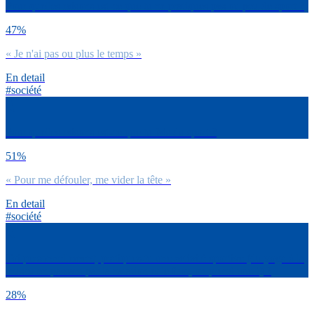
Pour quelles raisons est-ce que tu ne pratiques pas ou peu de sport ?
47%
« Je n'ai pas ou plus le temps »
En detail
#société
Pour quelles raisons est-ce que tu fais du sport ?
51%
« Pour me défouler, me vider la tête »
En detail
#société
Toi personnellement, pratiques-tu une activité sportive (du yoga à la
muscu en passant par la natation et le foot, on prend tout !) ?
28%