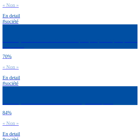
« Non »
En detail
#société
As-tu déjà commencé ou renforcé une pratique sportive pour plaire à
ton crush ?
70%
« Non »
En detail
#société
As-tu déjà fait une rencontre amoureuse grâce au sport ?
84%
« Non »
En detail
#société