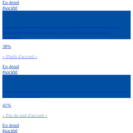
En detail
#société
Est-ce que tu es d’accord avec la phrase suivante : Le sport me
permet de sortir de mon cercle, de rencontrer de nouvelles
personnes.
38%
« Plutôt d'accord »
En detail
#société
Est-ce que tu es d’accord avec la phrase suivante : J’hésite souvent
entre sport et apéro.
41%
« Pas du tout d'accord »
En detail
#société