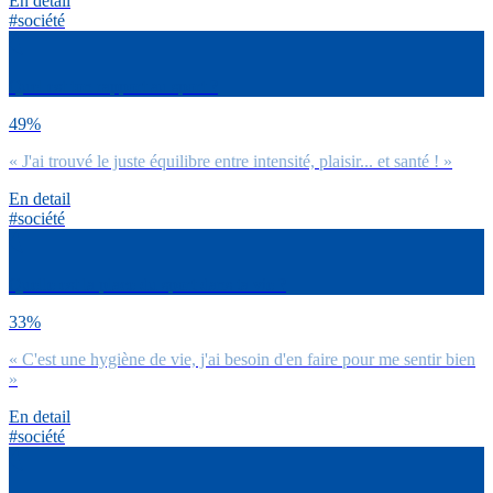
En detail
#société
Quel est ton rapport au sport ?
49%
« J'ai trouvé le juste équilibre entre intensité, plaisir... et santé ! »
En detail
#société
Quelle est la place du sport dans ta vie ?
33%
« C'est une hygiène de vie, j'ai besoin d'en faire pour me sentir bien
»
En detail
#société