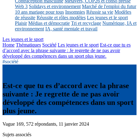
Contraception masculine
Métavers, COP26 et conso presse
Web 3
Solidays et environnement
Marché de l'emploi du futur
10 ans mariage pour tous
Insomnies
Réussir sa vie
Modèles
de réussite
Réussite et rôles modèles
Les jeunes et le sport
Plaisir
Médias et démocratie
Tri et recyclage
Numérique, IA et
environnement
IA, santé mentale et travail
Les jeunes et le sport
Home
Thématiques
Société
Les jeunes et le sport
Est-ce que tu es
d’accord avec la phrase suivante : Je regrette de ne pas avoir
développé des compétences dans un sport plus jeune.
#société
Est-ce que tu es d’accord avec la phrase
suivante : Je regrette de ne pas avoir
développé des compétences dans un sport
plus jeune.
Vague 169, 572 répondants, 11 janvier 2024
Sujets associés