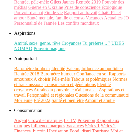
Rentrée, pêle-mêle
Gilets Jaunes
Rentrée 2019
Pouvoir des
médias
Guerre en Ukraine
Prise de conscience écologique
Pouvoir d'achat
Fin de vie
Rapport au travail
ChatGPT et
amour
Santé mentale, famille et conso
Vacances
Actualités
JO
Personnalité de l'année
Les conflits mondiaux
Aspirations
Amitié, sexe, genre, rêve
Croyances
Tu préfères... ?
UDES
NOMAD
Pouvoir magique
Autoportrait
Baromètre bonheur
Identité
Valeurs
Influence au quotidien
Rentrée 2018
Baromètre humeur
Confiance en soi
Rapports
amoureux
A choisir
Pêle-mêle
Tabous et polémiques
Normes
et transmissions
Transmission et générations
Identité
croyances
Attraits du pouvoir
Je n'ai jamais...
Aspirations et
travail
Personnalité et régionales
Questions de la communauté
MoiJeune
Été 2022
Santé et bien-être
Amour et amitié
Consommation
Argent
Crowd et marques
La TV
Pokemon
Rapport aux
marques
Influence marques
Vacances
Séries 1
Séries 2
Finances, bitcoin
Ubérisation
Food, distri
Tourisme
Moi et