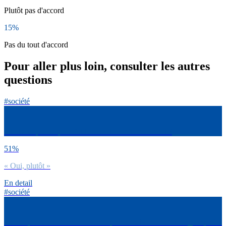
Plutôt pas d'accord
15%
Pas du tout d'accord
Pour aller plus loin, consulter les autres
questions
#société
Dirais-tu que le sport t’aide à avoir confiance en toi ?
51%
« Oui, plutôt »
En detail
#société
Est-ce que tu es d’accord avec la phrase suivante : J’ai longtemps été