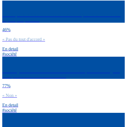
Est-ce que tu refuses souvent des invitations pour te concentrer sur
ta pratique sportive ?
46%
« Pas du tout d'accord »
En detail
#société
As-tu déjà fait la différence lors d’un entretien professionnel grâce
aux sports mentionnés sur ton CV ?
77%
« Non »
En detail
#société