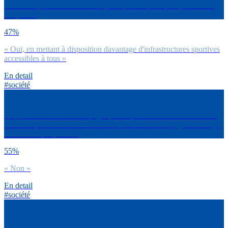
Penses-tu que l’État a un rôle à jouer pour la pratique sportive des
citoyens ?
47%
« Oui, en mettant à disposition davantage d'infrastructures sportives
accessibles à tous »
En detail
#société
La promotion de l’activité physique et sportive est la Grande cause
nationale pour 2024. As-tu entendu parler de la campagne « Bouge
30 minutes par jour » ?
55%
« Non »
En detail
#société
Nous sommes de plus en plus incités à ‘bouger plus’, même en