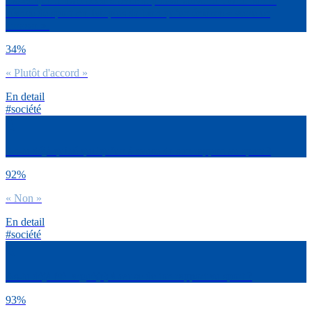
Est-ce que tu es d’accord avec la phrase suivante : Une bonne
séance de sport me fait plus de bien qu’un énième « verre en
terrasse ».
34%
« Plutôt d'accord »
En detail
#société
As-tu déjà quitté quelqu’un à cause de son rapport au sport ?
92%
« Non »
En detail
#société
As-tu déjà été largué(e) à cause de ton rapport au sport ?
93%