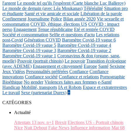
l'argent
Le monde tel qu'ils l'espèrent (Carte blanche Luc Balleroy)
Le monde de demain (avec Léa Moukanas)
Téléréalité
Situation pro
et étudiante
Santé et vie amicale et sociale
Libération de la parole
Confinement
Journalisme
Police
Bilan année 2020
Vie sexuelle et
consommation
COVID, éthique, élections US
COVID : impact
perso
Engagement
Tenue républicaine
Eté et rentrée COVID
Société et consommation
Selfie et questions d'actu
Les relations
post-Covid
Génération COVID
Baromètre Covid-19 vague 6
Baromètre Covid-19 vague 5
Baromètre Covid-19 vague 4
Baromètre Covid-19 vague 3
Baromètre Covid-19 vague 2
Baromètre Covid-19 vague 1
Coronavirus & don (organe, sang,
moelle)
Pouvoir (portrait chinois)
Le pouvoir
Transition écologique
(avec ADEME)
Engagement et citoyenneté
Europe
Santé
Sexisme
Jeux Vidéos
Personnalités préférées
Confiance
Confiance
innovations
Confiance société
Confiance et relations
Pornographie
Bioéthique
No gender
Violences faites aux femmes
e-Santé
Handicap
Mobilité, transports
IA et Robots
Espace et extraterrestres
Le travail
Sexe (partenariat Durex)
+
CATÉGORIES
Actualité
Attentats 13 nov. n+1
Brexit
Elections US - Portrait chinois
Nice
Nuit Debout
Fake News
Influence information
Mai 68