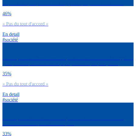
dispensé de sport (ou voulu l’être) parce que j’étais mal à l’aise.
46%
« Pas du tout d'accord »
En detail
#société
Est-ce que tu es d’accord avec la phrase suivante : J’ai développé un
goût pour le sport tardivement, que je n’avais pas plus jeune.
35%
« Pas du tout d'accord »
En detail
#société
Est-ce que tu es d’accord avec la phrase suivante : J’ai du mal à
sortir de chez moi pour faire du sport.
33%