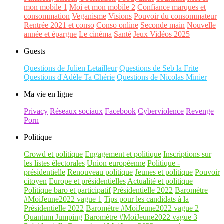
mon mobile 1
Moi et mon mobile 2
Confiance marques et
consommation
Veganisme
Visions
Pouvoir du consommateur
Rentrée 2021 et conso
Conso online
Seconde main
Nouvelle
année et épargne
Le cinéma
Santé
Jeux Vidéos 2025
Guests
Questions de Julien Letailleur
Questions de Seb la Frite
Questions d'Adèle Ta Chérie
Questions de Nicolas Minier
Ma vie en ligne
Privacy
Réseaux sociaux
Facebook
Cyberviolence
Revenge
Porn
Politique
Crowd et politique
Engagement et politique
Inscriptions sur
les listes électorales
Union européenne
Politique -
présidentielle
Renouveau politique
Jeunes et politique
Pouvoir
citoyen
Europe et présidentielles
Actualité et politique
Politique baro et participatif
Présidentielle 2022
Baromètre
#MoiJeune2022 vague 1
Tips pour les candidats à la
Présidentielle 2022
Baromètre #MoiJeune2022 vague 2
Quantum Jumping
Baromètre #MoiJeune2022 vague 3