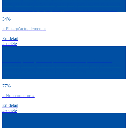
Covid, dirais-tu que tu as fait plutôt plus, plutôt moins ou le même
niveau d’activité physique par rapport à tes habitudes actuelles ?
34%
« Plus qu'actuellement »
En detail
#société
On ne fait pas toujours du sport de la même façon. Lors de ta
maternité/paternité, dirais-tu que tu as fait plutôt plus, plutôt moins
ou le même niveau d’activité physique par rapport à tes habitudes
actuelles ?
77%
« Non concerné »
En detail
#société
On ne fait pas toujours du sport de la même façon. Lors de ta