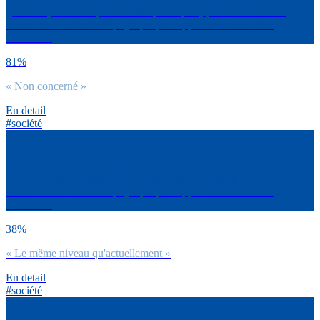
grossesse, dirais-tu que tu as fait plutôt plus, plutôt moins ou le
même niveau d’activité physique par rapport à tes habitudes
actuelles ?
81%
« Non concerné »
En detail
#société
On ne fait pas toujours du sport de la même façon. Lors de ton
premier emploi, dirais-tu que tu as fait plutôt plus, plutôt moins ou le
même niveau d’activité physique par rapport à tes habitudes
actuelles ?
38%
« Le même niveau qu'actuellement »
En detail
#société