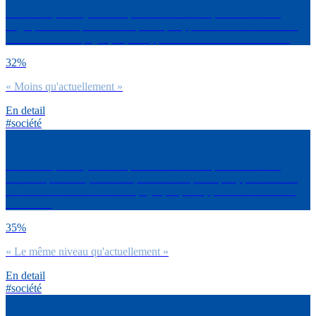
On ne fait pas toujours du sport de la même façon. Lors de tes
stages, dirais-tu que tu as fait plutôt plus, plutôt moins ou le même
niveau d’activité physique par rapport à tes habitudes actuelles ?
32%
« Moins qu'actuellement »
En detail
#société
On ne fait pas toujours du sport de la même façon. Lors de tes
études supérieures, dirais-tu que tu as fait plutôt plus, plutôt moins
ou le même niveau d’activité physique par rapport à tes habitudes
actuelles ?
35%
« Le même niveau qu'actuellement »
En detail
#société