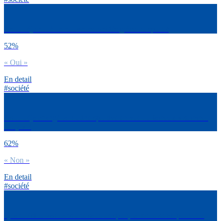
As-tu déjà noué de nouvelles amitiés grâce au sport ?
52%
« Oui »
En detail
#société
As-tu déjà changé ta routine sportive en vue du fameux « summer
body » ?
62%
« Non »
En detail
#société
Quand / si tu vas dans une salle de sport, ta tenue serait plutôt du