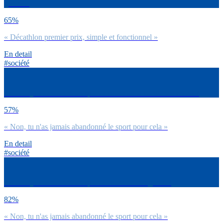
genre…
65%
« Décathlon premier prix, simple et fonctionnel »
En detail
#société
As-tu déjà abandonné un sport à cause de ta confiance en toi ?
57%
« Non, tu n'as jamais abandonné le sport pour cela »
En detail
#société
As-tu déjà abandonné un sport à cause de ton genre ?
82%
« Non, tu n'as jamais abandonné le sport pour cela »