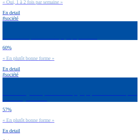
« Oui, 1 à 2 fois par semaine »
En detail
#société
Et de ton côté, niveau forme physique, tu es… ?
60%
« En plutôt bonne forme »
En detail
#société
De manière générale, niveau forme physique, comment est-ce que tu
évalues ta génération ?
57%
« En plutôt bonne forme »
En detail