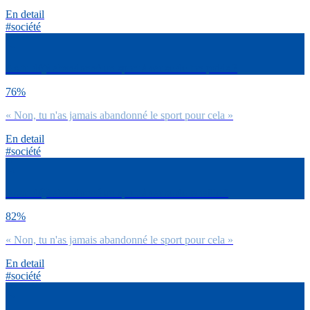
En detail
#société
As-tu déjà abandonné un sport à cause de ton poids ?
76%
« Non, tu n'as jamais abandonné le sport pour cela »
En detail
#société
As-tu déjà abandonné un sport à cause de ta taille ?
82%
« Non, tu n'as jamais abandonné le sport pour cela »
En detail
#société