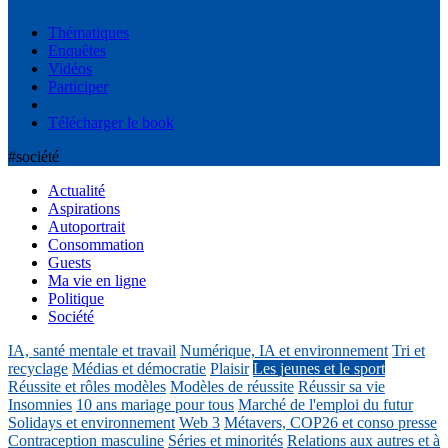
Thématiques
Enquêtes
Vidéos
Participer
Télécharger le book
#société
Actualité
Aspirations
Autoportrait
Consommation
Guests
Ma vie en ligne
Politique
Société
IA, santé mentale et travail
Numérique, IA et environnement
Tri et
recyclage
Médias et démocratie
Plaisir
Les jeunes et le sport
Réussite et rôles modèles
Modèles de réussite
Réussir sa vie
Insomnies
10 ans mariage pour tous
Marché de l'emploi du futur
Solidays et environnement
Web 3
Métavers, COP26 et conso presse
Contraception masculine
Séries et minorités
Relations aux autres et à