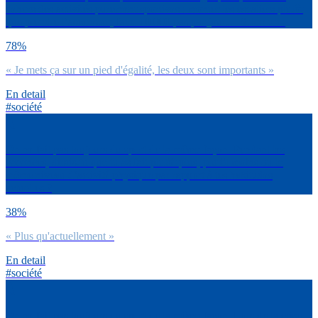
dehors des activités purement sportives : monter les escaliers plutôt
que prendre l’ascenseur, faire 10 000 pas par jour… Selon toi :
78%
« Je mets ça sur un pied d'égalité, les deux sont importants »
En detail
#société
On ne fait pas toujours du sport de la même façon. Pendant les
vacances, dirais-tu que tu as fait plutôt plus, plutôt moins ou le
même niveau d’activité physique par rapport à tes habitudes
actuelles ?
38%
« Plus qu'actuellement »
En detail
#société
On ne fait pas toujours du sport de la même façon. Lors de la crise