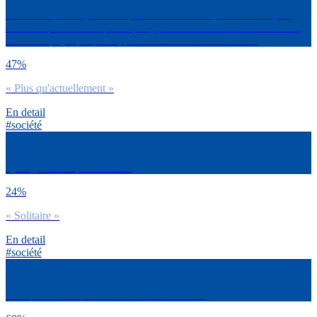
On ne fait pas toujours du sport de la même façon. Lors du lycée,
dirais-tu que tu as fait plutôt plus, plutôt moins ou le même niveau
d’activité physique par rapport à tes habitudes actuelles ?
47%
« Plus qu'actuellement »
En detail
#société
Quel genre de sportif es-tu ?
24%
« Solitaire »
En detail
#société
Pratiques-tu un sport collectif ou individuel ?