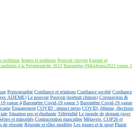
 politique
Jeunes et politique
Pouvoir citoyen
Europe et
candidats à la Présidentielle 2022
Baromètre #MoiJeune2022 vague 2
que
Pornographie
Confiance et relations
Confiance société
Confiance
 (avec ADEME)
Le pouvoir
Pouvoir (portrait chinois)
Coronavirus &
-19 vague 4
Baromètre Covid-19 vague 5
Baromètre Covid-19 vague
icaine
Engagement
COVID : impact perso
COVID, éthique, élections
ciale
Situation pro et étudiante
Téléréalité
Le monde de demain (avec
Séries et minorités
Contraception masculine
Métavers, COP26 et
 de réussite
Réussite et rôles modèles
Les jeunes et le sport
Plaisir