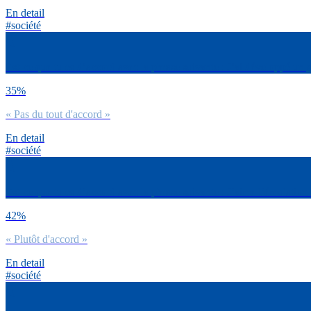
En detail
#société
Est-ce que tu es d’accord avec la phrase suivante : J’ai développé un g
35%
« Pas du tout d'accord »
En detail
#société
Est-ce que tu es d’accord avec la phrase suivante : J’aime l’émulation 
42%
« Plutôt d'accord »
En detail
#société