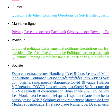
Guests
Questions de Julien Letailleur
Questions de Seb la Frite
Questi
Ma vie en ligne
Privacy
Réseaux sociaux
Facebook
Cyberviolence
Revenge Po
Politique
Crowd et politique
Engagement et politique
Inscriptions sur les 
présidentielles
Actualité et politique
Politique baro et participati
Quantum Jumping
Baromètre #MoiJeune2022 vague 3
Présiden
Société
Espace et extraterrestres
Handicap
IA et Robots
Le travail
Mobil
innovations
Confiance
Personnalités préférées
Jeux Vidéos
Sex
don (organe, sang, moelle)
Baromètre Covid-19 vague 1
Barom
6
Génération COVID
Les relations post-Covid
Selfie et questi
US
Vie sexuelle et consommation
Bilan année 2020
Police
Jou
Léa Moukanas)
Le monde tel qu'ils l'espèrent (Carte blanche L
conso presse
Web 3
Solidays et environnement
Marché de l'emp
Médias et démocratie
Tri et recyclage
Numérique, IA et enviro