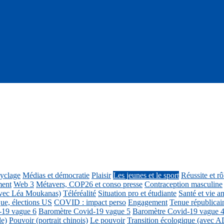
cyclage
Médias et démocratie
Plaisir
Les jeunes et le sport
Réussite et r
ment
Web 3
Métavers, COP26 et conso presse
Contraception masculine
vec Léa Moukanas)
Téléréalité
Situation pro et étudiante
Santé et vie am
ue, élections US
COVID : impact perso
Engagement
Tenue républicai
-19 vague 6
Baromètre Covid-19 vague 5
Baromètre Covid-19 vague 
le)
Pouvoir (portrait chinois)
Le pouvoir
Transition écologique (avec