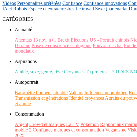
Vidéos
Personnalités préférées
Confiance
Confiance innovations
Conf
IA et Robots
Espace et extraterrestres
Le travail
Sexe (partenariat Dur
CATÉGORIES
Actualité
Attentats 13 nov. n+1
Brexit
Elections US - Portrait chinois
Ni
Ukraine
Prise de conscience écologique
Pouvoir d'achat
Fin de
mondiaux
Aspirations
Amitié, sexe, genre, rêve
Croyances
Tu préfères... ?
UDES
N
Autoportrait
Baromètre bonheur
Identité
Valeurs
Influence au quotidien
Ren
Transmission et générations
Identité croyances
Attraits du pouv
et amitié
Consommation
Argent
Crowd et marques
La TV
Pokemon
Rapport aux marqu
mobile 2
Confiance marques et consommation
Veganisme
Visi
2025