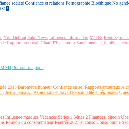
iance société
Confiance et relations
Pornographie
Bioéthique
No gend
ex)
+
ce
Nuit Debout
Fake News
Influence information
Mai 68
Rentrée, pêle
 vie
Rapport au travail
ChatGPT et amour
Santé mentale, famille et con
OMAD
Pouvoir magique
trée 2018
Baromètre humeur
Confiance en soi
Rapports amoureux
A ch
oir
Je n'ai jamais...
Aspirations et travail
Personnalité et régionales
Ques
es
Influence marques
Vacances
Séries 1
Séries 2
Finances, bitcoin
Ubér
ons
Pouvoir du consommateur
Rentrée 2021 et conso
Conso online
Sec