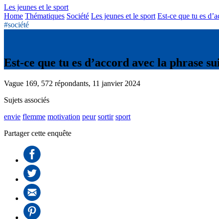
Les jeunes et le sport
Home
Thématiques
Société
Les jeunes et le sport
Est-ce que tu es d’a
#société
Est-ce que tu es d’accord avec la phrase su
Vague 169, 572 répondants, 11 janvier 2024
Sujets associés
envie
flemme
motivation
peur
sortir
sport
Partager cette enquête