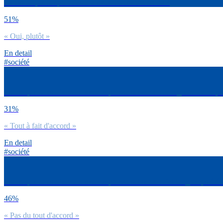
Dirais-tu que le sport t’aide à avoir confiance en toi ?
51%
« Oui, plutôt »
En detail
#société
Est-ce que tu es d’accord avec la phrase suivante : Je regrette de ne 
31%
« Tout à fait d'accord »
En detail
#société
Est-ce que tu es d’accord avec la phrase suivante : J’ai longtemps été d
46%
« Pas du tout d'accord »