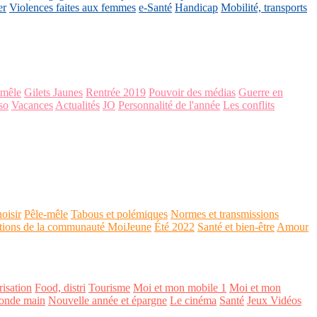
er
Violences faites aux femmes
e-Santé
Handicap
Mobilité, transports
-mêle
Gilets Jaunes
Rentrée 2019
Pouvoir des médias
Guerre en
so
Vacances
Actualités
JO
Personnalité de l'année
Les conflits
oisir
Pêle-mêle
Tabous et polémiques
Normes et transmissions
tions de la communauté MoiJeune
Été 2022
Santé et bien-être
Amour
isation
Food, distri
Tourisme
Moi et mon mobile 1
Moi et mon
onde main
Nouvelle année et épargne
Le cinéma
Santé
Jeux Vidéos