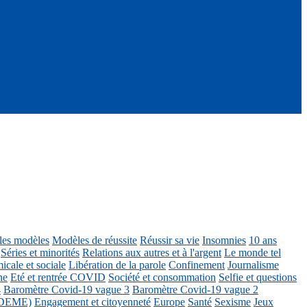
ôles modèles
Modèles de réussite
Réussir sa vie
Insomnies
10 ans
Séries et minorités
Relations aux autres et à l'argent
Le monde tel
icale et sociale
Libération de la parole
Confinement
Journalisme
ne
Eté et rentrée COVID
Société et consommation
Selfie et questions
4
Baromètre Covid-19 vague 3
Baromètre Covid-19 vague 2
 ADEME)
Engagement et citoyenneté
Europe
Santé
Sexisme
Jeux