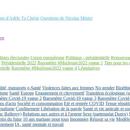
ons d'Adèle Ta Chérie
Questions de Nicolas Minier
rn
listes électorales
Union européenne
Politique - présidentielle
Renouveau
f
Présidentielle 2022
Baromètre #MoiJeune2022 vague 1
Tips pour les 
tielle
Baromètre #MoiJeune2022 vague 4
Législatives
ité, transports
e-Santé
Violences faites aux femmes
No gender
Bioéthi
isme
Santé
Europe
Engagement et citoyenneté
Transition écologique
ètre Covid-19 vague 2
Baromètre Covid-19 vague 3
Baromètre Covid
ons d'actu
Société et consommation
Eté et rentrée COVID
Tenue républ
rnalisme
Confinement
Libération de la parole
Santé et vie amicale et so
uc Balleroy)
Relations aux autres et à l'argent
Sexe (partenariat Durex)
loi du futur
10 ans mariage pour tous
Insomnies
Réussir sa vie
Modèles
nnement
IA, santé mentale et travail