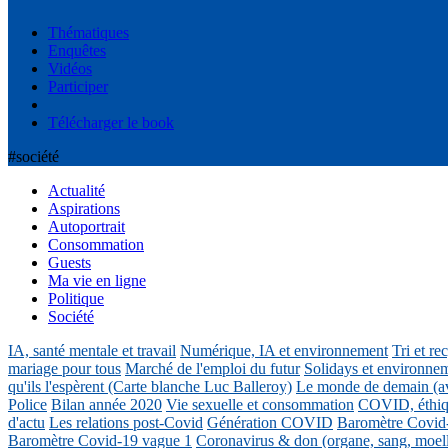
Thématiques
Enquêtes
Vidéos
Participer
Télécharger le book
#société
Actualité
Aspirations
Autoportrait
Consommation
Guests
Ma vie en ligne
Politique
Société
IA, santé mentale et travail
Numérique, IA et environnement
Tri et re
mariage pour tous
Marché de l'emploi du futur
Solidays et environne
qu'ils l'espèrent (Carte blanche Luc Balleroy)
Le monde de demain (a
Police
Bilan année 2020
Vie sexuelle et consommation
COVID, éthiq
d'actu
Les relations post-Covid
Génération COVID
Baromètre Covid
Baromètre Covid-19 vague 1
Coronavirus & don (organe, sang, moel