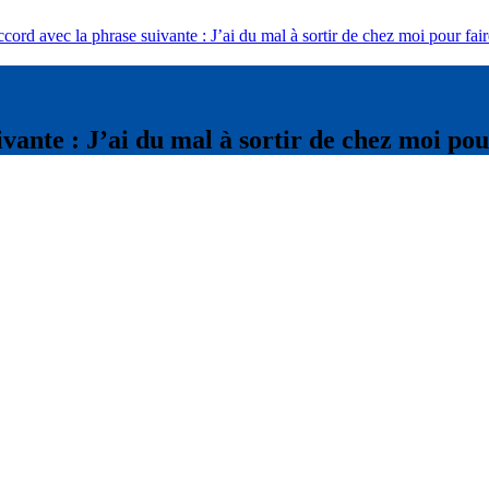
ccord avec la phrase suivante : J’ai du mal à sortir de chez moi pour fair
ivante : J’ai du mal à sortir de chez moi pou