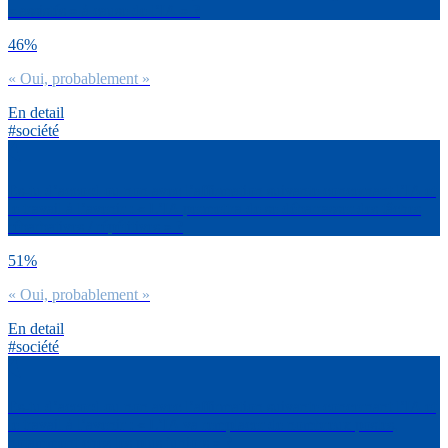
« assistés » à cause de l’IA » ?
46%
« Oui, probablement »
En detail
#société
Es-tu d’accord ou non avec l’affirmation suivante concernant l’IA et
le travail à l’avenir : « L’IA permettra de se débarrasser des tâches
rébarbatives / répétitives » ?
51%
« Oui, probablement »
En detail
#société
Es-tu d’accord ou non avec l’affirmation suivante concernant l’IA et
le travail à l’avenir : « L’IA va remplacer de nombreux postes,
notamment chez les plus juniors » ?