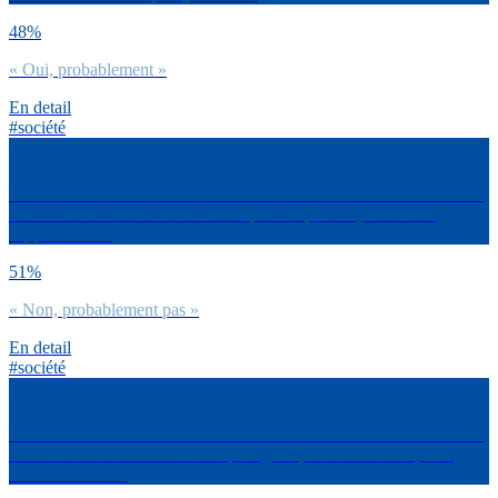
48%
« Oui, probablement »
En detail
#société
Es-tu d’accord ou non avec l’affirmation suivante concernant l’IA et
le travail à l’avenir : « L’IA créera plus de postes qu’elle n’en
supprimera » ?
51%
« Non, probablement pas »
En detail
#société
Es-tu d’accord ou non avec l’affirmation suivante concernant l’IA et
le travail à l’avenir : « Beaucoup de gens perdront leur emploi à
cause de l’IA » ?