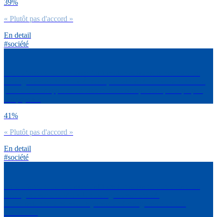
39%
« Plutôt pas d'accord »
En detail
#société
Es-tu d’accord ou non avec l’affirmation suivante concernant les
échanges avec une IA : « À terme, certaines IA conversationnelles
pourront nous apporter de bien meilleures réponses que la plupart
des psys » ?
41%
« Plutôt pas d'accord »
En detail
#société
Es-tu d’accord ou non avec l’affirmation suivante concernant les
échanges avec une IA : « Un dialogue avec une IA
conversationnelle ne vaudra jamais un échange avec un être
humain » ?