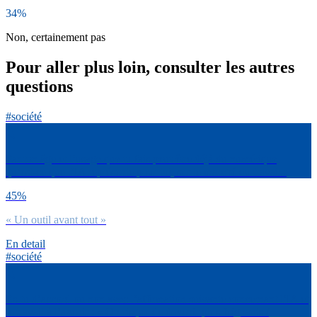
34%
Non, certainement pas
Pour aller plus loin, consulter les autres
questions
#société
Par ton âge et l’usage que tu fais peut-être déjà du numérique,
qu’est-ce que l’IA représente pour toi, sur le marché du travail :
45%
« Un outil avant tout »
En detail
#société
Es-tu d’accord ou non avec l’affirmation suivante concernant l’IA et
le travail à l’avenir : « On risque de devenir plus feignants /