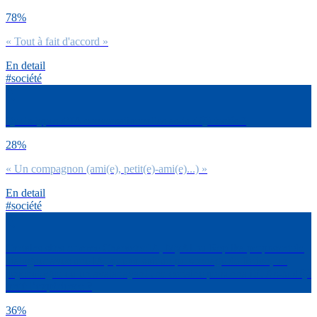
78%
« Tout à fait d'accord »
En detail
#société
Quels types d’IA conversationnelles as-tu déjà testés ?
28%
« Un compagnon (ami(e), petit(e)-ami(e)...) »
En detail
#société
Certains sites comme Character.IA, MyAi ou Replika proposent de
dialoguer avec une IA, que ce soit un personnage de fiction, un
psychologue ou un avatar ayant une certaine personnalité. As-tu déjà
tenté l’expérience ?
36%