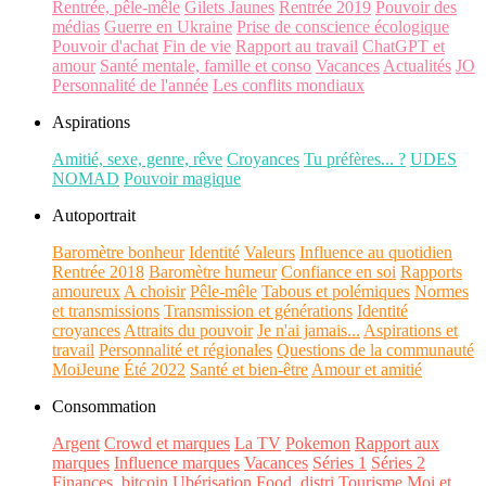
Rentrée, pêle-mêle
Gilets Jaunes
Rentrée 2019
Pouvoir des
médias
Guerre en Ukraine
Prise de conscience écologique
Pouvoir d'achat
Fin de vie
Rapport au travail
ChatGPT et
amour
Santé mentale, famille et conso
Vacances
Actualités
JO
Personnalité de l'année
Les conflits mondiaux
Aspirations
Amitié, sexe, genre, rêve
Croyances
Tu préfères... ?
UDES
NOMAD
Pouvoir magique
Autoportrait
Baromètre bonheur
Identité
Valeurs
Influence au quotidien
Rentrée 2018
Baromètre humeur
Confiance en soi
Rapports
amoureux
A choisir
Pêle-mêle
Tabous et polémiques
Normes
et transmissions
Transmission et générations
Identité
croyances
Attraits du pouvoir
Je n'ai jamais...
Aspirations et
travail
Personnalité et régionales
Questions de la communauté
MoiJeune
Été 2022
Santé et bien-être
Amour et amitié
Consommation
Argent
Crowd et marques
La TV
Pokemon
Rapport aux
marques
Influence marques
Vacances
Séries 1
Séries 2
Finances, bitcoin
Ubérisation
Food, distri
Tourisme
Moi et