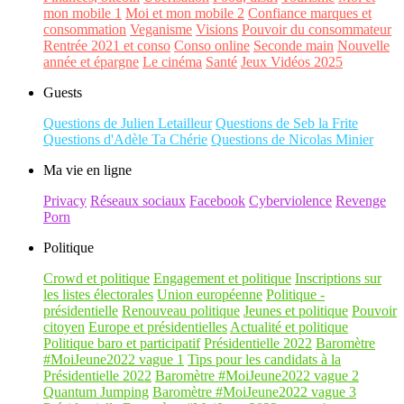
mon mobile 1
Moi et mon mobile 2
Confiance marques et
consommation
Veganisme
Visions
Pouvoir du consommateur
Rentrée 2021 et conso
Conso online
Seconde main
Nouvelle
année et épargne
Le cinéma
Santé
Jeux Vidéos 2025
Guests
Questions de Julien Letailleur
Questions de Seb la Frite
Questions d'Adèle Ta Chérie
Questions de Nicolas Minier
Ma vie en ligne
Privacy
Réseaux sociaux
Facebook
Cyberviolence
Revenge
Porn
Politique
Crowd et politique
Engagement et politique
Inscriptions sur
les listes électorales
Union européenne
Politique -
présidentielle
Renouveau politique
Jeunes et politique
Pouvoir
citoyen
Europe et présidentielles
Actualité et politique
Politique baro et participatif
Présidentielle 2022
Baromètre
#MoiJeune2022 vague 1
Tips pour les candidats à la
Présidentielle 2022
Baromètre #MoiJeune2022 vague 2
Quantum Jumping
Baromètre #MoiJeune2022 vague 3