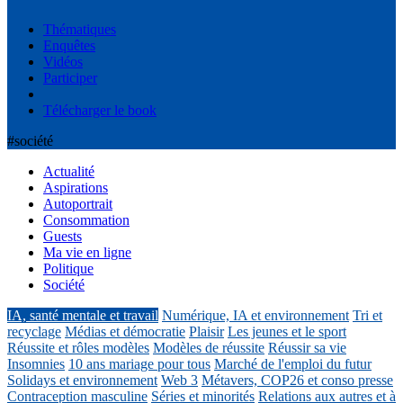
Thématiques
Enquêtes
Vidéos
Participer
Télécharger le book
#société
Actualité
Aspirations
Autoportrait
Consommation
Guests
Ma vie en ligne
Politique
Société
IA, santé mentale et travail
Numérique, IA et environnement
Tri et
recyclage
Médias et démocratie
Plaisir
Les jeunes et le sport
Réussite et rôles modèles
Modèles de réussite
Réussir sa vie
Insomnies
10 ans mariage pour tous
Marché de l'emploi du futur
Solidays et environnement
Web 3
Métavers, COP26 et conso presse
Contraception masculine
Séries et minorités
Relations aux autres et à