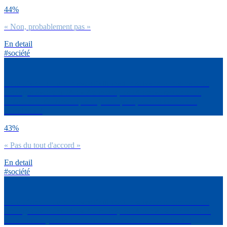
44%
« Non, probablement pas »
En detail
#société
Es-tu d’accord ou non avec l’affirmation suivante concernant les
échanges avec une IA : « Au moins, les IA conversationnelles
m’écoutent réellement quand je leur parle, contrairement aux
humains » ?
43%
« Pas du tout d'accord »
En detail
#société
Es-tu d’accord ou non avec l’affirmation suivante concernant les
échanges avec une IA : « Au moins, les IA conversationnelles ne
nous laissent jamais tomber contrairement aux humains » ?