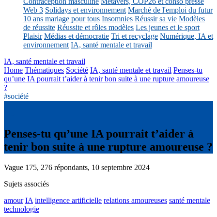
Contraception masculine
Métavers, COP26 et conso presse
Web 3
Solidays et environnement
Marché de l'emploi du futur
10 ans mariage pour tous
Insomnies
Réussir sa vie
Modèles
de réussite
Réussite et rôles modèles
Les jeunes et le sport
Plaisir
Médias et démocratie
Tri et recyclage
Numérique, IA et
environnement
IA, santé mentale et travail
IA, santé mentale et travail
Home
Thématiques
Société
IA, santé mentale et travail
Penses-tu
qu’une IA pourrait t’aider à tenir bon suite à une rupture amoureuse
?
#société
Penses-tu qu’une IA pourrait t’aider à
tenir bon suite à une rupture amoureuse ?
Vague 175, 276 répondants, 10 septembre 2024
Sujets associés
amour
IA
intelligence artificielle
relations amoureuses
santé mentale
technologie