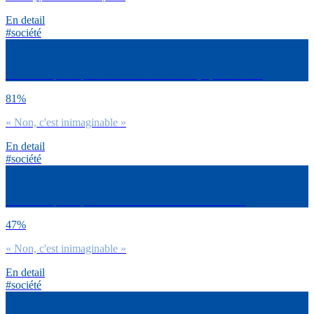
En detail
#société
Penses-tu que tu pourrais tomber amoureux(se) d’une IA ?
81%
« Non, c'est inimaginable »
En detail
#société
Penses-tu que tu pourrais te lier d’amitié avec une IA ?
47%
« Non, c'est inimaginable »
En detail
#société