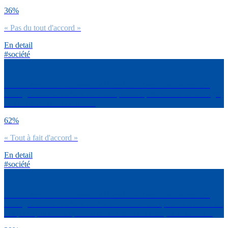
36%
« Pas du tout d'accord »
En detail
#société
Es-tu d’accord ou non avec l’affirmation suivante concernant les
échanges avec une IA : « Il ne faut pas se replier vers la technologie
au détriment de l’humain » ?
62%
« Tout à fait d'accord »
En detail
#société
Es-tu d’accord ou non avec l’affirmation suivante concernant les
échanges avec une IA : « L’IA conversationnelle pourrait devenir un
des principaux outils pour lutter contre l’isolement, la solitude » ?