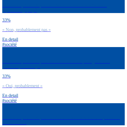
Penses-tu qu’une IA pourrait t’aider en cas de confinement
(#pasnostalgique) ?
33%
« Non, probablement pas »
En detail
#société
Penses-tu qu’une IA pourrait t’aider dans les passages à vide
(lassitude, ennui…) ?
33%
« Oui, probablement »
En detail
#société
Penses-tu qu’une IA pourrait t’aider à faire face à une dépression /
un burn-out ?