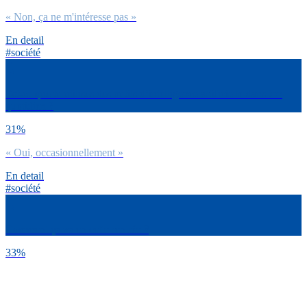
« Non, ça ne m'intéresse pas »
En detail
#société
Est-ce que tu utilises des outils d’intelligence artificielle dans ton
quotidien ?
31%
« Oui, occasionnellement »
En detail
#société
Comment ça va en cette rentrée ?
33%