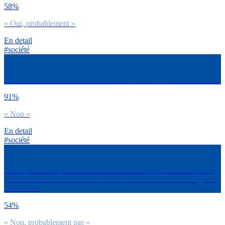
58%
« Oui, probablement »
En detail
#société
As-tu abandonné l’idée de faire certain(s) métier(s) à cause de l’IA ?
91%
« Non »
En detail
#société
As-tu peur de ne pas trouver de travail d’ici quelques années parce
que tous les métiers seront remplacés par des robots et l’intelligence
artificielle ?
54%
« Non, probablement pas »