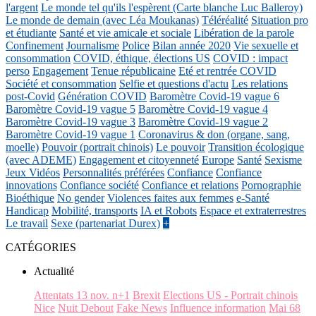
l'argent
Le monde tel qu'ils l'espèrent (Carte blanche Luc Balleroy)
Le monde de demain (avec Léa Moukanas)
Téléréalité
Situation pro
et étudiante
Santé et vie amicale et sociale
Libération de la parole
Confinement
Journalisme
Police
Bilan année 2020
Vie sexuelle et
consommation
COVID, éthique, élections US
COVID : impact
perso
Engagement
Tenue républicaine
Eté et rentrée COVID
Société et consommation
Selfie et questions d'actu
Les relations
post-Covid
Génération COVID
Baromètre Covid-19 vague 6
Baromètre Covid-19 vague 5
Baromètre Covid-19 vague 4
Baromètre Covid-19 vague 3
Baromètre Covid-19 vague 2
Baromètre Covid-19 vague 1
Coronavirus & don (organe, sang,
moelle)
Pouvoir (portrait chinois)
Le pouvoir
Transition écologique
(avec ADEME)
Engagement et citoyenneté
Europe
Santé
Sexisme
Jeux Vidéos
Personnalités préférées
Confiance
Confiance
innovations
Confiance société
Confiance et relations
Pornographie
Bioéthique
No gender
Violences faites aux femmes
e-Santé
Handicap
Mobilité, transports
IA et Robots
Espace et extraterrestres
Le travail
Sexe (partenariat Durex)
+
CATÉGORIES
Actualité
Attentats 13 nov. n+1
Brexit
Elections US - Portrait chinois
Nice
Nuit Debout
Fake News
Influence information
Mai 68