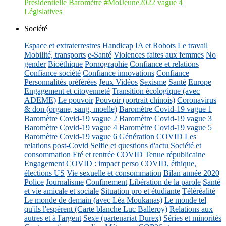
Présidentielle
Baromètre #MoiJeune2022 vague 4
Législatives
Société
Espace et extraterrestres
Handicap
IA et Robots
Le travail
Mobilité, transports
e-Santé
Violences faites aux femmes
No
gender
Bioéthique
Pornographie
Confiance et relations
Confiance société
Confiance innovations
Confiance
Personnalités préférées
Jeux Vidéos
Sexisme
Santé
Europe
Engagement et citoyenneté
Transition écologique (avec
ADEME)
Le pouvoir
Pouvoir (portrait chinois)
Coronavirus
& don (organe, sang, moelle)
Baromètre Covid-19 vague 1
Baromètre Covid-19 vague 2
Baromètre Covid-19 vague 3
Baromètre Covid-19 vague 4
Baromètre Covid-19 vague 5
Baromètre Covid-19 vague 6
Génération COVID
Les
relations post-Covid
Selfie et questions d'actu
Société et
consommation
Eté et rentrée COVID
Tenue républicaine
Engagement
COVID : impact perso
COVID, éthique,
élections US
Vie sexuelle et consommation
Bilan année 2020
Police
Journalisme
Confinement
Libération de la parole
Santé
et vie amicale et sociale
Situation pro et étudiante
Téléréalité
Le monde de demain (avec Léa Moukanas)
Le monde tel
qu'ils l'espèrent (Carte blanche Luc Balleroy)
Relations aux
autres et à l'argent
Sexe (partenariat Durex)
Séries et minorités